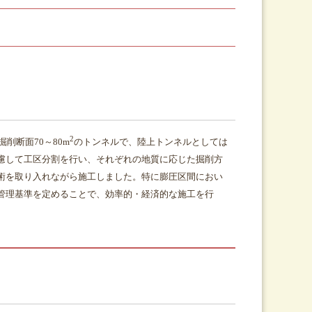
2
削断面70～80m
のトンネルで、陸上トンネルとしては
慮して工区分割を行い、それぞれの地質に応じた掘削方
術を取り入れながら施工しました。特に膨圧区間におい
管理基準を定めることで、効率的・経済的な施工を行