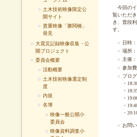
今回のイ
土木技術映像限定公
覧いただき
開サイト
き、普段利
貴重映像「勝鬨橋」
す。
発見
日時
大震災記録映像収集・公
開プロジェクト
場所：
主催：
委員会概要
参加費
活動概要
プログ
土木技術映像選定制
・18
度
・18
内規
・19
名簿
・19
・20:
映像一般公開小
委員会
お問い
映像資料調査小