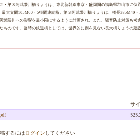
２・第３阿武隈川橋りょうは、東北新幹線東京・盛岡間の福島県郡山市に位
0・最大支間105M00・5径間連続桁。第３阿武隈川橋りょうは、橋長385M40
阿武隈川への影響を最小限にするように計画され、また、騒音防止対策も考
たものです。当時の鉄道橋としては、世界的に例を見ない長大橋りょうの建
サ
pdf
525
稿するには
ログイン
してください