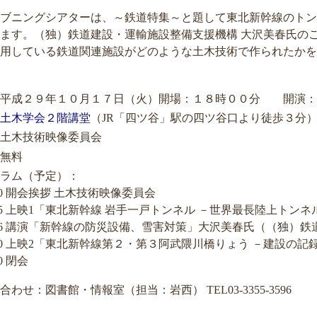
ブニングシアターは、～鉄道特集～と題して東北新幹線のトン
ます。（独）鉄道建設・運輸施設整備支援機構 大沢美春氏の
用している鉄道関連施設がどのような土木技術で作られたかを
：平成２９年１０月１７日（火）開場：１８時００分 開演：
土木学会２階講堂
（JR「四ツ谷」駅の四ツ谷口より徒歩３分
土木技術映像委員会
無料
ラム（予定）：
:30 開会挨拶 土木技術映像委員会
:35 上映1「東北新幹線 岩手一戸トンネル －世界最長陸上トンネ
:06 講演「新幹線の防災設備、雪害対策」大沢美春氏（（独）
:40 上映2「東北新幹線第２・第３阿武隈川橋りょう －建設の記録
10 閉会
合わせ：図書館・情報室（担当：岩西） TEL03-3355-3596