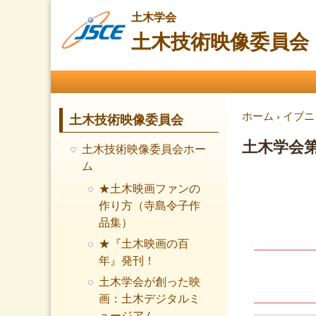
土木学会
土木技術映像委員会
メインメニュー
現在地
ホーム
›
イブニ
土木技術映像委員会
土木学会第9
土木技術映像委員会ホー
ム
★土木映画ファンの
作り方（寺島令子作
品集）
★『土木映画の百
年』発刊！
土木学会が創った映
画：土木デジタルミ
ュージアム