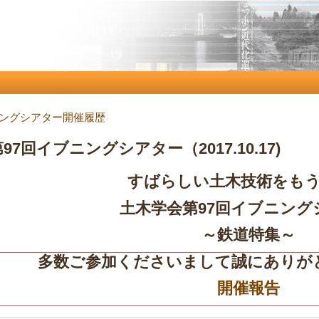
メ
イ
ン
コ
ン
テ
ングシアター開催履歴
ン
ツ
7回イブニングシアター（2017.10.17)
に
移
すばらしい土木技術をも
動
土木学会第97回イブニング
～鉄道特集～
多数ご参加くださいまして誠にありが
開催報告