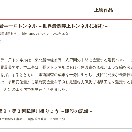
上映作品
 岩手一戸トンネル －世界最長陸上トンネルに挑む－
団盛岡支社 制作 HBCフレックス 2003年 31分
賞
手一戸トンネルは、東北新幹線盛岡・八戸間の中間に位置する延長25.8km、掘
世界最長です。本工事は、長大トンネルにおける建設費の低減と工期短縮を考
式を採用するとともに、事前調査の成果を十分に生かし、技術開発及び最新技
ては、初期変位量から最終変位量を予測し最適な支保及び補助工法を選定する
い、所定の工期内で無事完了させました。
第２・第３阿武隈川橋りょう －建設の記録－
仙台新幹線工事局 制作 鹿島映画 1976年 28分