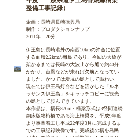
年度 一般県道伊王島香焼線橋梁
整備工事記録）
企画：長崎県長崎振興局
制作：プロダクションナップ
2011年 20分
伊王島は長崎港外の南西10kmの沖合に位置
する面積2.2kmの離島であり、今回の大橋が
架かるまでは長崎の大波止から船で約40分
かかり、台風などが来れば欠航となってい
ました。かつては炭坑の島として賑わい、
現在では伊王島灯台などを活かした「ルネ
ッサンス伊王島」をキャッチコピーに観光
の島として歩んできています。
本作品は、橋長876m・橋梁形式は3径間連続
鋼床版箱桁橋である海上橋梁を、平成9年度
より事業着工し平成22年度3月に完成するま
での工事記録映像です。完成後の橋を島民