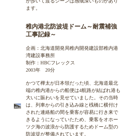
が歩いて渡るシーンは感慨深いものがあり
ます。
稚内港北防波堤ドーム～耐震補強
工事記録～
企画：北海道開発局稚内開発建設部稚内港
湾建設事務所
制作：HBCフレックス
2003年 20分
かつて樺太が日本領だった頃、北海道最北
端の稚内港からの船便は4航路が結ばれ港も
大いに賑わいを見せていました。その当時
は、列車からの引き込み線と桟橋に横付け
された連絡船の間を乗客が容易に行き来で
きるようになっていたため、乗客をオホー
ツク海の波浪から防護するためドーム型の
防波堤が整備されています。