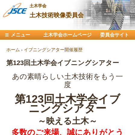
メ
土木学会
イ
土木技術映像委員会
ン
コ
メインメニュー
メニュー
土木学会ホームページ
ン
委員会サイト
テ
現在地
ホーム
›
イブニングシアター開催履歴
ン
ツ
第123回土木学会イブニングシアター
に
移
あの素晴らしい土木技術をもう一
動
度
第123回土木学会イブ
ニングシアター
～映える土木～
多数のご来場、誠にありがとう