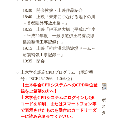
18:30 開会挨拶・上映作品紹介
18:40 上映「未来につなげる地下の川
－首都圏外郭放水路－」
18:55 上映「伊王島大橋（平成17年度
～平成22年度 一般県道伊王島香焼線
橋梁整備工事記録）」
19:15 上映「稚内港北防波堤ドーム～
耐震補強工事記録～」
19:35 閉会
土木学会認定CPDプログラム （認定番
号：JSCE25-1266 1.0単位）
【土木学会CPDシステムへのCPD単位登
録をご希望の方へ】
土木学会CPDシステムにログインしQR
ポ
コードを印刷、またはスマートフォン等
ス
で表示させたものを受付のカードリーダ
タ
ーに読み込ませてください。