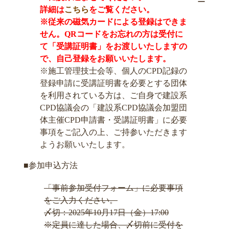
ー
詳細は
こちら
をご覧ください。
※従来の磁気カードによる登録はできま
せん。QRコードをお忘れの方は受付に
て「受講証明書」をお渡しいたしますの
で、自己登録をお願いいたします。
※施工管理技士会等、個人のCPD記録の
登録申請に受講証明書を必要とする団体
を利用されている方は、ご自身で建設系
CPD協議会の「建設系CPD協議会加盟団
体主催CPD申請書・受講証明書」に必要
事項をご記入の上、ご持参いただきます
ようお願いいたします。
■参加申込方法
「事前参加受付フォーム」に必要事項
をご入力ください。
〆切：2025年10月17日（金）17:00
※定員に達した場合、〆切前に受付を