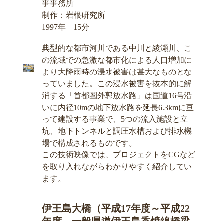
事事務所
制作：岩根研究所
1997年 15分
典型的な都市河川である中川と綾瀬川、こ
の流域での急激な都市化による人口増加に
より大降雨時の浸水被害は甚大なものとな
っていました。この浸水被害を抜本的に解
消する「首都圏外郭放水路」は国道16号沿
いに内径10mの地下放水路を延長6.3kmに亘
って建設する事業で、5つの流入施設と立
坑、地下トンネルと調圧水槽および排水機
場で構成されるものです。
この技術映像では、プロジェクトをCGなど
を取り入れながらわかりやすく紹介してい
ます。
伊王島大橋（平成17年度～平成22