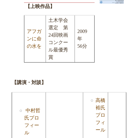
【上映作品】
土木学会
選定 第
アフガ
2009
24回映画
ンに命
年
コンクー
の水を
56分
ル最優秀
賞
【講演・対談】
高橋
裕氏
中村哲
プロ
氏プロ
フィ
フィー
ール
ル