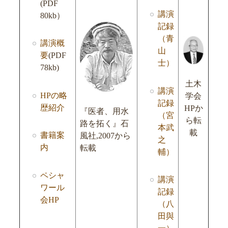
(PDF
講演
80kb）
記録
（青
講演概
山
要
(PDF
士）
78kb)
土木
講演
HPの略
学会
記録
歴紹介
HPか
『医者、用水
（宮
ら転
路を拓く』石
本武
載
書籍案
風社,2007から
之
内
転載
輔）
ペシャ
講演
ワール
記録
会HP
（八
田與