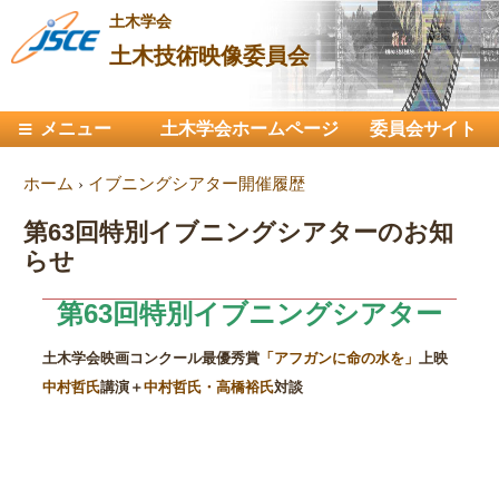
メ
土木学会
イ
土木技術映像委員会
ン
コ
メインメニュー
メニュー
土木学会ホームページ
ン
委員会サイト
テ
現在地
ホーム
›
イブニングシアター開催履歴
ン
ツ
第63回特別イブニングシアターのお知
に
らせ
移
動
第63回特別イブニングシアター
土木学会映画コンクール最優秀賞
「アフガンに命の水を」
上映
中村哲氏
講演＋
中村哲氏・高橋裕氏
対談