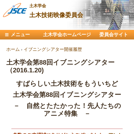
メ
土木学会
イ
土木技術映像委員会
ン
コ
メインメニュー
メニュー
土木学会ホームページ
ン
委員会サイト
テ
現在地
ホーム
›
イブニングシアター開催履歴
ン
ツ
土木学会第88回イブニングシアター
に
（2016.1.20)
移
動
すばらしい土木技術をもういちど
土木学会第88回イブニングシアター
－ 自然とたたかった！先人たちの
アニメ特集 －