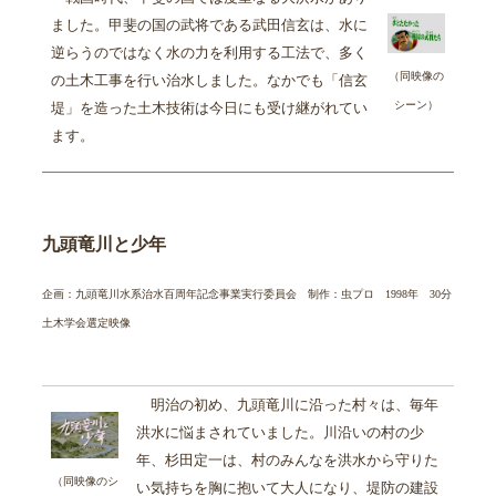
ました。甲斐の国の武将である武田信玄は、水に
逆らうのではなく水の力を利用する工法で、多く
（同映像の
の土木工事を行い治水しました。なかでも「信玄
シーン）
堤」を造った土木技術は今日にも受け継がれてい
ます。
九頭竜川と少年
企画：九頭竜川水系治水百周年記念事業実行委員会 制作：虫プロ
1998年 30分
土木学会選定映像
明治の初め、九頭竜川に沿った村々は、毎年
洪水に悩まされていました。川沿いの村の少
年、杉田定一は、村のみんなを洪水から守りた
（同映像のシ
い気持ちを胸に抱いて大人になり、堤防の建設