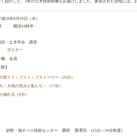
すく紹介した、3本の土木技術映像をお届けしました
。参加された皆様には、
平成26年8月20日（水）
6時 開演16時半
四谷・土木学会 講堂
ポスター
一般、会員
上映】
の背スリップストップストーリー（26分）
れ～大地の営みと私たち～（17分）
が崩れる（8分）
】 砂防・地すべり技術センター
酒井 敦章
氏 (15分～20分程度)