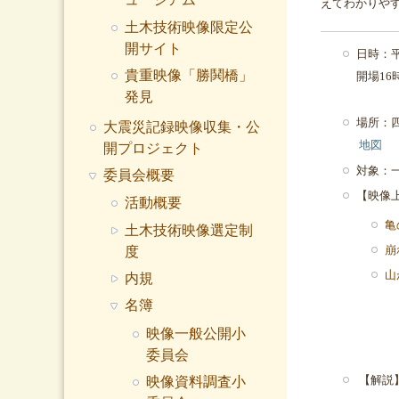
えてわかりや
土木技術映像限定公
開サイト
日時：
貴重映像「勝鬨橋」
開場1
発見
場所：
大震災記録映像収集・公
地図
開プロジェクト
対象：
委員会概要
【映像
活動概要
亀
土木技術映像選定制
崩
度
山
内規
名簿
映像一般公開小
委員会
【解説
映像資料調査小