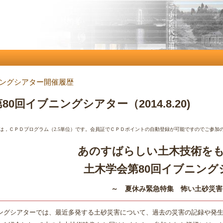
メ
イ
ン
コ
ン
テ
ングシアター開催履歴
ン
ツ
0回イブニングシアター（2014.8.20)
に
移
は，ＣＰＤプログラム（2.5
単位）です。会員証でＣＰＤポイントの自動登録が可能ですのでご参加
動
あのすばらしい土木技術を
土木学会第80回イブニング
～ 夏休み緊急特集 怖い土砂災害
ングシアターでは、最近多発する土砂災害について、過去の災害の記録や発