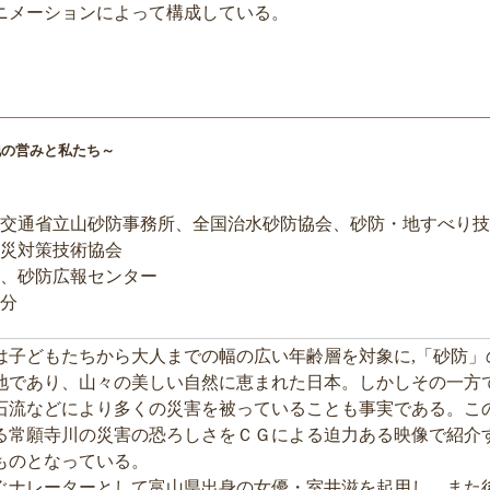
ニメーションによって構成している。
地の営みと私たち～
交通省立山砂防事務所、全国治水砂防協会、砂防・地すべり技
災対策技術協会
、砂防広報センター
7分
子どもたちから大人までの幅の広い年齢層を対象に,「砂防」
山地であり、山々の美しい自然に恵まれた日本。しかしその一方
石流などにより多くの災害を被っていることも事実である。こ
る常願寺川の災害の恐ろしさをＣＧによる迫力ある映像で紹介
ものとなっている。
ぐナレーターとして富山県出身の女優・室井滋を起用し、また