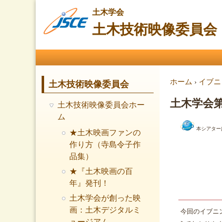
土木学会
土木技術映像委員会
メインメニュー
現在地
ホーム
›
イブニ
土木技術映像委員会
土木学会第8
土木技術映像委員会ホー
ム
本シアター
★土木映画ファンの
作り方（寺島令子作
品集）
★『土木映画の百
年』発刊！
土木学会が創った映
画：土木デジタルミ
今回のイブニ
ュージアム