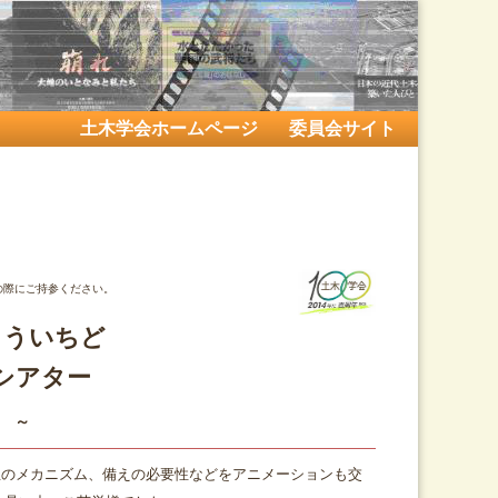
土木学会ホームページ
委員会サイト
の際にご持参ください。
もういちど
シアター
 ～
生のメカニズム、備えの必要性などをアニメーションも交