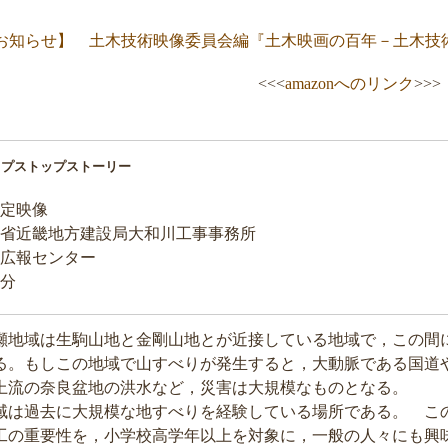
お知らせ】 土木技術映像委員会編『土木映画の百年－土木技術映
<<<
amazonへのリンク
>>>
ップストップストーリー
定映像
設省近畿地方建設局大和川工事事務所
広報センター
6分
地域は生駒山地と金剛山地とが近接している地域で，この間に
る。もしこの地域で山すべりが発生すると，大動脈である国道
上流の奈良盆地の洪水など，災害は大規模なものとなる。
域は過去に大規模な地すべりを経験している場所である。 こ
工の重要性を，小学校高学年以上を対象に，一般の人々にも興