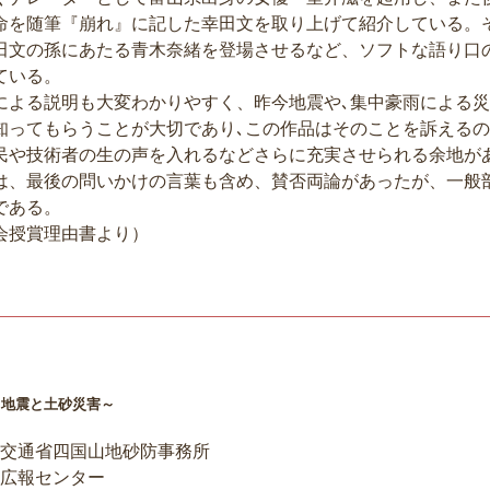
命を随筆『崩れ』に記した幸田文を取り上げて紹介している。
田文の孫にあたる青木奈緒を登場させるなど、ソフトな語り口
ている。
による説明も大変わかりやすく、昨今地震や､集中豪雨による災
知ってもらうことが大切であり､この作品はそのことを訴える
民や技術者の生の声を入れるなどさらに充実させられる余地が
は、最後の問いかけの言葉も含め、賛否両論があったが、一般
である。
会授賞理由書より）
～地震と土砂災害～
交通省四国山地砂防事務所
防広報センター