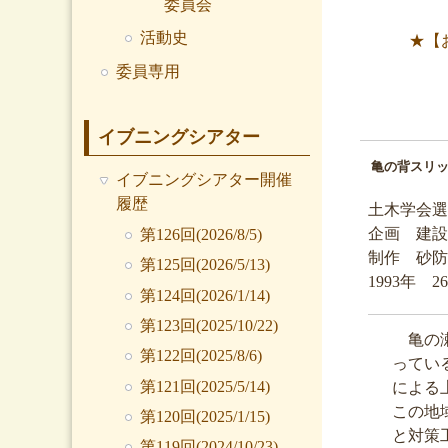
委員会
活動史
★【
委員専用
イブニングシアター
亀の背スリ
イブニングシアター開催
履歴
土木学会選
企画 建
第126回(2026/8/5)
制作 砂防
第125回(2026/5/13)
1993年 2
第124回(2026/1/14)
第123回(2025/10/22)
亀の瀬
第122回(2025/8/6)
ってい
第121回(2025/5/14)
による
この地
第120回(2025/1/15)
と対策
第119回(2024/10/23)