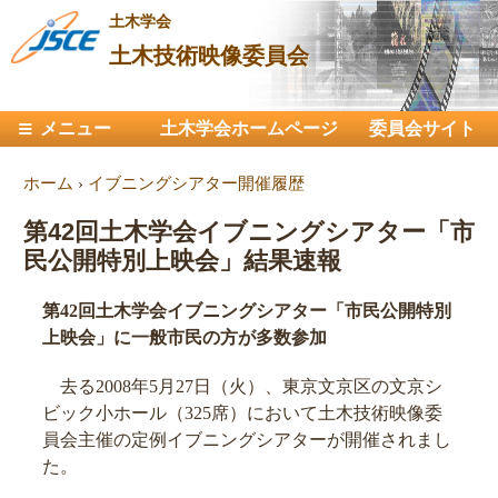
メ
土木学会
イ
土木技術映像委員会
ン
コ
メインメニュー
メニュー
土木学会ホームページ
ン
委員会サイト
テ
現在地
ホーム
›
イブニングシアター開催履歴
ン
ツ
第42回土木学会イブニングシアター「市
に
民公開特別上映会」結果速報
移
動
第42回土木学会イブニングシアター「市民公開特別
上映会」に一般市民の方が多数参加
去る2008年5月27日（火）、東京文京区の文京シ
ビック小ホール（325席）において土木技術映像委
員会主催の定例イブニングシアターが開催されまし
た。