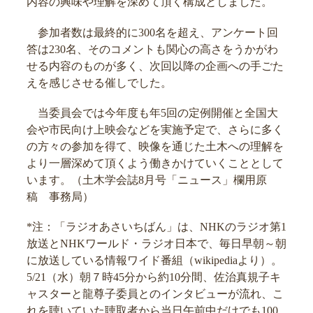
内容の興味や理解を深めて頂く構成としました。
参加者数は最終的に300名を超え、アンケート回
答は230名、そのコメントも関心の高さをうかがわ
せる内容のものが多く、次回以降の企画への手ごた
えを感じさせる催しでした。
当委員会では今年度も年5回の定例開催と全国大
会や市民向け上映会などを実施予定で、さらに多く
の方々の参加を得て、映像を通じた土木への理解を
より一層深めて頂くよう働きかけていくこととして
います。（土木学会誌8月号「ニュース」欄用原
稿 事務局）
*注：「ラジオあさいちばん」は、NHKのラジオ第1
放送とNHKワールド・ラジオ日本で、毎日早朝～朝
に放送している情報ワイド番組（wikipediaより）。
5/21（水）朝７時45分から約10分間、佐治真規子キ
ャスターと龍尊子委員とのインタビューが流れ、こ
れを聴いていた聴取者から当日午前中だけでも100