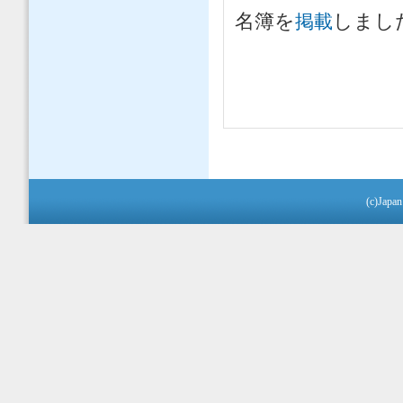
名簿を
しまし
掲載
(c)Japan