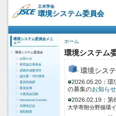
メ
土木学会
イ
環境システム委員会
ン
コ
ン
メインメニュー
テ
ン
ツ
環境システム委員会メニ
現在地
ホーム
ュー
に
移
環境システム
環境システム委員会
動
お知らせ
研究論文発表会
環境シス
原稿作成要領等
論文集・刊行物等
2026.05.
委員長挨拶
の募集の
お知ら
委員名簿
小委員会活動
2026.02.1
International Activities
50周年記念
大学寄附分野循環
表彰制度