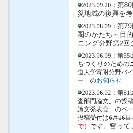
第8
2023.09.20：
災地域の復興を
第7
2023.08.09：
圏のかたち～目的
ニング分野第2回
2023.06.0
ちづくりのためのニ
道大学寄附分野バ
ー」の
お知らせ
2023.06.0
査部門論文」の投
論文発表会」のペ
投稿受付は
6月16
奮って
で
）です。