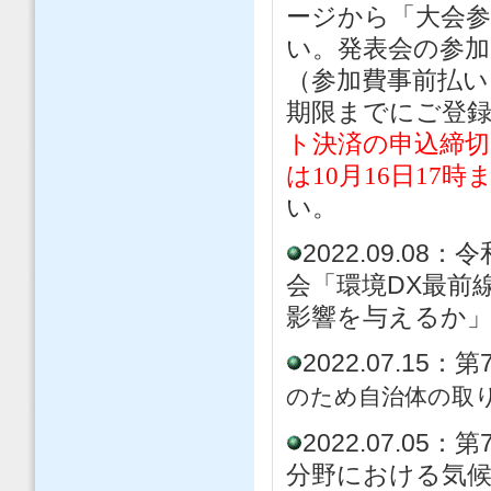
ージから「大会
い。発表会の参
（参加費事前払
期限までにご登
ト決済の申込締切日
は10月16日17時
い。
2022.09.0
会「環境DX最前
影響を与えるか
2022.07.1
のため自治体の取
2022.07.
分野における気