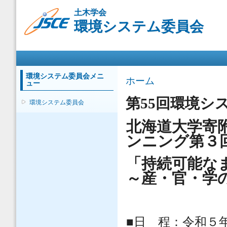
メ
土木学会
イ
環境システム委員会
ン
コ
ン
メインメニュー
テ
ン
ツ
環境システム委員会メニ
現在地
ホーム
ュー
に
移
第55回環境シ
環境システム委員会
動
北海道大学寄
ンニング
第３
「持続可能な
～産・官・学
■日 程：令和５