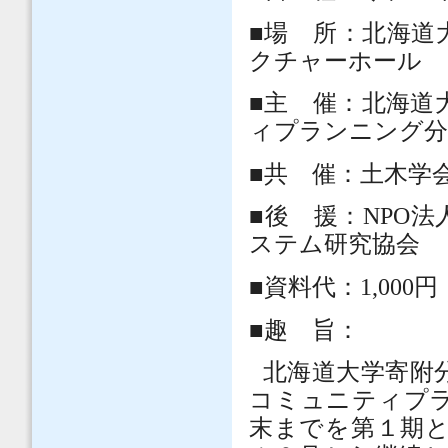
■場 所：北海道
クチャーホール
■主 催：北海道
ィプランニング分
■共 催：土木学
■後 援：NPO
ステム研究協会
■資料代：1,000円
■趣 旨：
北海道大学寄附
コミュニティプ
末までを第１期