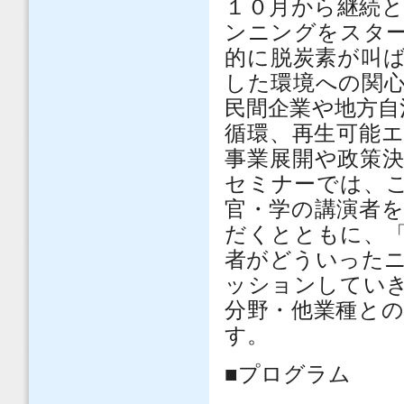
１０月から継続
ンニングをスタ
的に脱炭素が叫
した環境への関
民間企業や地方自
循環、再生可能
事業展開や政策
セミナーでは、
官・学の講演者
だくとともに、
者がどういった
ッションしてい
分野・他業種と
す。
■プログラム