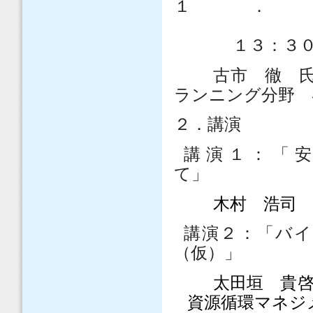
１
１３：３
古市 徹 
ランニング分野 
２．講演
講演１：「
て」
木村 浩司
講演２：「バ
（仮）
太田垣 貴
資源循環マネ