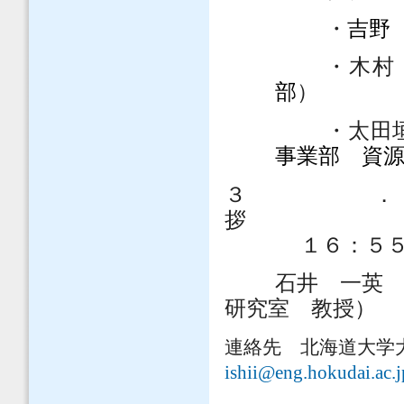
・
吉野
・木村
部
）
・太田
事業部 資
３
１６：５
石井 一英
研究室 教授）
連絡先 北海道大学
ishii@eng.hokudai.ac.j