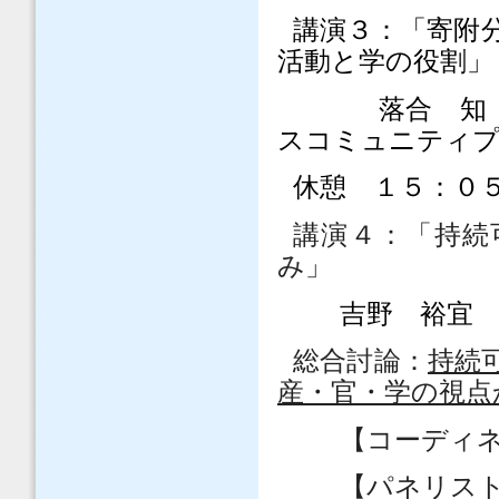
講演３：「寄附
活動と学の
落合 知
スコミュニティプ
休憩 １５：０
講演４：「持続
み」 
吉野 裕宜
総合討論：
持続
産・官・学の視点
【コーディ
【パネリス