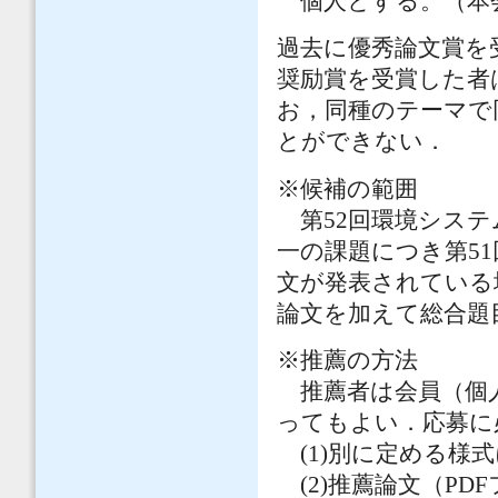
個人とする。（本
過去に優秀論文賞を
奨励賞を受賞した者
お，同種のテーマで
とができない．
※候補の範囲
第52回環境システ
一の課題につき第5
文が発表されている
論文を加えて総合題
※推薦の方法
推薦者は会員（個人
ってもよい．応募に
(1)別に定める様式
(2)推薦論文（PD