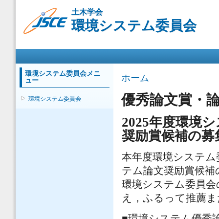
メ
土木学会
イ
環境システム委員会
ン
コ
ン
メインメニュー
テ
ン
ツ
環境システム委員会メニ
現在地
ホーム
ュー
に
移
優秀論文賞・
環境システム委員会
動
2025年度環
奨励賞候補の募
本年度環境システム
テム論文奨励賞候補
環境システム委員会
え，ふるって推薦ま
■環境システム優秀