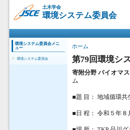
メ
土木学会
イ
環境システム委員会
ン
コ
ン
メインメニュー
テ
ン
ツ
環境システム委員会メニ
現在地
ホーム
ュー
に
移
第79回環境シ
環境システム委員会
動
寄附分野 バイオマ
ム
■題 目： 地域循環
■日 程： 令和５年
■場 所： TKP 