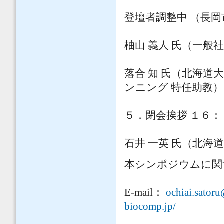
登壇者調整中 （長岡
柚山 義人 氏（一般
落合 知 氏（北海
ンニング 特任助教）
５．閉会挨拶 １６：
石井 一英 氏（北海
本シンポジウムに関
E-mail：
ochiai.sator
biocomp.jp/