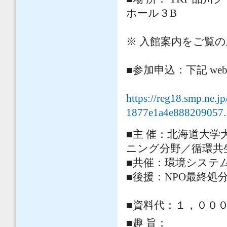
ホール３B
※ 入館案内をご覧
■参加申込：下記 w
https://reg18.smp.ne.
1877e1a4e888209057..
■主 催：北海道大
ニング分野／循環共
■共催：環境システ
■後援：NPO最終処
■資料代：１，００
■趣 旨：