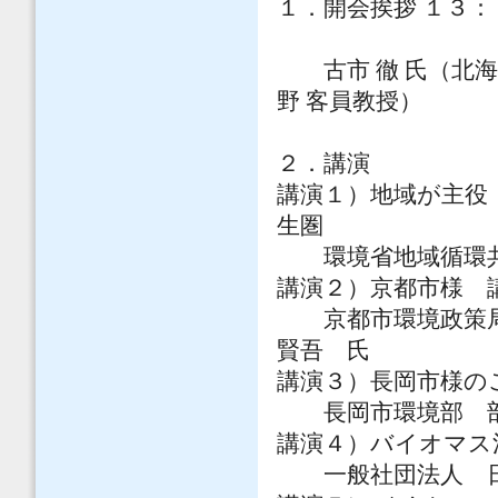
１．開会挨拶 １３：
古市 徹 氏（北海
野 客員教授）
２．講演
講演１）地域が主役
生圏
環境省地域循環共
講演２）京都市様 
京都市環境政策局
賢吾 氏
講演３）長岡市様の
長岡市環境部 部
講演４）バイオマス
一般社団法人 日