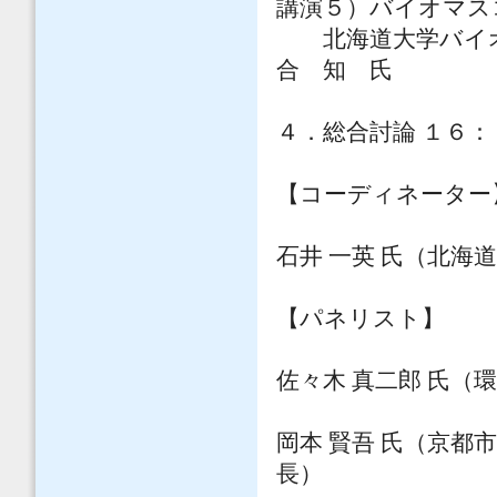
講演５）バイオマス
北海道大学バイオ
合 知 氏
４．総合討論 １６：
【コーディネーター
石井 一英 氏（北海
【パネリスト】
佐々木 真二郎 氏（
岡本 賢吾 氏（京都
長）