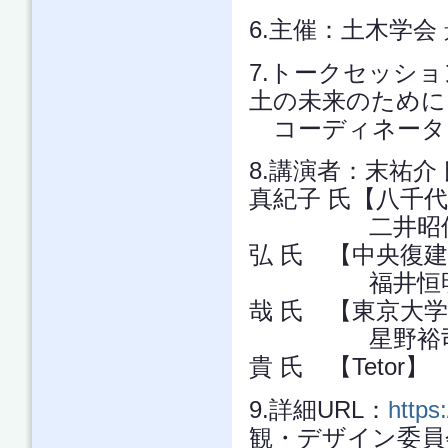
6.主催：土木学会
7.トークセッシ
土の未来のために
コーディネーター
8.講演者：末祐
真紀子 氏【八千
二井昭佳 
弘 氏 【中央復
福井恒明 
哉 氏 【東京大
星野裕司 
貴 氏 【Tetor】
9.詳細URL：
https
観・デザイン委員