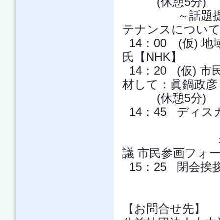
(休憩5分)
～話題提供：
テナンスについ
14：00 (仮)
氏【NHK
14：20 (仮)
材して：眞鍋政彦
(休
14：45 ディ
コメンテ
岩佐宏一 
議 市民参画フォ
15：25 閉会
【お問合せ先】