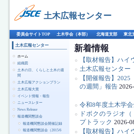
メ
イ
土木広報センター
ン
コ
ン
メインメニュー
テ
委員会サイトTOP
土木学会（本部）
北海道支部
東北
ン
ツ
土木広報センター
新着情報
に
移
ホーム
【取材報告】ハイウ
動
組織図
土木広報センター 
土木の日、くらしと土木の週
間
【開催報告】202
土木広報アクションプラン
の週間」報告
2026-
土木広報大賞
イベント情報・報告
ニュースレター
令和8年度土木学会
News Release
ドボクのラジオ（ドボ
報道機関懇談会
プトラック
2026-0
報道機関懇談会開催記録
【取材報告】ハイウ
報道機関懇談会（2015/6