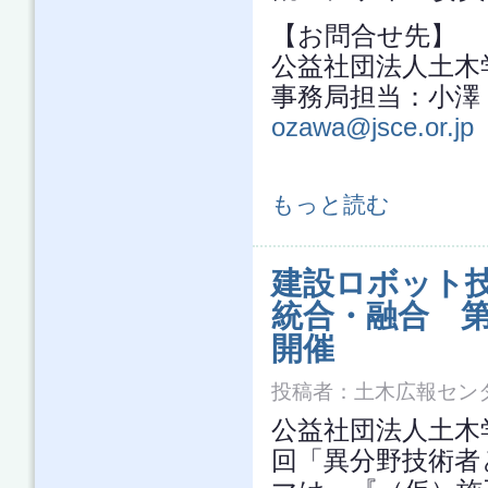
【お問合せ先】
公益社団法人土
事務局担当：小澤 TE
ozawa@jsce.or.jp
『土木デザインとは何か？』 デザイ
もっと読む
建設ロボット
統合・融合 第
開催
投稿者：
土木広報セン
公益社団法人土木学
回「異分野技術者