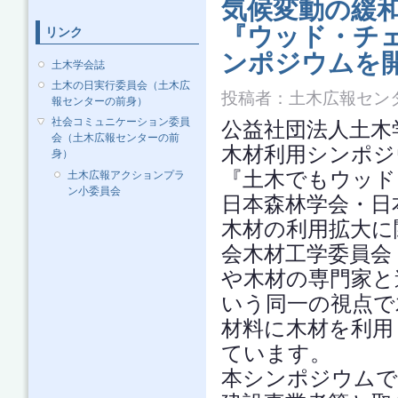
気候変動の緩和
『ウッド・チェ
リンク
ンポジウムを
土木学会誌
土木の日実行委員会（土木広
投稿者：
土木広報セン
報センターの前身）
社会コミュニケーション委員
公益社団法人土木学会
会（土木広報センターの前
木材利用シンポジ
身）
『土木でもウッド
土木広報アクションプラ
ン小委員会
日本森林学会・日
木材の利用拡大に
会木材工学委員会
や木材の専門家と
いう同一の視点で
材料に木材を利用
ています。
本シンポジウムで