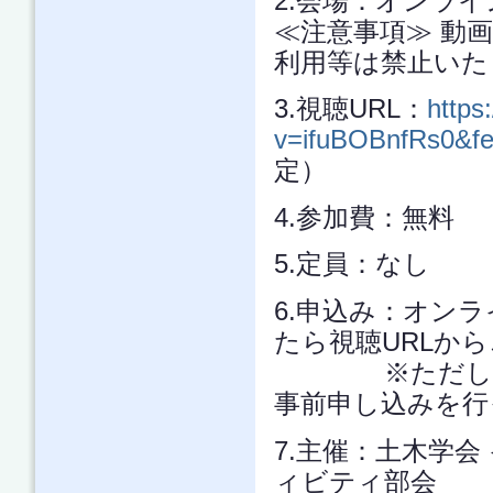
2.会場：オンライン
≪注意事項≫ 動
利用等は禁止いた
3.視聴URL：
https
v=ifuBOBnfRs0&fe
定）
4.参加費：無料
5.定員：なし
6.申込み：オン
たら視聴URLか
※ただし、CP
事前申し込みを行
7.主催：土木学
ィビティ部会