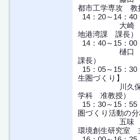
都市工学専攻 教
14：20～14：
大崎 健司 
地港湾課 課長）
14：40～15：
樋口 肇 
課長）
15：05～15：
生圏づくり】
川久保 俊 
学科 准教授）
15：30～15：
圏づくり活動の分
五味 馨 氏
環境創生研究室 
16：00～16：2