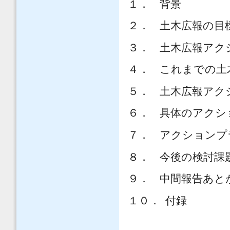
１．
背景
２．
土木広報の目
３．
土木広報アク
４．
これまでの土
５．
土木広報アク
６．
具体のアクシ
７．
アクションプ
８．
今後の検討課
９．
中間報告あと
１０．
付録