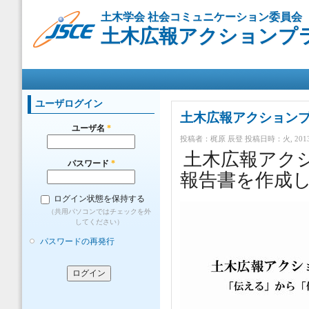
メ
土木学会 社会コミュニケーション委員会
イ
土木広報アクションプ
ン
コ
ン
メインメニュー
テ
ン
ツ
ユーザログイン
に
土木広報アクション
移
ユーザ名
*
投稿者：
梶原 辰登
投稿日時：火, 2013-0
動
土木広報アク
パスワード
*
報告書を作成
ログイン状態を保持する
（共用パソコンではチェックを外
してください）
パスワードの再発行