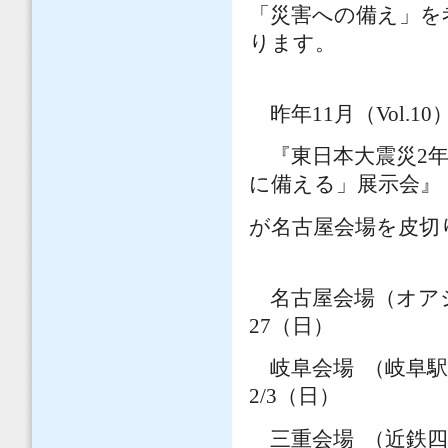
「災害への備え」を
ります。
昨年
11
月（
Vol.10
『東日本大震災
2
に備える」展示会』
が名古屋会場を皮切
名古屋会場（オア
27
（日）
岐阜会場
（岐阜
2/3
（日）
三重会場
（近鉄