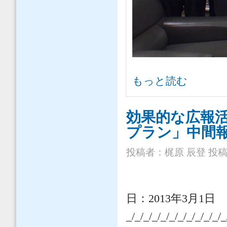
社会コミュニケーション委員会 土
もっと読む
効果的な広報
プラン」中間報告
投稿者：
梶原 辰登
投稿日
日：
2013
年3月1日
_/_/_/_/_/_/_/_/_/_/_/_