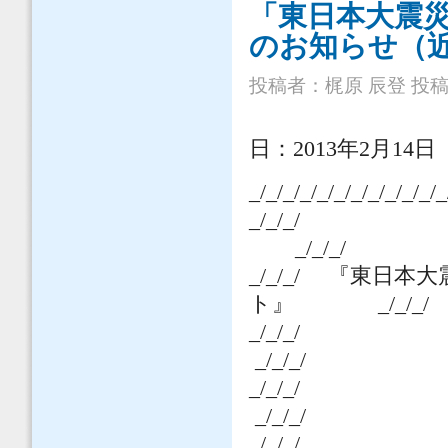
「東日本大震
のお知らせ（近畿
投稿者：
梶原 辰登
投稿日
日：
2013
年2月14日
_/_/_/_/_/_/_/_/_/_/_/_
_/_/_/
_/_/_/
_/_/_/
『東日本大震
ト』
_/_/_/
_/_
_/_/_/
_/_/
_/_/_/
_/_