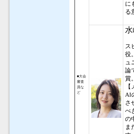
に
る
水
ス
役
ュ
論
■大会
賞
審査
【
員な
ど
A
さ
べ
の
ま