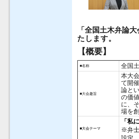
「全国土木弁論大会
たします。
【概要】
全国土
■名称
本大
て開
論と
■大会趣旨
の価
に、
場を
「私
※弁
■
大会テーマ
設定