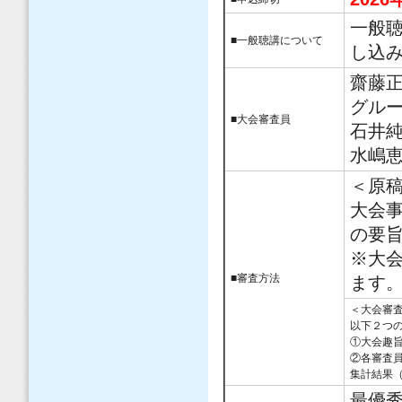
一般
■一般聴講について
し込
齋藤
グルー
■大会審査員
石井
水嶋
＜原
大会
の要
※大
■審査方法
ます
＜大会審
以下２つ
①大会趣旨
②各審査
集計結果
最優