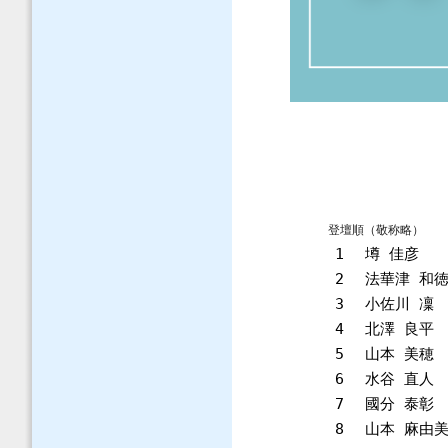
登壇順（敬称略）
1
墫 佳彦
2
法華津 和
3
小佐川 凜
4
北澤 良平
5
山本 美穂
6
水谷 直人
7
國分 泰彰
8
山本 麻由