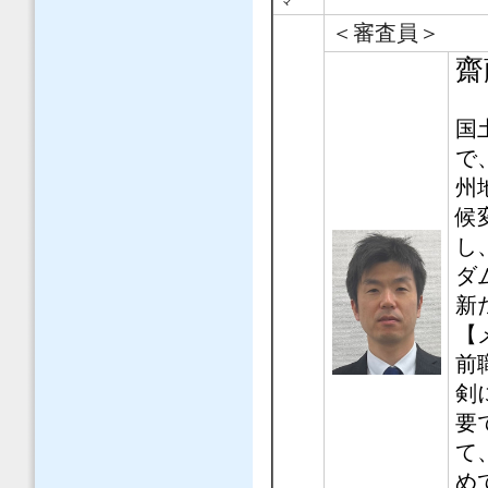
マ
＜審査員＞
齋
国
で
州
候
し
ダ
新
【
前
剣
要
て
め