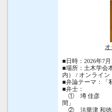
オ
■日時：2026年7月1
■場所：土木学会
内） / オンライン
■弁論テーマ：「
■弁士：
① 墫 佳彦 
間」
② 法華津 和徳