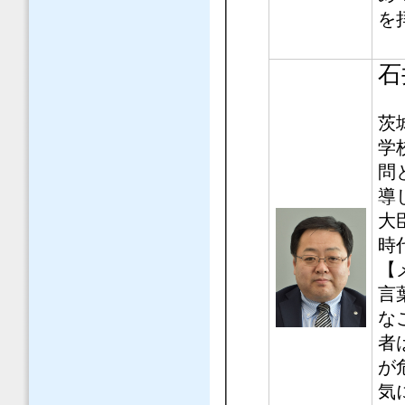
を
石
茨
学
問
導
大
時
【
言
な
者
が
気