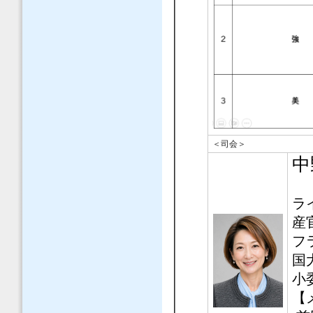
＜司会＞
中
ラ
産
フ
国
小
【