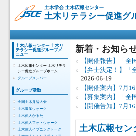
メ
土木学会 土木広報センター
イ
土木リテラシー促進グ
ン
コ
ン
メインメニュー
テ
ン
ツ
土木広報センター 土木リ
新着・お知ら
テラシー促進グループメ
に
ニュー
移
【開催報告】「全国
動
土木広報センター 土木リテラ
【弁士決定！】「全
シー促進グループホーム
2026-06-19
グループメンバー
【開催案内】7月1
グループ活動
【募集案内】「全国
全国土木弁論大会
【開催告知】7月1
土木遺産ウォーク
土木偉人かるた
土木偉人フォトウォーク
土木広報セン
土木偉人イブニングトーク