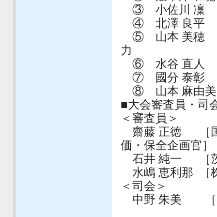
③ 小佐川 凜
④ 北澤 良平
⑤ 山本 美穂
力
⑥ 水谷 直人
⑦ 國分 泰彰
⑧ 山本 麻由美
■大会審査員・
＜審査員＞
齋藤 正徳 ［国
価・保全企画官］
石井 純一 ［茨
水嶋 恵利那 ［
＜司会＞
中野 朱美 ［