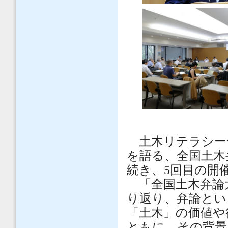
土木リテラシー
を語る、全国土木
続き、5回目の開
「全国土木弁論
り返り、弁論とい
「土木」の価値や
ともに、その背景