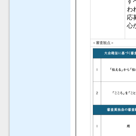
す
わ
応
心
＜審査観点＞