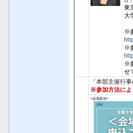
東
大
※
ht
※
htt
※
せ
「本部主催行事
※参加方法によ
<会場参加>