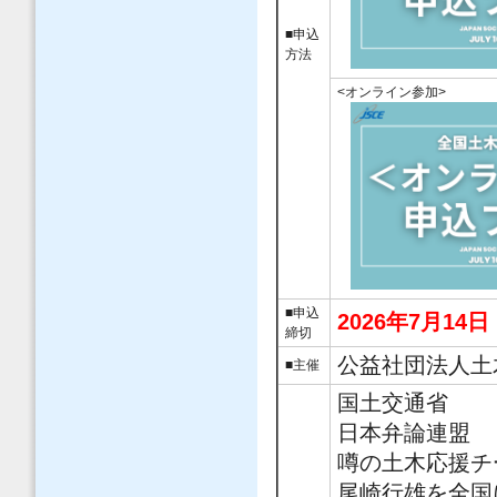
■申込
方法
<オンライン参加>
■
申込
2026年7月14
締切
公益社団法人土
■主催
国土交通省
日本弁論連盟
噂の土木応援チ
尾崎行雄を全国