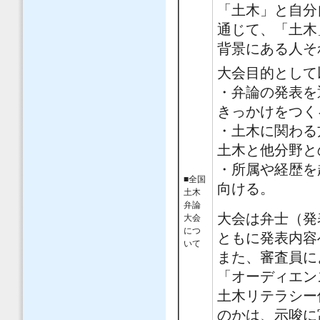
「土木」と自分
通じて、「土木
背景にある人そ
大会目的として
・弁論の発表を
きっかけをつく
・土木に関わる
土木と他分野と
・所属や経歴を
■全国
向ける。
土木
弁論
大会は弁士（発
大会
につ
ともに発表内容
いて
また、審査員に
「オーディエン
土木リテラシー
のかは、示唆に