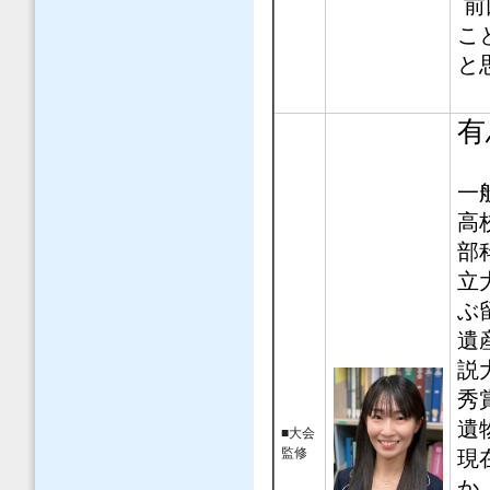
前
こ
と
有
一
高
部
立
ぶ
遺
説
秀
遺
■大会
監修
現
か