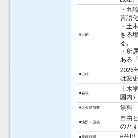
・弁
言語
・土
きる
■目的
る。
・所
ある
202
■日時
は変
土木学
■会場
園内
無料
■大会参加費
自由
■演題・原稿
のと
6分以
■発表時間