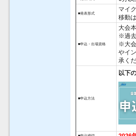
マイ
■発表形式
移動
大会
※過
※大
■申込・出場資格
やイ
承く
以下の
■申込方法
2026
■
申込締切