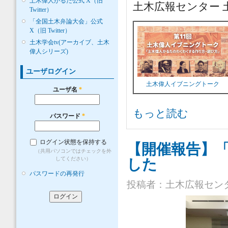
土木偉人かるた公式 X（旧
土木広報センター
Twitter）
「全国土木弁論大会」公式
X（旧 Twitter）
土木学会tv(アーカイブ、土木
偉人シリーズ)
ユーザログイン
土木偉人イブニングトーク
ユーザ名
*
土木広報センター 土木リテラシー
もっと読む
パスワード
*
ログイン状態を保持する
【開催報告】「
（共用パソコンではチェックを外
してください）
した
パスワードの再発行
投稿者：
土木広報セン