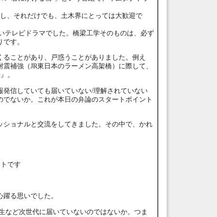
場し、それだけでも、土木界にとっては大歓迎で
深いテレビドラマでした。橋梁工学そのものは、必ず
りです。
くることがあり、戸惑うことがありました。例え
耐震補強（JR東日本のラーメン高架橋）に際して、
時』。
報発信していても届いていない/理解されていない
のでないか。これが本日の弁論のスタートポイント
ッショナルと交流をしてきました。その中で、かれ
ントです
心躍る思いでした。
学生など次世代に届いていないのではないか。つま