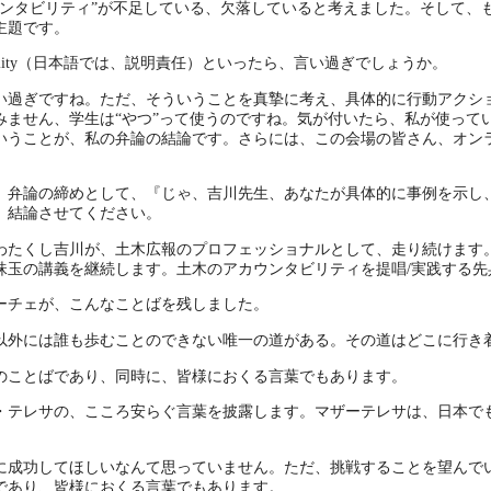
ウンタビリティ”が不足している、欠落していると考えました。そして、
主題です。
tability（日本語では、説明責任）といったら、言い過ぎでしょうか。
い過ぎですね。ただ、そういうことを真摯に考え、具体的に行動アクシ
みません、学生は“やつ”って使うのですね。気が付いたら、私が使って
いうことが、私の弁論の結論です。さらには、この会場の皆さん、オン
。
。弁論の締めとして、『じゃ、吉川先生、あなたが具体的に事例を示し
、結論させてください。
わたくし吉川が、土木広報のプロフェッショナルとして、走り続けます
珠玉の講義を継続します。土木のアカウンタビリティを提唱/実践する先
ーチェが、こんなことばを残しました。
以外には誰も歩むことのできない唯一の道がある。
その道はどこに行き
のことばであり、同時に、皆様におくる言葉でもあります。
・テレサの、こころ安らぐ言葉を披露します。マザーテレサは、日本でも
に成功してほしいなんて思っていません。ただ、挑戦することを望んで
であり、皆様におくる言葉でもあります。