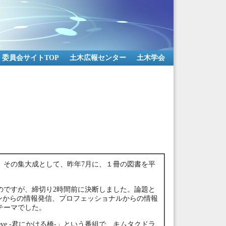
委員会サイトTOP
土木広報センター
土木学会
。その集大成として、昨年7月に、１冊の図書を平
のですが、締切り2時間前に決断しました。論題と
ンからの情報発信、プロフェッショナルからの情報
テーマでした。
ve -君にかける橋-」という番組で、キムタクドラ