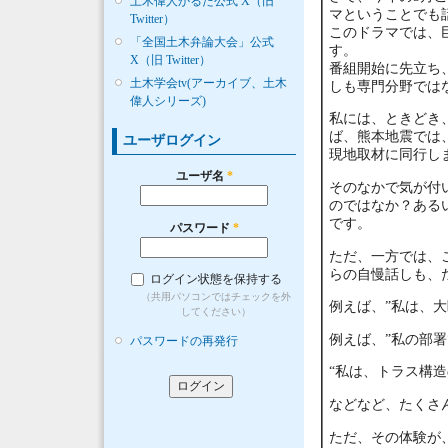
土木偉人かるた公式 X（旧
マということでも
Twitter）
このドラマでは、
「全国土木弁論大会」公式
す。
X（旧 Twitter）
番組開始に先立ち
土木学会tv(アーカイブ、土木
しも専門分野では
偉人シリーズ)
私には、ときどき
ば、熊本地震では
ユーザログイン
現地取材に同行し
ユーザ名
*
そのなかで気が付
のではなか？ある
です。
パスワード
*
ただ、一方では、
らの自慢話しも、
ログイン状態を保持する
（共用パソコンではチェックを外
例えば、”私は、
してください）
例えば、”私の部署
パスワードの再発行
“私は、トラス構
などなど、たくさ
ただ、その体験が