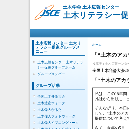
土木学会 土木広報センター
土木リテラシー促
メインメニュー
土木広報センター 土木リ
現在地
ホーム
テラシー促進グループメ
ニュー
「“土木のアカ
土木広報センター 土木リテラ
投稿者：
土木広報センタ
シー促進グループホーム
全国土木弁論大会2
グループメンバー
「“土木のアカ
グループ活動
私は、この15年
全国土木弁論大会
凡社から出版し、
土木遺産ウォーク
そんな折り、本日
土木偉人かるた
して、“土木のア
土木偉人フォトウォーク
提供について考え
土木偉人イブニングトーク
さて、今年の5月こ