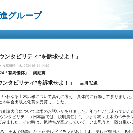
メ
イ
進グループ
ン
コ
ン
テ
ン
ツ
に
移
ウンタビリティ”を訴求せよ！」
動
ー
投稿日時：水, 2024-08-14 14:19
024「有馬優杯」 奨励賞
ウンタビリティ”を訴求せよ！」
吉川 弘道
間、いわゆる土木広報について真剣に考え、具体的に行動して参りました
土木学会出版文化賞を受賞しました。
の弁論大会について出場のお誘いがありました。年も年だし迷っていた
カウンタビリティ（日本語では、説明責任）”、つまり我々土木のベテラ
てみました。その時は、気持ちが高ぶっていて、いま思うと、随分重い
ろ、土木で話題になったテレビドラマがあります。テレビ朝日の「Belie