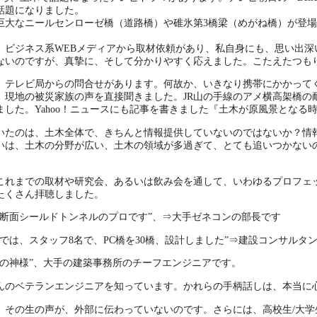
話題になりました。
巨大なニールセンローゼ橋（道路橋）や碓氷第3橋梁（めがね橋）が登
、ビジネス系WEBメディアから取材依頼があり、私自身にも、思い出
ないのですが、真摯に、そして分かりやすく応えました。こたえたつも
、テレビ局からの問合せがあります。何故か、いきなり携帯にかかって
、現地の被災家族の声を直接聞きました。JR山の手線のアメ横高架橋の
ました。Yahoo！ニュースにも記事を書きました『土木が原風景となる
いたのは、土木全体で、きちんと情報提供していないのではないか？情
いは、土木の分野が広い、土木の領域が多過ぎて、とても追いつかない
これまでの取材や研究会、あるいは飲み会を通して、いわゆるプロフェ
たくさん拝聴しました。
大断面シールドトンネルのプロです”、⇒大手ゼネコンの部長です
では、スタッフ8名で、PC橋を30橋、設計しました”⇒建設コンサルタ
造の神様”、大手の建築事務所のチーフエンジニアです。
んのベテランエンジニアを知っています。かれらの手柄話しは、本当に
、その生の声が、外部に伝わっていないのです。さらには、高校生/大