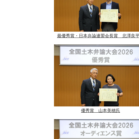
最優秀賞・日本弁論連盟会長賞 北澤良
優秀賞 山本美穂氏