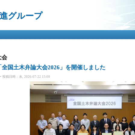
メ
イ
進グループ
ン
コ
ン
テ
ン
ツ
に
移
大会
動
全国土木弁論大会2026」を開催しました
ー
投稿日時：水, 2026-07-22 15:00