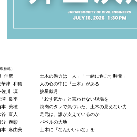
敬称略）
墫 佳彦
土木の魅力は「人」「一緒に過ごす時間」
法華津 和徳
人の心の中に『土木』がある
小佐川 凜
披星戴月
北澤 良平
「殺す気か」と言わせない現場を
山本 美穂
焼肉のタレで気づいた、土木の見えない力
水谷 直人
足元は、誰が支えているのか
國分 泰彰
バベルの大地
山本 麻由美
土木に『なんかいいな』を