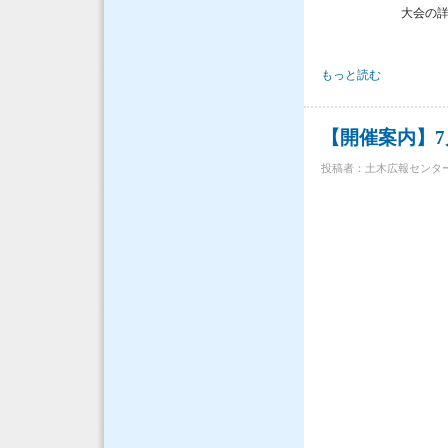
大会の
【弁士決定！】「全国土
もっと読む
【開催案内】7
投稿者：
土木広報センタ