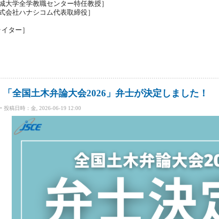
城大学全学教職センター特任教授］
式会社ハナシコム代表取締役］
イター］
弁論大会2026」を開催しました について
「全国土木弁論大会2026」弁士が決定しました！
ー
投稿日時：金, 2026-06-19 12:00