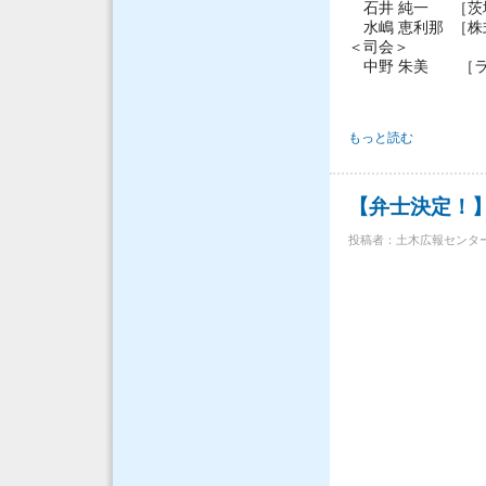
石井 純一 ［茨
水嶋 恵利那 ［株
＜司会＞
中野 朱美 ［ラ
【開催報告】「全国土木
もっと読む
【弁士決定！】
投稿者：
土木広報センタ