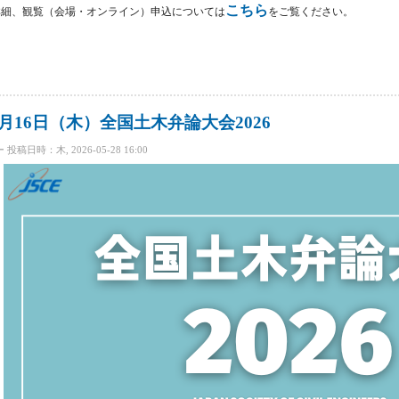
こちら
詳細、観覧（会場・オンライン）申込については
をご覧ください。
木弁論大会2026」弁士が決定しました！ について
月16日（木）全国土木弁論大会2026
ー
投稿日時：木, 2026-05-28 16:00