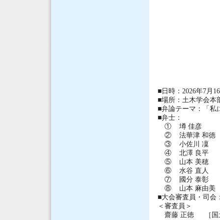
■日時：2026年7月16
■場所：土木学会本部
■弁論テーマ：「私
■弁士：
① 墫 佳彦 土
② 法華津 和徳
③ 小佐川 凜 
④ 北澤 良平 
⑤ 山本 美穂 
⑥ 水谷 直人 
⑦ 國分 泰彰 
⑧ 山本 麻由美
■大会審査員・司
＜審査員＞
齋藤 正徳 ［国