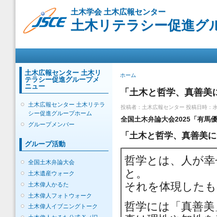
メ
土木学会 土木広報センター
イ
土木リテラシー促進グ
ン
コ
ン
メインメニュー
テ
ン
ツ
土木広報センター 土木リ
現在地
ホーム
テラシー促進グループメ
に
ニュー
移
「土木と哲学、真善美
動
土木広報センター 土木リテラ
投稿者：
土木広報センター
投稿日時：水, 2
シー促進グループホーム
全国土木弁論大会2025「有
グループメンバー
「土木と哲学、真善美
グループ活動
哲学とは、人が幸
全国土木弁論大会
と。
土木遺産ウォーク
それを体現したも
土木偉人かるた
土木偉人フォトウォーク
哲学には「真善美
土木偉人イブニングトーク