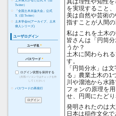
真は理性や知性を
土木偉人かるた公式 X（旧
Twitter）
を実現すること、
「全国土木弁論大会」公式
美は自然や芸術の
X（旧 Twitter）
指すことが人間の
土木学会tv(アーカイブ、土木
偉人シリーズ)
私はこれを土木の
ユーザログイン
皆さんは「円筒分
うか？
ユーザ名
*
土木に関わられる
パスワード
*
す。
「円筒分水」は文
ログイン状態を保持する
る」農業土木の1
（共用パソコンではチェックを外
川や溜池から水路
してください）
フォンの原理を用
パスワードの再発行
せ、円周にたどり
発明されたのは大
日本は稲作文化で