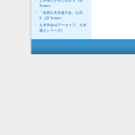
土木偉人かるた公式 X（旧
Twitter）
「全国土木弁論大会」公式
X（旧 Twitter）
土木学会tv(アーカイブ、土木
偉人シリーズ)