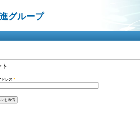
メ
イ
進グループ
ン
コ
ン
テ
ン
ツ
ト
に
タブ
移
動
ント
アドレス
*