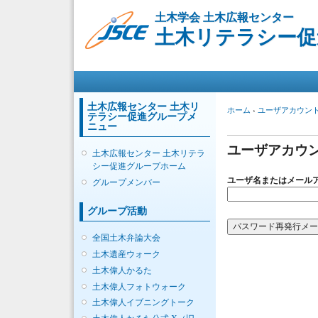
土木学会 土木広報センター
土木リテラシー促
メインメニュー
土木広報センター 土木リ
現在地
ホーム
›
ユーザアカウン
テラシー促進グループメ
プライマリー
ニュー
ユーザアカウ
土木広報センター 土木リテラ
シー促進グループホーム
ユーザ名またはメール
グループメンバー
グループ活動
全国土木弁論大会
土木遺産ウォーク
土木偉人かるた
土木偉人フォトウォーク
土木偉人イブニングトーク