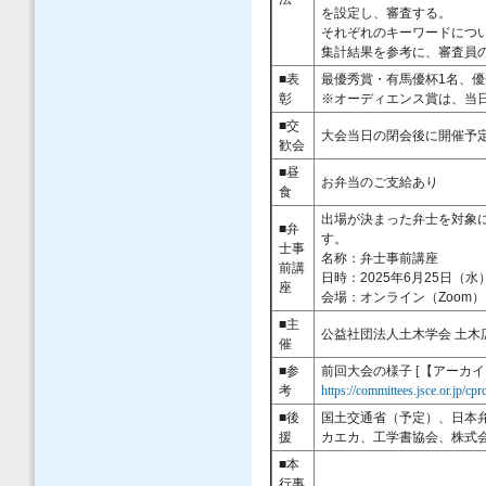
を設定し、審査する。
それぞれのキーワードについ
集計結果を参考に、審査員
■表
最優秀賞・有馬優杯1名、優
彰
※オーディエンス賞は、当
■交
大会当日の閉会後に開催予
歓会
■昼
お弁当のご支給あり
食
出場が決まった弁士を対象
■弁
す。
士事
名称：弁士事前講座
前講
日時：2025年6月25日（水）1
座
会場：オンライン（Zoom）
■主
公益社団法人土木学会 土木
催
■参
前回大会の様子 [【アーカイブ
考
https://committees.jsce.or.jp/cp
■後
国土交通省（予定）、日本
援
カエカ、工学書協会、
株式
■本
行事