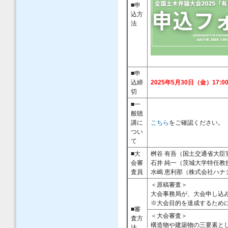
■申
込方
法
■
申
込締
2025年5月30日（金）17:0
切
■一
般聴
講に
こちら
をご確認ください。
つい
て
■大
桝谷 有吾（国土交通省大臣
会審
石井 純一（茨城大学特任教
査員
水嶋 恵利那（
株式会社ハナ
＜原稿審査＞
大会事務局が、大会申し込
※大会目的を達成するため
■審
＜大会審査＞
査方
構造物や建築物の三要素と
法