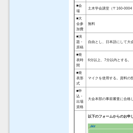
■会
土木学会講堂（〒160-00
場
■大
会参
無料
加費
■演
題・
自由とし、日本語にして大
原稿
■発
表時
6分以上、7分以内とする。
間
■発
表形
マイクを使用する。資料の
式
■申
込・
大会本部の事前審査に合格
出場
資格
以下のフォームからのお申し込みく