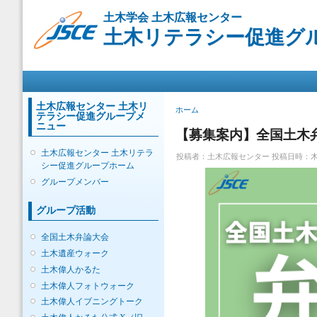
メ
土木学会 土木広報センター
イ
土木リテラシー促進グ
ン
コ
ン
メインメニュー
テ
ン
ツ
土木広報センター 土木リ
現在地
ホーム
テラシー促進グループメ
に
ニュー
移
【募集案内】全国土木弁
動
土木広報センター 土木リテラ
投稿者：
土木広報センター
投稿日時：木, 2
シー促進グループホーム
グループメンバー
グループ活動
全国土木弁論大会
土木遺産ウォーク
土木偉人かるた
土木偉人フォトウォーク
土木偉人イブニングトーク