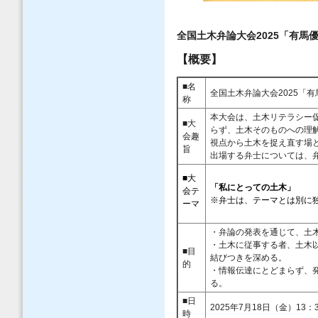
全国土木弁論大会2025「有
【概要】
■名
全国土木弁論大会2025「
称
本大会は、土木リテラシー
■大
らず、土木そのものへの理
会趣
視点から土木を捉え直す場
旨
出場する弁士については、
■
大
「私にとっての土木」
会テ
※弁士は、テーマとは別に
ーマ
・弁論の発表を通じて、土
・土木に従事する者、土木
■目
結びつきを深める。
的
・情報伝達にとどまらず、
る。
■日
2025年7月18日（金）1
時