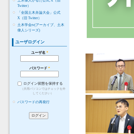
土木偉人かるた公式 X（旧
Twitter）
「全国土木弁論大会」公式
X（旧 Twitter）
土木学会tv(アーカイブ、土木
偉人シリーズ)
ユーザログイン
ユーザ名
*
パスワード
*
ログイン状態を保持する
（共用パソコンではチェックを外
してください）
パスワードの再発行