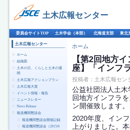
メ
イ
土木広報センター
ン
コ
ン
メインメニュー
テ
委員会サイトTOP
土木学会（本部）
北海道支部
東北
ン
ツ
土木広報センター
現在地
ホーム
に
移
ホーム
【第2回地方
動
組織図
座】「インフ
土木の日、くらしと土木の週
間
投稿者：
土木広報セン
土木広報アクションプラン
土木広報大賞
公益社団法人土木学会
イベント情報・報告
回地方インフラを
ニュースレター
ン開催致します。
News Release
報道機関懇談会
2020年度、イ
報道機関懇談会開催記録
上がりました。本
報道機関懇談会（2015/6