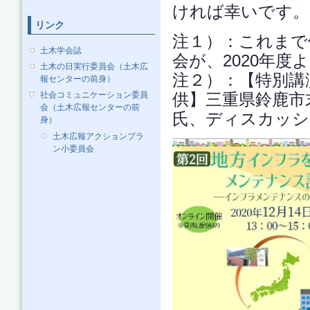
ければ幸いです。
リンク
注１）：これまで
土木学会誌
会が、2020年度
土木の日実行委員会（土木広
注２）：【特別講
報センターの前身）
供】三重県鈴鹿市
社会コミュニケーション委員
会（土木広報センターの前
氏、ディスカッシ
身）
土木広報アクションプラ
ン小委員会