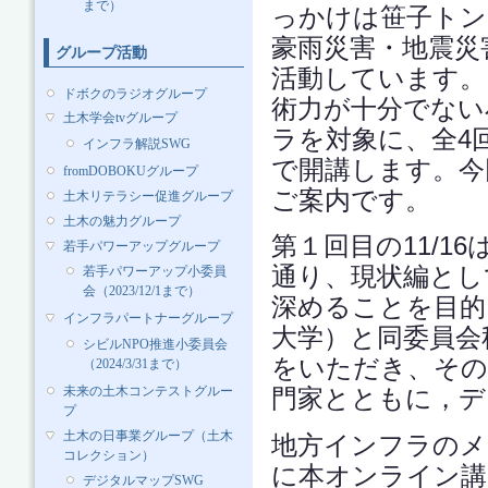
まで）
っかけは笹子トン
豪雨災害・地震災
グループ活動
活動しています。
ドボクのラジオグループ
術力が十分でない
土木学会tvグループ
ラを対象に、全4
インフラ解説SWG
で開講します。今
fromDOBOKUグループ
ご案内です。
土木リテラシー促進グループ
土木の魅力グループ
第１回目の11/1
若手パワーアップグループ
通り、現状編とし
若手パワーアップ小委員
会（2023/12/1まで）
深めることを目的
インフラパートナーグループ
大学）と同委員会
シビルNPO推進小委員会
をいただき、その
（2024/3/31まで）
未来の土木コンテストグルー
門家とともに，デ
プ
土木の日事業グループ（土木
地方インフラのメ
コレクション）
に本オンライン講
デジタルマップSWG