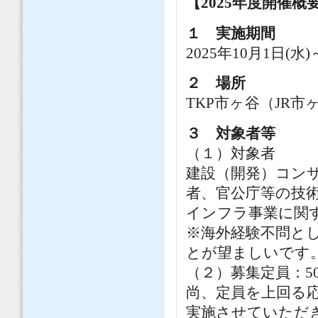
【2025年度開催
１ 実施期間
2025年10月1日(水
２ 場所
TKP市ヶ谷（JR
３ 対象者等
（１）対象者
建設（開発）コン
者、官公庁等の技
インフラ事業に関
※海外経験不問と
とが望ましいです
（２）募集定員：5
尚、定員を上回る
実施させていただ