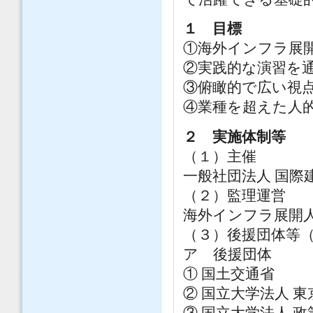
１ 目標
①海外インフラ展
②実践的な演習を
③俯瞰的で広い視
④業種を超えた人
２ 実施体制等
（１）主催
一般社団法人 国際
（２）監理運営
海外インフラ展開
（３）後援団体等
ア 後援団体
① 国土交通省
② 国立大学法人 
③ 国立大学法人 