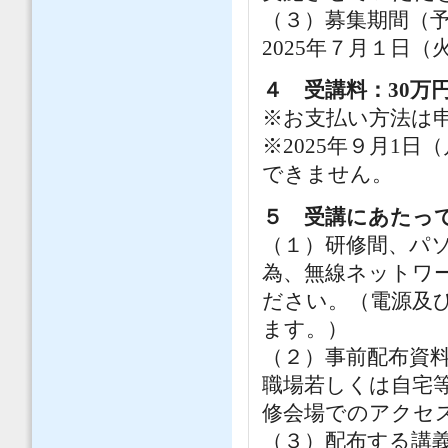
（３）募集期間（
2025年７月１日（
４ 受講料：30万
※お支払い方法は
※2025年９月1
できません。
５ 受講にあたっ
（１）研修間、パ
為、無線ネットワ
ださい。（電源及
ます。）
（２）事前配布資料
職場若しくは自宅
修会場でのアクセ
（３）配布する講