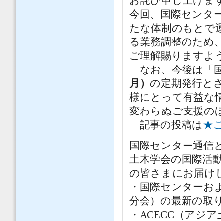
お詫び申し上げま
今回、国際センタ
たな体制のもとで
る業務調整のため
ご理解賜りますよ
なお、今後は「国
月）
の定期発行と
様にとって有益な
変わらぬご支援の
記事の投稿は
★
国際センター通信
土木学会の国際活
の皆さまにお届け
・国際センターお
分会）の最新の取
・ACECC（アジ