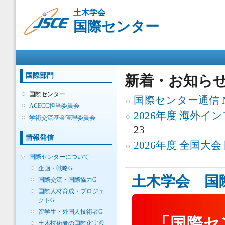
メ
土木学会
イ
国際センター
ン
コ
ン
メインメニュー
テ
ン
ツ
国際部門
新着・お知ら
に
移
国際センター
国際センター通信 No.
動
ACECC担当委員会
2026年度 海外
学術交流基金管理委員会
23
情報発信
2026年度 全国大
国際センターについて
企画・戦略G
土木学会 国
国際交流・国際協力G
国際人材育成・プロジェ
クトG
留学生・外国人技術者G
「国際セ
土木技術者の国際化実践