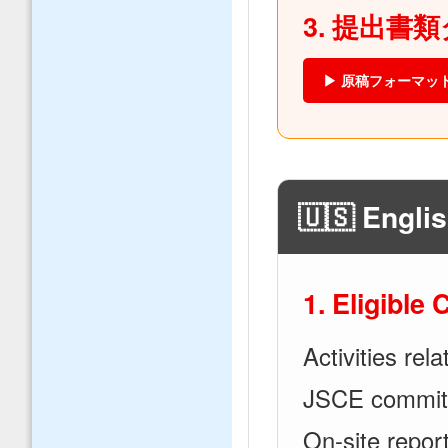
3. 提出書
▶ 原稿フォーマッ
🇺🇸 Engli
1. Eligible 
Activities rela
JSCE committe
On-site repo