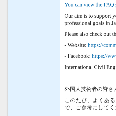
You can view the FAQ 
Our aim is to support y
professional goals in J
Please also check out 
- Website:
https://comm
- Facebook:
https://w
International Civil En
外国人技術者の皆さ
このたび、よくある
で、ご参考にしてく