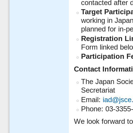
contacted after 
Target Particip
working in Japan
planned for in-p
Registration L
Form linked belo
Participation F
Contact Informat
The Japan Societ
Secretariat
Email:
iad@jsce.
Phone: 03-3355
We look forward to 