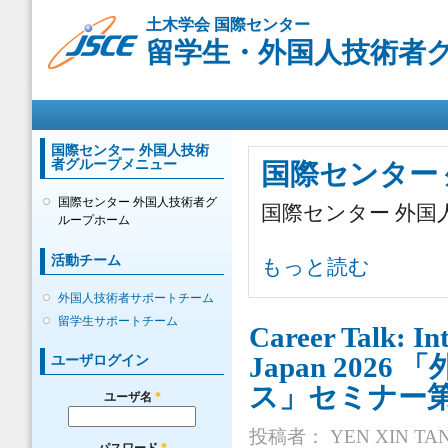
メ
土木学会 国際センター
イ
留学生・外国人技術者グ
ン
コ
ン
メインメニュー
テ
ン
ツ
国際センター 外国人技術
者グループメニュー
に
国際センター
移
国際センター 外国人技術者グ
動
国際センター 外
ループホーム
活動チーム
国際センター 外国人技術者グルー
もっと読む
外国人技術者サポートチーム
留学生サポートチーム
Career Talk: In
Japan 20
ユーザログイン
ス」セミナー第
ユーザ名
*
投稿者：
YEN XIN TA
パスワード
*