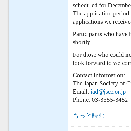
scheduled for Decembe
The application period
applications we receive
Participants who have b
shortly.
For those who could not
look forward to welcom
Contact Information:
The Japan Society of Ci
Email:
iad@jsce.or.jp
Phone: 03-3355-3452
[Notice of Application Closure] Let's H
もっと読む
集終了のお知らせ】外国籍技術者か