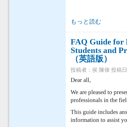
[Preliminary Notice] Let's Hear from I
もっと読む
内】外国籍技術者から聞きましょう
FAQ Guide for I
Students and 
（英語版）
投稿者：
侯 陳偉
投稿日時：
Dear all,
We are pleased to prese
professionals in the fie
This guide includes ans
information to assist y