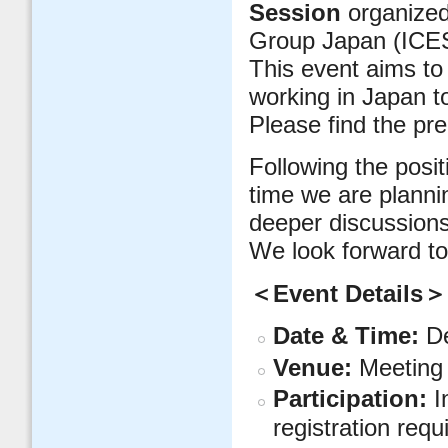
Session
organized 
Group Japan (ICE
This event aims to 
working in Japan t
Please find the pre
Following the posi
time we are plannin
deeper discussions
We look forward to 
＜Event Details＞
Date & Time:
De
Venue:
Meeting 
Participation:
In
registration requ