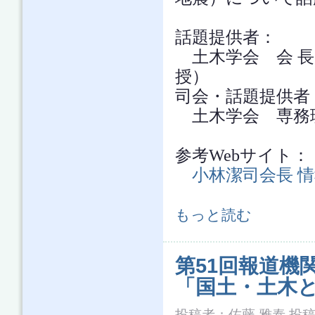
話題提供者：
土木学会 会 長
授）
司会・話題提供者
土木学会 専務理
参考Webサイト：
小林潔司会長 
第52回報道機関懇談会「平成30年
もっと読む
第51回報道機
「国土・土木と
投稿者：
佐藤 雅泰
投稿日