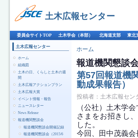
メ
イ
土木広報センター
ン
コ
ン
メインメニュー
テ
委員会サイトTOP
土木学会（本部）
北海道支部
東北
ン
ツ
土木広報センター
現在地
ホーム
に
移
ホーム
報道機関懇談
動
組織図
土木の日、くらしと土木の週
第57回報道機
間
動成果報告）
土木広報アクションプラン
土木広報大賞
投稿者：
土木広報セン
イベント情報・報告
（公社）土木学会で
ニュースレター
News Release
さまをお招きし、
報道機関懇談会
した。
報道機関懇談会開催記録
今回、田中茂義会
報道機関懇談会（2015/6