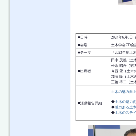
■日時
2024年6月6日
■会場
土木学会CD会
■テーマ
「2023年度
田中 茂義（土
松永 昭吾（魅
■出席者
今西 肇（土木
加藤 隆（土木
三輪 準二（土
土木の魅力向上
◆
土木の魅力
■活動報告詳細
◆
魅力ある土木
◆
土木のステイ