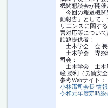
機関懇談会が開催
今回の報道機関懇
動報告」として、情
リエンスに関する共
害対応等について
話題提供者：
土木学会 会 長
土木学会 専務理
司会：
土木学会 土木
幢 勝利（労働安
参考Webサイト：
小林潔司会長 情
令和元年度定時総