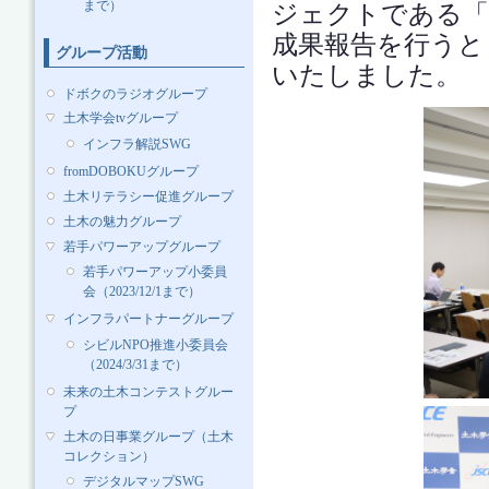
まで）
ジェクトである「
成果報告を行うと
グループ活動
いたしました。
ドボクのラジオグループ
土木学会tvグループ
インフラ解説SWG
fromDOBOKUグループ
土木リテラシー促進グループ
土木の魅力グループ
若手パワーアップグループ
若手パワーアップ小委員
会（2023/12/1まで）
インフラパートナーグループ
シビルNPO推進小委員会
（2024/3/31まで）
未来の土木コンテストグルー
プ
土木の日事業グループ（土木
コレクション）
デジタルマップSWG