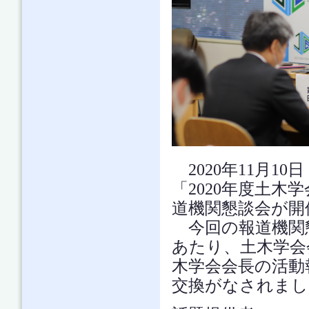
2020年11月1
「2020年度土木
道機関懇談会が開
今回の報道機関懇
あたり、土木学会
木学会会長の活動
交換がなされまし