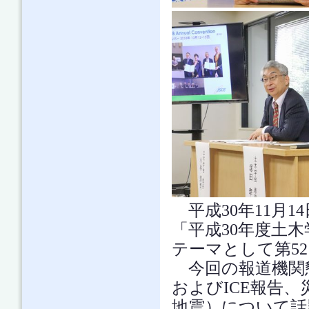
平成30年11月1
「平成30年度土
テーマとして第5
今回の報道機関懇
およびICE報告
地震）について話