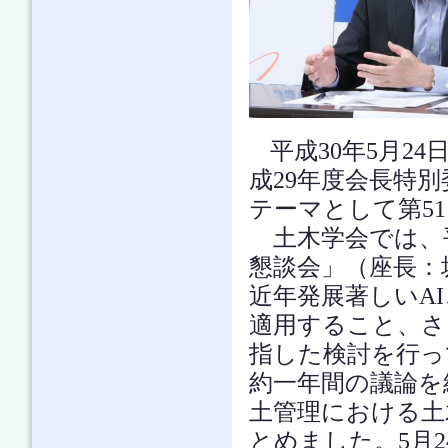
平成30年5月2
成29年度会長特別
テーマとして第5
土木学会では、平
懇談会」（座長：坂
近年発展著しいA
適用すること、さ
指した検討を行っ
約一年間の議論を
土管理における土
とめました。5月