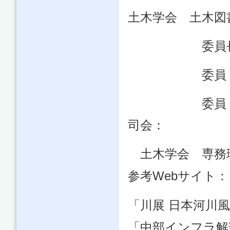
土木学会 土木図
委員長 北河
委員 大村
委員 安藤 
司会：
土木学会 専務理
参考Webサイト：
「川展 日本河川
「中部インフラ解