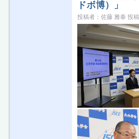
ドボ博）」
投稿者：
佐藤 雅泰
投稿日