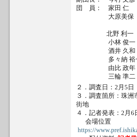
団 員： 家田 仁
大原美保 東
北野 利一 名古
小林 俊一 金沢
酒井 久和 法政
多々納 裕一 京
由比 政年 金沢
三輪 準二 （公
２．調査日：2月5日
３．調査箇所：珠洲
街地
４．記者発表：2月6
会場位置
https://www.pref.ishik