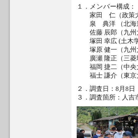
１．メンバー構
家田 仁（政策大
泉 典洋 （北海
佐藤 辰郎（九州
塚田 幸広 (土木学
塚原 健一（九州
廣瀬 隆正（三菱
福岡 捷二（中央
福士 謙介（東京
２．調査日：8月8
３．調査箇所：人吉