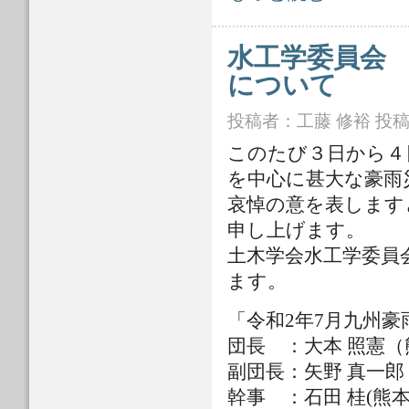
水工学委員会 
について
投稿者：
工藤 修裕
投稿日
このたび３日から４
を中心に甚大な豪雨
哀悼の意を表します
申し上げます。
土木学会水工学委員
ます。
「令和2年7月九州豪
団長 ：大本 照憲
副団長：矢野 真一
幹事 ：石田 桂(熊本