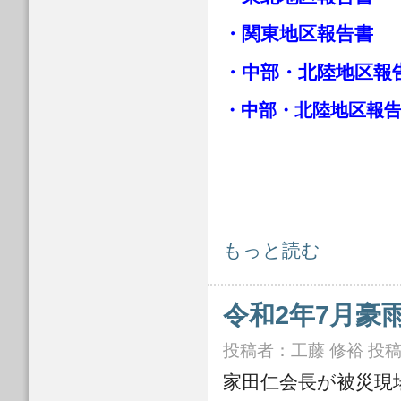
・
関東地区報告書
・
中部・北陸地区報
・
中部・北陸地区報
水工学委員会 令和元年台風19号豪
もっと読む
令和2年7月豪
投稿者：
工藤 修裕
投稿日
家田仁会長が被災現