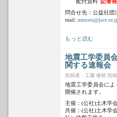
配付資料
記者発
問合せ先：公益社団法人
mail:
minoru@jsce.or.j
令和6年 能登半島地震 土木学会会
もっと読む
地震工学委員会
関する速報会
投稿者：
工藤 修裕
投稿日
地震工学委員会によ
開催されます。
主催：(公社)土木学
共催：(公社)土木学