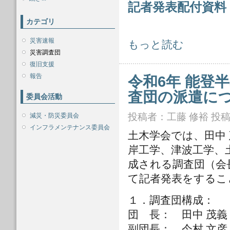
記者発表配付資料
カテゴリ
災害速報
令和6年能登半島地震 会長特別調査
もっと読む
災害調査団
復旧支援
報告
令和6年 能登
査団の派遣に
委員会活動
投稿者：
工藤 修裕
投稿日
減災・防災委員会
インフラメンテナンス委員会
土木学会では、田中
岸工学、津波工学、
成される調査団（会
て記者発表をするこ
１．調査団構成：
団 長： 田中 茂
副団長： 今村 文彦