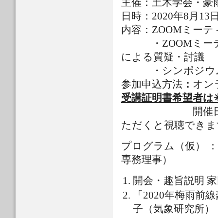
主催：土木学会・豪
日時：2020年8月1
内容：ZOOMミーティ
・ZOOMミーテ
による質疑・討議
・シンポジウムを
参加申込方法
：
オン
受講証明書希望者は✳
開催日時に
ただくと視聴できま
プログラム（仮） 
専務理事）
開会・趣旨説明 家
「2020年梅雨
子（気象研究所）（