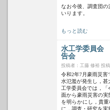
なお今後、調査団の
いります。
令和6年能登半島地震対策本部の設置
もっと読む
水工学委員会
告会
投稿者：
工藤 修裕
投稿日
令和2年7月豪雨災
水氾濫が発生し，甚
工学委員会では，「
面から豪雨災害の実
を明らかにし，貴重
に，調査・研究を実