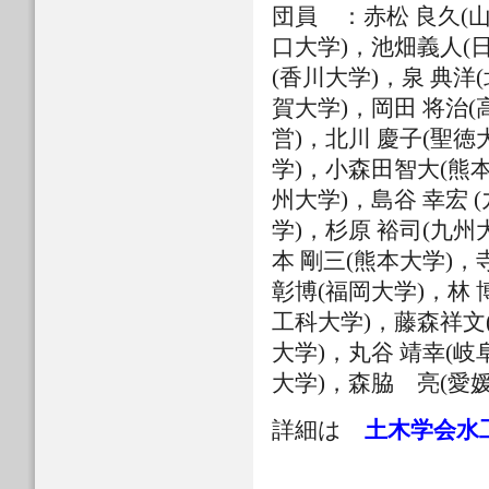
団員 ：赤松 良久(山
口大学)，池畑義人(
(香川大学)，泉 典洋
賀大学)，岡田 将治(
営)，北川 慶子(聖徳
学)，小森田智大(熊本
州大学)，島谷 幸宏 
学)，杉原 裕司(九州
本 剛三(熊本大学)，
彰博(福岡大学)，林 
工科大学)，藤森祥文(
大学)，丸谷 靖幸(岐
大学)，森脇 亮(愛
詳細は
土木学会水工