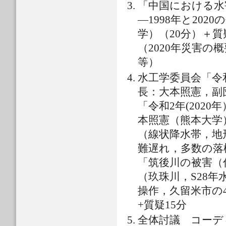
「中国における水
―1998年と20
学）（20分）＋質
（2020年災害の
等）
水工学委員会「令
長：大本照憲，副
「令和2年(202
本照憲（熊本大学）
（線状降水帯，地
難遅れ，多数の落
「筑後川の被害（
（玖珠川，S28
操作，久留米市の
+質疑15分
全体討議 コーデ