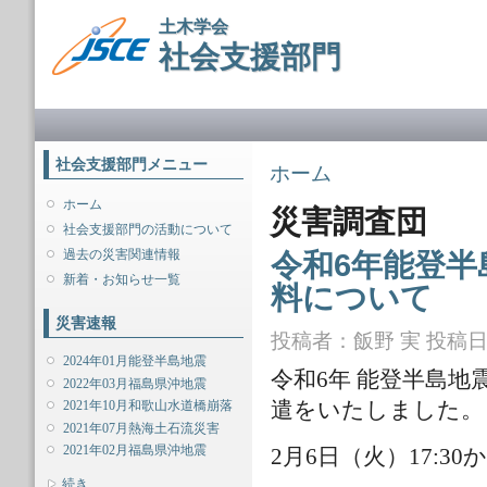
メ
土木学会
イ
社会支援部門
ン
コ
ン
メインメニュー
テ
ン
ツ
社会支援部門メニュー
現在地
ホーム
に
移
ホーム
災害調査団
動
社会支援部門の活動について
過去の災害関連情報
令和6年能登半
新着・お知らせ一覧
料について
災害速報
投稿者：
飯野 実
投稿日時：
2024年01月能登半島地震
令和6年 能登半島地
2022年03月福島県沖地震
遣をいたしました。
2021年10月和歌山水道橋崩落
2021年07月熱海土石流災害
2021年02月福島県沖地震
2月6日（火）17:
表示
続き...