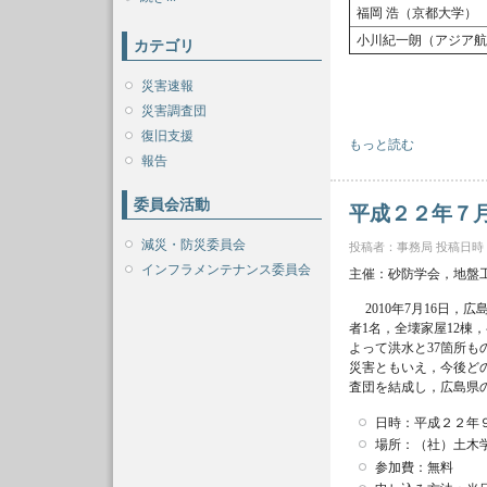
福岡 浩（京都大学）
小川紀一朗（アジア航
カテゴリ
災害速報
災害調査団
復旧支援
平成２２年７月広島県庄
もっと読む
報告
委員会活動
平成２２年７
減災・防災委員会
投稿者：
事務局
投稿日時：火,
インフラメンテナンス委員会
主催：砂防学会，地盤
2010年7月16日，
者1名，全壊家屋12棟
よって洪水と37箇所
災害ともいえ，今後ど
査団を結成し，広島県
日時：平成２２年
場所：（社）土木
参加費：無料