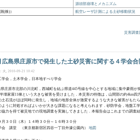
源頭部崩壊とメカニズム
測(株)）
航空レーザ計測による土砂移動状況
災害調査
原市土砂災害現地調査報告会 報告 について
月広島県庄原市で発生した土砂災害に関する４学会合
 2010-09-21 10:42
工学会，土木学会，日本地すべり学会
広島県庄原市北部の川北町，西城町を結ぶ県道445号線を中心とする地域に集中豪雨
，半壊家屋11棟という大きな被害を受けました．本災害の特徴は，山間部の約4km
もの土石流がほぼ同時に発生し，地域の地形全体が激変するような大きな被害がもた
のように対処すればよいかが大きな課題になると考えられます．砂防学会，地盤工
の協力を得て被災地での現地調査を実施してきました．本報告会はこれまでの調査
９月３０日（木）１４時３０分～１６時３０分
学会 講堂 （東京都新宿区四谷一丁目外濠公園内）
地図