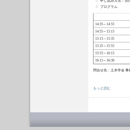
申し込み方法：当
プログラム
14:35～14:55
14:55～15:15
15:15～15:35
15:35～15:55
15:55～16:15
16:15～16:30
問合せ先：土木学会 事務局企
平成２２年７月広島県
もっと読む