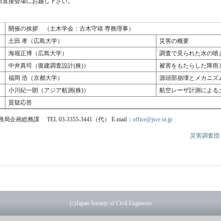
日直接会場にお越し下さい。
開催の挨拶 （土木学会：古木守靖 専務理事）
土田 孝（広島大学）
災害の概要
海堀正博（広島大学）
調査で見られた水の噴
中井真司（復建調査設計(株)）
被害をもたらした降雨
福岡 浩（京都大学）
源頭部崩壊とメカニズ
小川紀一朗（アジア航測(株)）
航空レーザ計測による
質疑応答
画総務課 TEL 03-3355-3441（代） E-mail：
office@jsce.or.jp
災害調査団
庄原市で発生した土砂災害に関する４学会合同現地調査報告会 について
(c)Japan Society of Civil Engineers