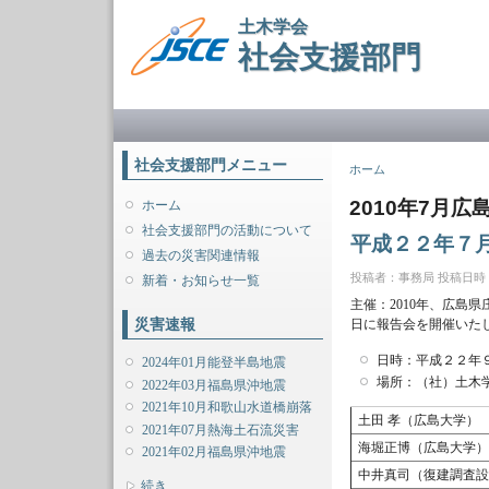
土木学会
社会支援部門
メインメニュー
社会支援部門メニュー
現在地
ホーム
2010年7月
ホーム
社会支援部門の活動について
平成２２年７
過去の災害関連情報
投稿者：
事務局
投稿日時：木,
新着・お知らせ一覧
主催：2010年、広島
災害速報
日に報告会を開催いた
日時：平成２２年
2024年01月能登半島地震
場所：（社）土
2022年03月福島県沖地震
2021年10月和歌山水道橋崩落
土田 孝（広島大学）
2021年07月熱海土石流災害
海堀正博（広島大学
2021年02月福島県沖地震
中井真司（復建調査設
表示
続き...