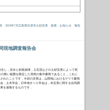
団
2010年7月広島県庄原市土砂災害
新着・お知らせ
報告
同現地調査報告会
が発生し，洪水と斜面崩壊，土石流などの土砂災害によって死
四方の狭い範囲を限定した突然の集中豪雨であること，これに
らされたことです．今回の災害は，山間地におけるゲリラ豪雨
学会，土木学会，日本地すべり学会は，本災害に関する合同調
結果を速報するものです．