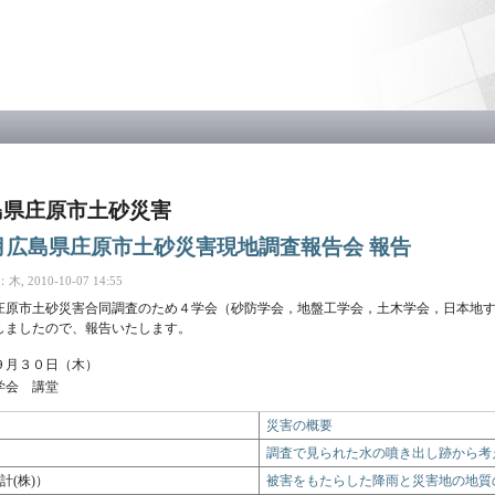
メ
イ
ン
コ
ン
テ
ン
ツ
に
移
広島県庄原市土砂災害
動
月広島県庄原市土砂災害現地調査報告会 報告
 2010-10-07 14:55
県庄原市土砂災害合同調査のため４学会（砂防学会，地盤工学会，土木学会，日本地す
しましたので、報告いたします。
９月３０日（木）
木学会 講堂
災害の概要
）
調査で見られた水の噴き出し跡から考
計(株)）
被害をもたらした降雨と災害地の地質