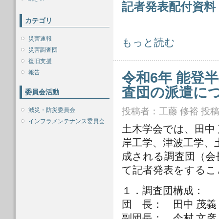
記者発表配付資料
カテゴリ
災害速報
令和6年能登半島地震 会長特別調査
もっと読む
災害調査団
復旧支援
報告
令和6年 能登
査団の派遣に
委員会活動
投稿者：
工藤 修裕
投稿日
減災・防災委員会
インフラメンテナンス委員会
土木学会では、田中
岸工学、津波工学、
成される調査団（会
て記者発表をするこ
１．調査団構成：
団 長： 田中 茂
副団長： 今村 文彦