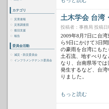
もっと読む
カテゴリ
土木学会 台湾
災害速報
災害調査団
投稿者：
事務局
投稿日時：
復旧支援
2009年8月7日に台
報告
ら9日にかけて3日間降
委員会活動
の豪雨を台湾にもた
減災・防災委員会
土石流、地すべりな
インフラメンテナンス委員会
なり、台南県等では
発生するなど、台湾
りました。
土木学会 台湾・台風災害に関する調
もっと読む