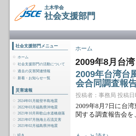
メ
土木学会
イ
社会支援部門
ン
コ
ン
メインメニュー
テ
ン
ツ
社会支援部門メニュー
現在地
ホーム
に
移
ホーム
2009年8月台
動
社会支援部門の活動について
過去の災害関連情報
2009年台湾
新着・お知らせ一覧
会合同調査報
災害速報
投稿者：
事務局
投稿日時：
2024年01月能登半島地震
2009年8月7日に台
2022年03月福島県沖地震
関する調査報告会を
2021年10月和歌山水道橋崩落
2021年07月熱海土石流災害
2021年02月福島県沖地震
2009年台湾台風MORAKOT災害
表示
続き...