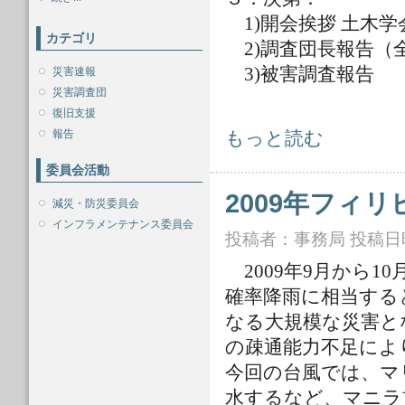
1)開会挨拶 土木学
カテゴリ
2)調査団長報告（全
3)被害調査報告
災害速報
災害調査団
復旧支援
報告
2009年フィリピン水害調査に関する
もっと読む
委員会活動
2009年フィ
減災・防災委員会
インフラメンテナンス委員会
投稿者：
事務局
投稿日時：
2009年9月から1
確率降雨に相当する
なる大規模な災害と
の疎通能力不足によ
今回の台風では、マ
水するなど、マニラ