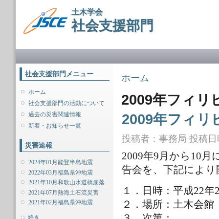
メ
土木学会
イ
社会支援部門
ン
コ
ン
メインメニュー
テ
ン
ツ
社会支援部門メニュー
現在地
ホーム
に
移
ホーム
2009年フィ
動
社会支援部門の活動について
過去の災害関連情報
2009年フィ
新着・お知らせ一覧
投稿者：
事務局
投稿日時：
災害速報
2009年9月から1
2024年01月能登半島地震
告会を、下記により
2022年03月福島県沖地震
2021年10月和歌山水道橋崩落
１．日時：平成22年2月
2021年07月熱海土石流災害
２．場所：土木会館
2021年02月福島県沖地震
３．次第：
表示
続き...