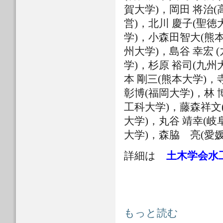
賀大学)，岡田 将治(
営)，北川 慶子(聖徳
学)，小森田智大(熊本
州大学)，島谷 幸宏 
学)，杉原 裕司(九州
本 剛三(熊本大学)，
彰博(福岡大学)，林 
工科大学)，藤森祥文(
大学)，丸谷 靖幸(岐
大学)，森脇 亮(愛
詳細は
土木学会水工
水工学委員会 令和2年7月九州豪雨
もっと読む