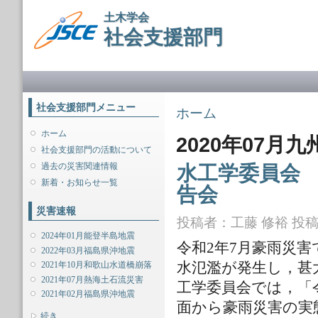
メ
土木学会
イ
社会支援部門
ン
コ
ン
メインメニュー
テ
ン
ツ
社会支援部門メニュー
現在地
ホーム
に
移
ホーム
2020年07月
動
社会支援部門の活動について
過去の災害関連情報
水工学委員会
新着・お知らせ一覧
告会
災害速報
投稿者：
工藤 修裕
投稿日
2024年01月能登半島地震
令和2年7月豪雨災
2022年03月福島県沖地震
水氾濫が発生し，甚
2021年10月和歌山水道橋崩落
2021年07月熱海土石流災害
工学委員会では，「
2021年02月福島県沖地震
面から豪雨災害の実
表示
続き...