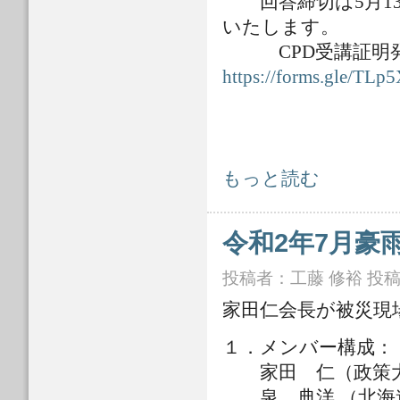
回答締切は5月13
いたします。
CPD受講証明発
https://forms.gle/T
水工学委員会 令和２年７月九州豪雨
もっと読む
令和2年7月豪
投稿者：
工藤 修裕
投稿日
家田仁会長が被災現
１．メンバー構
家田 仁（政策大
泉 典洋 （北海