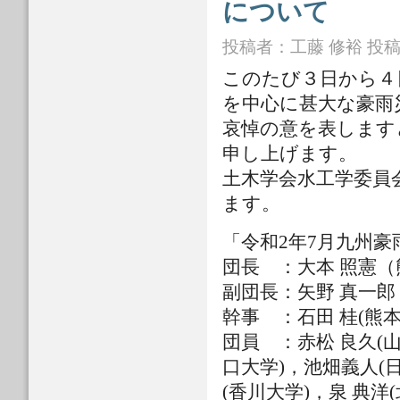
について
投稿者：
工藤 修裕
投稿日
このたび３日から４
を中心に甚大な豪雨
哀悼の意を表します
申し上げます。
土木学会水工学委員
ます。
「令和2年7月九州豪
団長 ：大本 照憲
副団長：矢野 真一
幹事 ：石田 桂(熊本
団員 ：赤松 良久(山
口大学)，池畑義人(
(香川大学)，泉 典洋