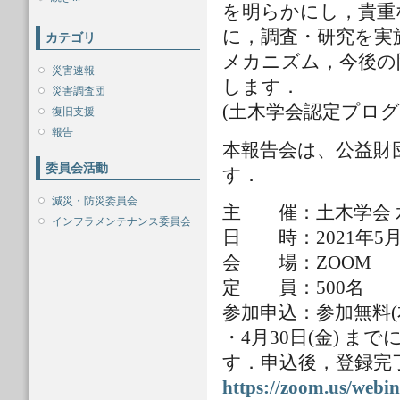
を明らかにし，貴重
に，調査・研究を実
カテゴリ
メカニズム，今後の
災害速報
します．
災害調査団
(土木学会認定プログラム
復旧支援
報告
本報告会は、公益財
委員会活動
す．
減災・防災委員会
主 催：土木学会 
インフラメンテナンス委員会
日 時：2021年5月6日(
会 場：ZOOM
定 員：500名
参加申込：参加無料(
・4月30日(金) 
す．申込後，登録完
https://zoom.us/we