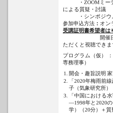
・ZOOMミーテ
による質疑・討議
・シンポジウムを
参加申込方法
：
オン
受講証明書希望者は✳
開催日時に
ただくと視聴できま
プログラム（仮） 
専務理事）
開会・趣旨説明 家
「2020年梅雨
子（気象研究所）（
「中国における水
―1998年と20
学）（20分）＋質