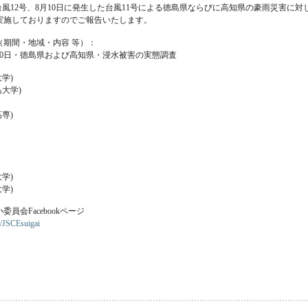
た台風12号、8月10日に発生した台風11号による徳島県ならびに高知県の豪雨災害
を実施しておりますのでご報告いたします。
（期間・地域・内容 等）：
9月30日・徳島県および高知県・浸水被害の実態調査
学)
島大学)
専)
学)
学)
員会Facebookページ
/JSCEsuigai
員会 四国水害調査団 について