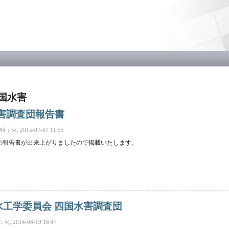
メ
イ
ン
コ
ン
テ
ン
ツ
に
移
四国水害
動
水害調査団報告書
火, 2015-07-07 11:55
団の報告書が出来上がりましたので掲載いたします。
報告書 について
 水工学委員会 四国水害調査団
 2014-08-19 16:47