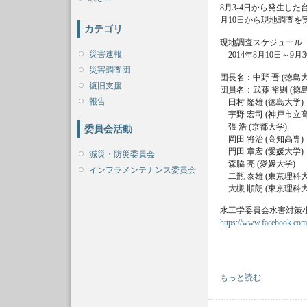
8月3-4日から発生し
月10日から現地調査
カテゴリ
現地調査スケジュール
災害速報
2014年8月10日～
災害調査団
団長名：中野 晋 (徳島大
復旧支援
団員名：武藤 裕則 (徳
報告
田村 隆雄 (徳島大学)
宇野 宏司 (神戸市立高
張 浩 (京都大学)
委員会活動
岡田 将治 (高知高専)
門田 章宏 (愛媛大学)
減災・防災委員会
森脇 亮 (愛媛大学)
インフラメンテナンス委員会
二瓶 泰雄 (東京理科大
大槻 順朗 (東京理科大
水工学委員会水害対策小委
https://www.facebook.com
平成26年8月 水工学委
もっと読む