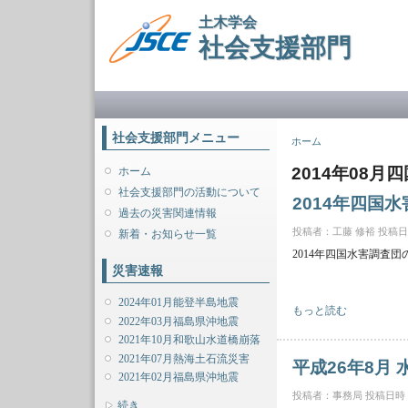
土木学会
社会支援部門
メインメニュー
社会支援部門メニュー
現在地
ホーム
2014年08月
ホーム
社会支援部門の活動について
2014年四国
過去の災害関連情報
投稿者：
工藤 修裕
投稿日時：
新着・お知らせ一覧
2014年四国水害調査
災害速報
2024年01月能登半島地震
2014年四国水害調査団
もっと読む
2022年03月福島県沖地震
2021年10月和歌山水道橋崩落
2021年07月熱海土石流災害
平成26年8月
2021年02月福島県沖地震
投稿者：
事務局
投稿日時：火,
表示
続き...