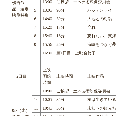
13:00
ご挨拶 土木技術映像委員会
優秀作
品・選定
5
13:05
90分
パッテンライ
映像特集
6
14:40
39分
大地との対話
7
15:20
17分
崩れ
8
15:40
16分
忘れない、東
9
15:56
26分
海峡をつなぐ
16:30
第1日目 上映会終了
上映
2日目
開始
上映時間
上映作品
時間
10:00
ご挨拶 土木技術映像委員会
10
10:05
35分
橋は生きてい
11
10:45
33分
未知への旅立ち
9/8（木）