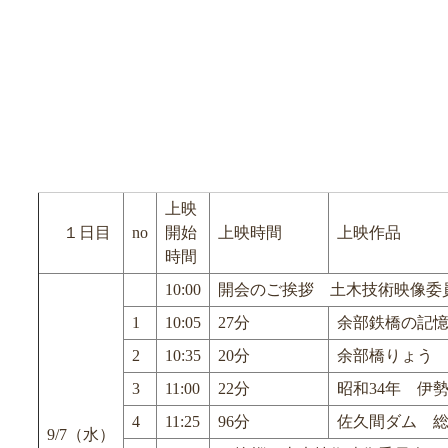
上映
１日目
no
開始
上映時間
上映作品
時間
10:00
開会のご挨拶 土木技術映像委
1
10:05
27分
余部鉄橋の記
2
10:35
20分
余部橋りょう 
3
11:00
22分
昭和34年 伊
4
11:25
96分
佐久間ダム 
9/7（水）