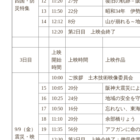
四国・防
12
11:20
27分
復旧の軌跡－
災特集
13
11:50
22分
昭和34年 伊
14
12:12
8分
山が崩れる～
12:20
第2日目 上映会終了
上映
3日目
開始
上映時間
上映作品
時間
10:00
ご挨拶 土木技術映像委員会
15
10:05
20分
阪神大震災に
16
10:25
24分
地域の安全を守
17
10:50
16分
忘れない、東
18
11:10
20分
余部橋りょう 
9/9（金）
19
11:35
56分
アフガンに命
震災・映
12:30
第3日目 上映会終了：撤収作