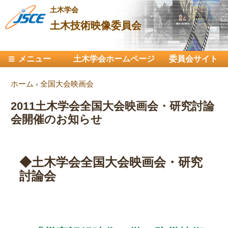
メ
土木学会
イ
土木技術映像委員会
ン
コ
メインメニュー
メニュー
土木学会ホームページ
ン
委員会サイト
テ
現在地
ホーム
›
全国大会映画会
ン
ツ
2011土木学会全国大会映画会・研究討論
に
会開催のお知らせ
移
動
◆土木学会全国大会映画会・研究
討論会