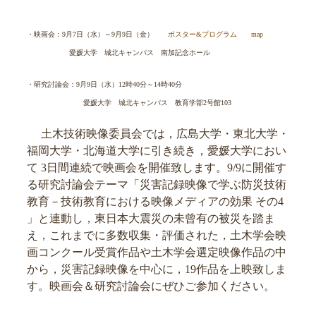
・映画会：9月7日（水）～9月9日（金）
ポスター&プログラム
map
愛媛大学 城北キャンパス 南加記念ホール
・研究討論会：9月9日（水）12時40分～14時40分
愛媛大学 城北キャンパス 教育学部2号館103
土木技術映像委員会では，広島大学・東北大学・
福岡大学・北海道大学に引き続き，愛媛大学におい
て 3日間連続で映画会を開催致します。9/9に開催す
る研究討論会テーマ「災害記録映像で学ぶ防災技術
教育－技術教育における映像メディアの効果 その4
」と連動し，東日本大震災の未曾有の被災を踏ま
え，これまでに多数収集・評価された，土木学会映
画コンクール受賞作品や土木学会選定映像作品の中
から，災害記録映像を中心に，19作品を上映致しま
す。映画会＆研究討論会にぜひご参加ください。