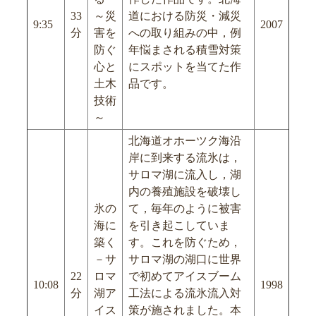
33
～災
道における防災・減災
9:35
2007
分
害を
への取り組みの中，例
防ぐ
年悩まされる積雪対策
心と
にスポットを当てた作
土木
品です。
技術
～
北海道オホーツク海沿
岸に到来する流氷は，
サロマ湖に流入し，湖
内の養殖施設を破壊し
氷の
て，毎年のように被害
海に
を引き起こしていま
築く
す。これを防ぐため，
－サ
サロマ湖の湖口に世界
22
ロマ
で初めてアイスブーム
10:08
1998
分
湖ア
工法による流氷流入対
イス
策が施されました。本