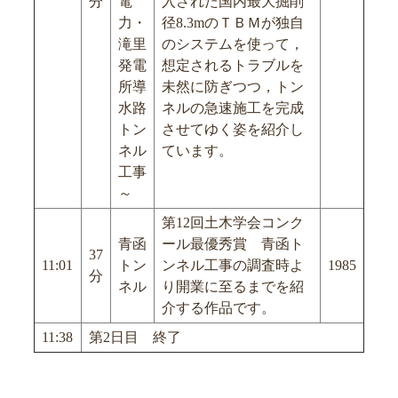
分
電
入された国内最大掘削
力・
径8.3mのＴＢＭが独自
滝里
のシステムを使って，
発電
想定されるトラブルを
所導
未然に防ぎつつ，トン
水路
ネルの急速施工を完成
トン
させてゆく姿を紹介し
ネル
ています。
工事
～
第12回土木学会コンク
青函
ール最優秀賞 青函ト
37
11:01
トン
ンネル工事の調査時よ
1985
分
ネル
り開業に至るまでを紹
介する作品です。
11:38
第2日目 終了