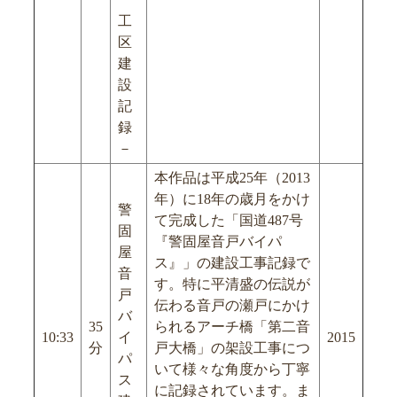
工
区
建
設
記
録
－
本作品は平成25年（2013
年）に18年の歳月をかけ
警
て完成した「国道487号
固
『警固屋音戸バイパ
屋
ス』」の建設工事記録で
音
す。特に平清盛の伝説が
戸
伝わる音戸の瀬戸にかけ
バ
35
られるアーチ橋「第二音
10:33
イ
2015
分
戸大橋」の架設工事につ
パ
いて様々な角度から丁寧
ス
に記録されています。ま