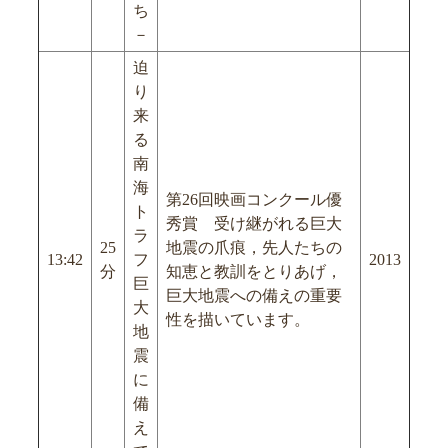
ち
－
迫
り
来
る
南
海
第26回映画コンクール優
ト
秀賞 受け継がれる巨大
ラ
25
地震の爪痕，先人たちの
13:42
フ
2013
分
知恵と教訓をとりあげ，
巨
巨大地震への備えの重要
大
性を描いています。
地
震
に
備
え