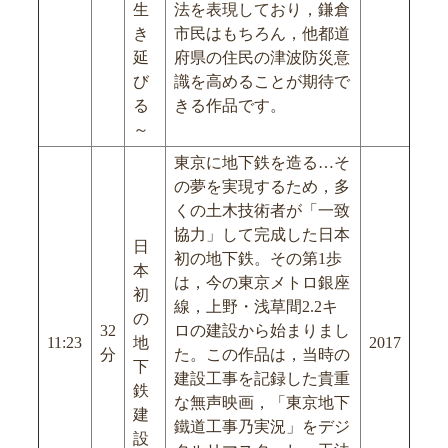
生
法を表現しており，鎌倉
き
市民はもちろん，他都道
延
府県の住民の津波防災意
び
識を高めることが期待で
る
きる作品です。
～
東京に地下鉄を造る…そ
の夢を実現するため，多
くの土木技術者が「一致
協力」して完成した日本
日
初の地下鉄。その第1歩
本
は，今の東京メトロ銀座
初
線，上野・浅草間2.2キ
の
32
ロの建設から始まりまし
11:23
地
2017
分
た。この作品は，当時の
下
建設工事を記録した貴重
鉄
な無声映画，「東京地下
建
鐵道工事乃実況」をデジ
設