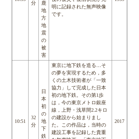
分
鹿
明に記録された無声映像
地
です。
方
地
震
の
被
害
東京に地下鉄を造る…そ
の夢を実現するため，多
くの土木技術者が「一致
協力」して完成した日本
日
初の地下鉄。その第1歩
本
は，今の東京メトロ銀座
初
線，上野・浅草間2.2キロ
の
32
の建設から始まりまし
10:51
地
2017
分
た。この作品は，当時の
下
建設工事を記録した貴重
鉄