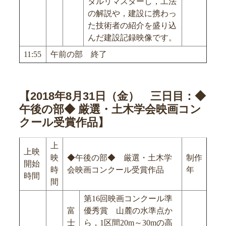
タルリマスターし，工法
の解説や，建設に携わっ
た技術者の紹介を盛り込
んだ建設記録映像です。
11:55
午前の部 終了
【2018年8月31日（金） 三日目：◆
午後の部◆ 厳選・土木学会映画コン
クール受賞作品】
上
上映
映
◆午後の部◆ 厳選・土木学
制作
開始
時
会映画コンクール受賞作品
年
時間
間
第16回映画コンクール準
富
優秀賞 山麓の水準点か
士
ら，1区間20m～30mの高