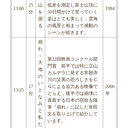
25
山
低差を測定し富士山頂に
13:00
1994
分
を
50日間かけて登っていく
測
姿はとても美しく，雲海
る
の風景と相まって感動の
シーンが続きます。
崩
れ
－
第22回映画コンクール部
大
門賞 前半では特に立山
地
カルデラに発する常願寺
の
川の災害の恐ろしさをＣ
い
17
Ｇによる迫力ある映像で
2006
13:25
と
分
とらえ，後半では崩壊に
年
な
直面する日本の宿命を随
み
筆『崩れ』に記した幸田
と
文を取り上げて紹介して
私
います。
た