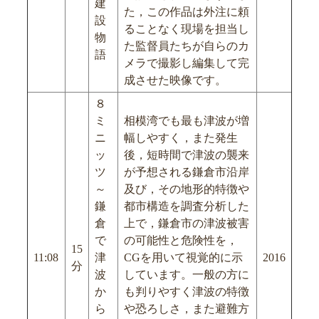
建
た，この作品は外注に頼
設
ることなく現場を担当し
物
た監督員たちが自らのカ
語
メラで撮影し編集して完
成させた映像です。
８
ミ
相模湾でも最も津波が増
ニ
幅しやすく，また発生
ッ
後，短時間で津波の襲来
ツ
が予想される鎌倉市沿岸
～
及び，その地形的特徴や
鎌
都市構造を調査分析した
倉
上で，鎌倉市の津波被害
で
の可能性と危険性を，
15
11:08
津
CGを用いて視覚的に示
2016
分
波
しています。一般の方に
か
も判りやすく津波の特徴
ら
や恐ろしさ，また避難方