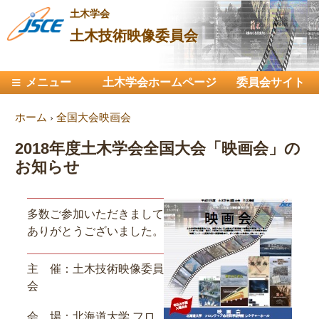
メ
土木学会
イ
土木技術映像委員会
ン
コ
メインメニュー
メニュー
土木学会ホームページ
ン
委員会サイト
テ
現在地
ホーム
›
全国大会映画会
ン
ツ
2018年度土木学会全国大会「映画会」の
に
お知らせ
移
動
多数ご参加いただきまして
ありがとうございました。
主 催：土木技術映像委員
会
会 場：北海道大学 フロ