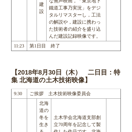
な無声映画，「東京地下
建
鐵道工事乃実況」をデジ
設
タルリマスターし，工法
の解説や，建設に携わっ
た技術者の紹介を盛り込
んだ建設記録映像です。
11:23
第1日目 終了
【2018年8月30日（木） 二日目：特
集 北海道の土木技術映像】
9:30
ご挨拶 土木技術映像委員会
北海
道の
冬を
土木学会北海道支部創
生き
立70周年を記念して製
る
作した作品です。北海