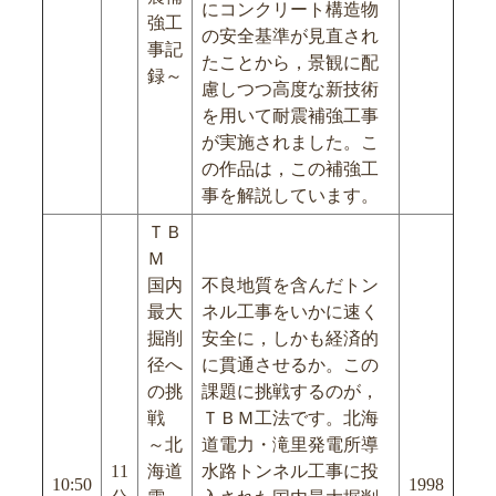
にコンクリート構造物
強工
の安全基準が見直され
事記
たことから，景観に配
録～
慮しつつ高度な新技術
を用いて耐震補強工事
が実施されました。こ
の作品は，この補強工
事を解説しています。
ＴＢ
Ｍ
国内
不良地質を含んだトン
最大
ネル工事をいかに速く
掘削
安全に，しかも経済的
径へ
に貫通させるか。この
の挑
課題に挑戦するのが，
戦
ＴＢＭ工法です。北海
～北
道電力・滝里発電所導
11
海道
水路トンネル工事に投
10:50
1998