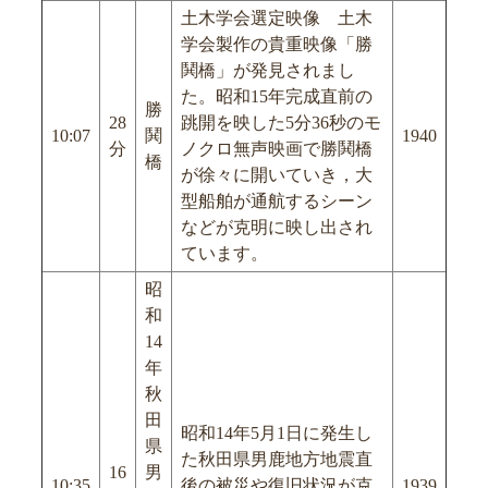
土木学会選定映像 土木
学会製作の貴重映像「勝
鬨橋」が発見されまし
た。昭和15年完成直前の
勝
28
跳開を映した5分36秒のモ
10:07
鬨
1940
分
ノクロ無声映画で勝鬨橋
橋
が徐々に開いていき，大
型船舶が通航するシーン
などが克明に映し出され
ています。
昭
和
14
年
秋
田
昭和14年5月1日に発生し
県
た秋田県男鹿地方地震直
16
男
10:35
後の被災や復旧状況が克
1939