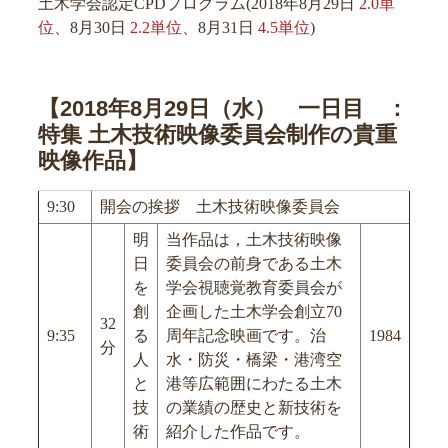
土木学会認定CPDプログラム(2018年8月29日
2.0単
位
、8月30日
2.2単位
、8月31日
4.5単位
)
【2018年8月29日（水） 一日目 ：
特集 土木技術映像委員会制作の貴重
映像作品】
9:30
開会の挨拶 土木技術映像委員会
明
当作品は，土木技術映像
日
委員会の前身である土木
を
学会視聴覚教育委員会が
創
企画した土木学会創立70
32
9:35
る
周年記念映画です。治
1984
分
人
水・防災・橋梁・港湾空
と
港等広範囲にわたる土木
技
の業績の歴史と新技術を
術
紹介した作品です。