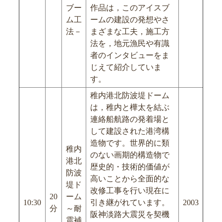
ブー
作品は，このアイスブ
ム工
ームの建設の発想やさ
法－
まざまな工夫，施工方
法を，地元漁民や有識
者のインタビューをま
じえて紹介していま
す。
稚内港北防波堤ドーム
は，稚内と樺太を結ぶ
連絡船航路の発着場と
して建設された港湾構
造物です。世界的に類
稚内
のない画期的構造物で
港北
歴史的・技術的価値が
防波
高いことから全面的な
堤ド
改修工事を行い現在に
20
ーム
10:30
引き継がれています。
2003
分
～耐
阪神淡路大震災を契機
震補