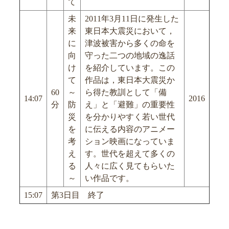
て
未
2011年3月11日に発生した
来
東日本大震災において，
に
津波被害から多くの命を
向
守った二つの地域の逸話
け
を紹介しています。この
て
作品は，東日本大震災か
60
～
ら得た教訓として「備
14:07
2016
分
防
え」と「避難」の重要性
災
を分かりやすく若い世代
を
に伝える内容のアニメー
考
ション映画になっていま
え
す。世代を超えて多くの
る
人々に広く見てもらいた
～
い作品です。
15:07
第3日目 終了