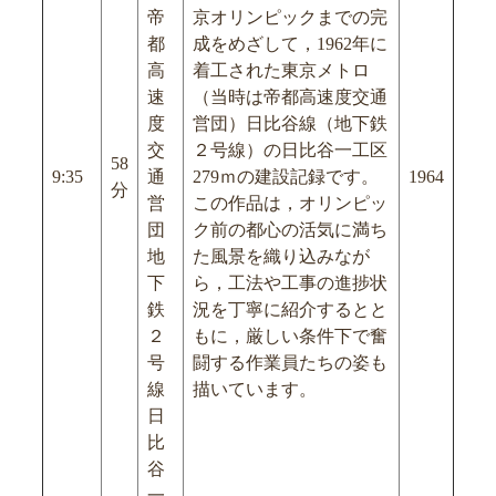
帝
京オリンピックまでの完
都
成をめざして，1962年に
高
着工された東京メトロ
速
（当時は帝都高速度交通
度
営団）日比谷線（地下鉄
交
２号線）の日比谷一工区
58
9:35
通
279ｍの建設記録です。
1964
分
営
この作品は，オリンピッ
団
ク前の都心の活気に満ち
地
た風景を織り込みなが
下
ら，工法や工事の進捗状
鉄
況を丁寧に紹介するとと
２
もに，厳しい条件下で奮
号
闘する作業員たちの姿も
線
描いています。
日
比
谷
一