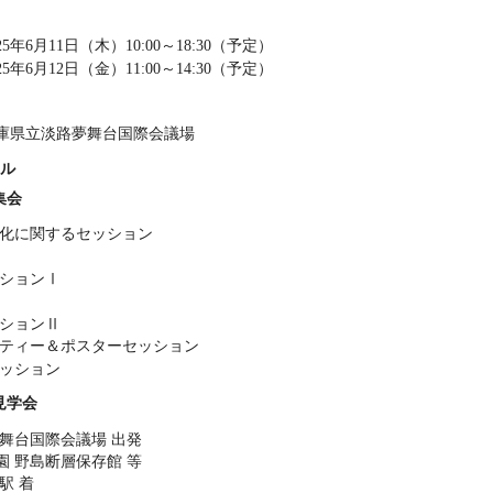
5年6月11日（木）10:00～18:30（予定）
5年6月12日（金）11:00～14:30（予定）
庫県立淡路夢舞台国際会議場
ール
集会
温暖化に関するセッション
ッションⅠ
ッションⅡ
パーティー＆ポスターセッション
セッション
見学会
路夢舞台国際会議場 出発
園 野島断層保存館 等
戸駅 着