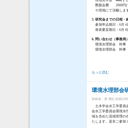
懇親会費 2000円(
※現地にて頂戴しま
5. 研究会までの日程・
参加申込期日：6月 4
発表要旨期日：6月 8
6. 問い合わせ（事務局
環境水理部会 幹事
環境水理部会 幹
環境水理部会研究集会２
もっと読む
環境水理部会研
投稿者：
東 博紀
投稿日時：火,
土木学会水工学委員会
会水工学委員会環境水
域を含めた流域管理の
たします。是非ご参加