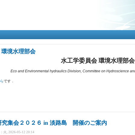
メ
イ
ン
コ
ン
テ
ン
ツ
に
 環境水理部会
移
水工学委員会 環境水理部会
動
Eco and Environmental hydraulics Division, Committee on Hydroscience an
ちら
です．
理部会 について
究集会２０２６ in 淡路島 開催のご案内
 2026-05-12 20:14