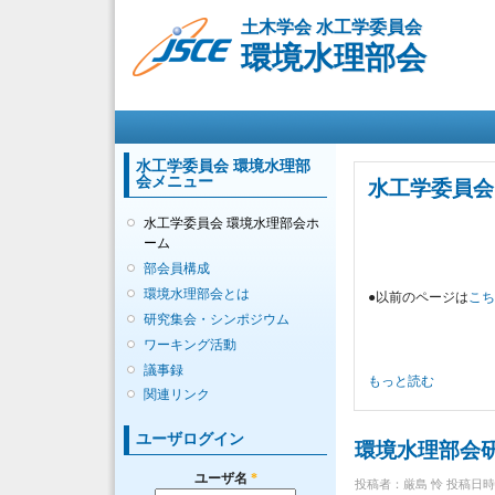
土木学会 水工学委員会
環境水理部会
メインメニュー
水工学委員会 環境水理部
会メニュー
水工学委員会
水工学委員会 環境水理部会ホ
ーム
部会員構成
環境水理部会とは
●以前のページは
こ
研究集会・シンポジウム
ワーキング活動
議事録
水工学委員会 環境水
もっと読む
関連リンク
ユーザログイン
環境水理部会研
ユーザ名
*
投稿者：
厳島 怜
投稿日時：火,