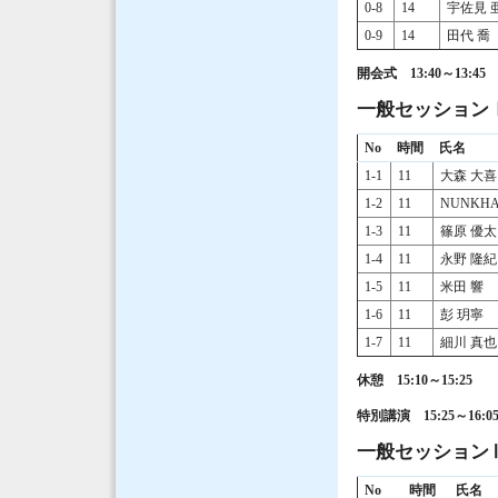
0-8
14
宇佐見 
0-9
14
田代 喬
開会式 13:40～13:45
一般セッションⅠ（
No
時間
氏名
1-1
11
大森 大喜
1-2
11
NUNKHA
1-3
11
篠原 優太
1-4
11
永野 隆紀
1-5
11
米田 響
1-6
11
彭 玥寧
1-7
11
細川 真也
休憩 15:10～15:25
特別講演 15:25～1
一般セッションⅡ（
No
時間
氏名