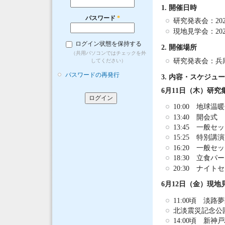
1. 開催日時
パスワード
*
研究発表会：202
現地見学会：202
ログイン状態を保持する
2. 開催場所
（共用パソコンではチェックを外
研究発表会：兵
してください）
パスワードの再発行
3. 内容・スケジュ
6月11日（木）研究
10:00 地球
13:40 開会式
13:45 一般セ
15:25 特別講演
16:20 一般セ
18:30 立食
20:30 ナイト
6月12日（金）現地
11:00頃 淡
北淡震災記念公
14:00頃 新神