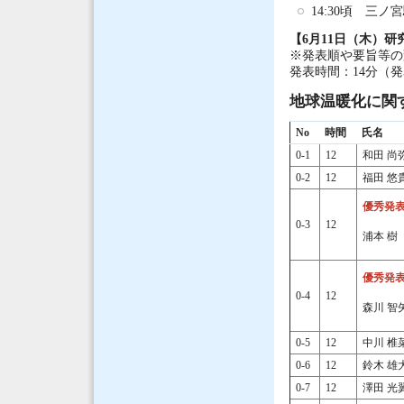
14:30頃 三ノ
【6月11日（木）研
※発表順や要旨等の
発表時間：14分（発
地球温暖化に関する
No
時間
氏名
0-1
12
和田 尚
0-2
12
福田 悠
優秀発
0-3
12
浦本 樹
優秀発
0-4
12
森川 智
0-5
12
中川 椎
0-6
12
鈴木 雄
0-7
12
澤田 光