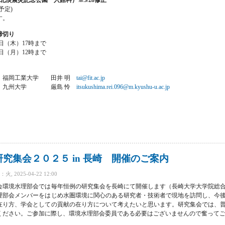
予定)
す。
締切り
日（木）17時まで
日（月）12時まで
）
 福岡工業大学 田井 明
tai@fit.ac.jp
事 九州大学 厳島 怜
itsukushima.rei.096@m.kyushu-u.ac.jp
０２６ in 淡路島 開催のご案内 について
究集会２０２５ in 長崎 開催のご案内
 2025-04-22 12:00
環境水理部会では毎年恒例の研究集会を
長崎にて開催します（長崎大学大学院総
理部会メンバーをはじめ水圏環境に関心のある研究者・技術者で現地を訪問し、今
在り方、学会としての貢献の在り方について考えたいと思います。研究集会では、
ください。ご参加に際し、環境水理部会委員である必要はございませんので奮って