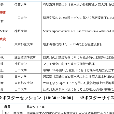
佑豪
佐賀大学
有明海湾奥部における水温の長期変化と流入河川の
表賞
山口大学
深層学習および物理モデルに基づく気候変動下にお
大智
Selline
神戸大学
Source Apportionment of Dissolved Ions in a Watershed 
表賞
東京都立大学
地形再現に向けたIB-LBMによる密度流解析
豪
夏帆
建設技術研究所
目黒川の水環境改善に向けた総合的な水質浄化対策
美理
神戸大学
マリモ保全に向けた健全度指標の提案
匠記
山口大学
環境DNAを用いた佐波川における堰が魚類に及ぼ
盛隆
日本大学
阿武隈川流域のダム貯水池における流入出土砂量の
彩音
東京都立大学
WRFおよびOpenFOAMを用いた複雑地形上の局地
拓身
山口大学
江の川浜原ダム下流における土砂還元が河床環境に
ポスターセッション（18:30～20:00）
※ポスターサイズ
所属
発表タイトル
九州工業大学
護岸を有する水路での河床変動実験と安定河道条件に基づく被