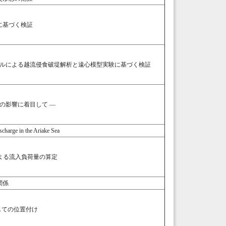
に基づく検証
デルによる越流侵食破堤解析と遠心模型実験に基づく検証
の影響に着目して ―
scharge in the Ariake Sea
よる流入負荷量の算定
関係
しての位置付け