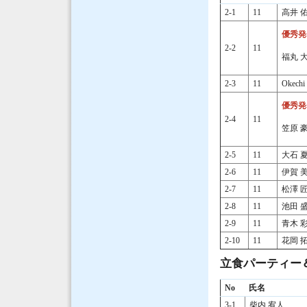
2-1
11
高井 
優秀発
2-2
11
福丸 
2-3
11
Okechi 
優秀発
2-4
11
笠原 
2-5
11
大石 
2-6
11
伊賀 
2-7
11
松澤 
2-8
11
池田 
2-9
11
青木 
2-10
11
花岡 
立食パーティー＆
No
氏名
3-1
柴内 宥人