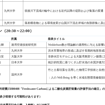
九州大学
筑後川下流域の輪中における近代以降の堤防および集落の変遷
九州大学
落差構造物による環境改変が山国川下流左岸域の魚類群集に及
20:30～22:00）
所属
発表タイトル
大輝
港湾空港技術研究所
Wedderburn数が理論解の適用性に与える影
怜
九州大学
洪水常襲地帯の形成に及ぼす長期的地形形成
政安
大阪大学
非静水圧モデルによる大阪湾奥部リン循環に
信
日本大学
統計的性質に基づくダム貯水池の水質評価方
竹と土着珪藻を活用した物理工学技術と自然
寧
温州大学
：人の Well-Being を導く水域生態環境修復技
科研費25H00408「Freshwater Carbonによる二酸化炭素貯留量の評価手法
より多少前後する可能性があります）
（北淡震災記念公園 入館料）※5/28修正