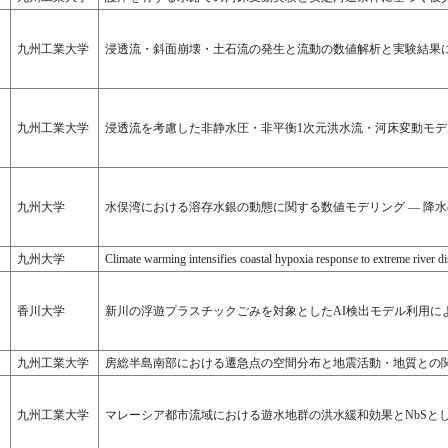
九州工業大学
浸透流・斜面崩壊・土石流の発生と流動の数値解析と実験結果
九州工業大学
浸透流を考慮した非静水圧・非平衡1次元洪水流・河床変動モ
九州大学
水俣湾における溶存水銀の動態に関する数値モデリング ― 降水
G
九州大学
Climate warming intensifies coastal hypoxia response to extreme river di
香川大学
新川の浮遊プラスチックごみを対象としたAI検出モデル利用に
九州工業大学
房総半島南部における遷急点の空間分布と地震活動・地質との
九州工業大学
マレーシア都市流域における遊水地群の洪水緩和効果とNbSと