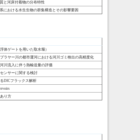
質と河床付着物の分布特性
系における水生生物の群集構造とその影響要因
（浮体ゲートを用いた取水堰）
オプラヤー川の都市運河における河川ゴミ検出の高精度化
・河川流入に伴う熱輸送量の評価
トセンサーに関する検討
るDICフラックス解析
ervoirs
のあり方