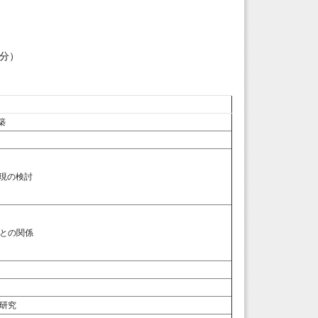
5分）
築
現の検討
との関係
研究