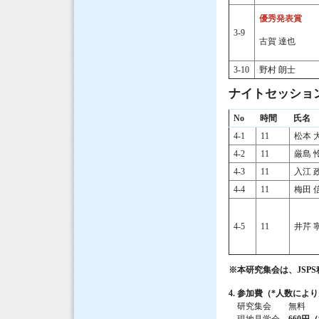
優秀発表賞
3-9
古賀 達也
3-10
野村 朗士
ナイトセッション（
No
時間
氏名
4-1
11
松本 
4-2
11
厳島 
4-3
11
入江 
4-4
11
梅田 
4-5
11
井芹 
※本研究集会は、JSPS
4. 参加費（*人数に
研究集会 無料
現地見学会
660円