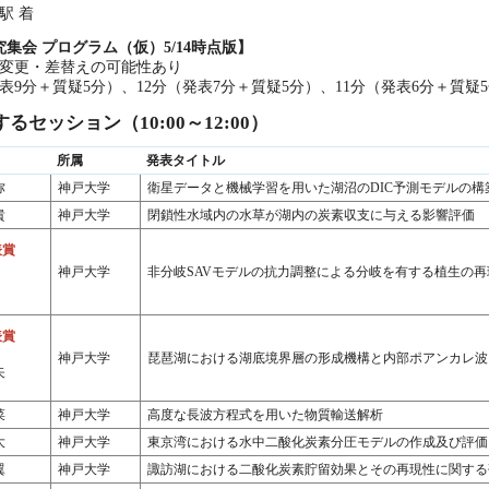
宮駅 着
究集会 プログラム（仮）5/14時点版】
変更・差替えの可能性あり
表9分＋質疑5分）、12分（発表7分＋質疑5分）、11分（発表6分＋質疑
セッション（10:00～12:00）
所属
発表タイトル
弥
神戸大学
衛星データと機械学習を用いた湖沼のDIC予測モデルの構
貴
神戸大学
閉鎖性水域内の水草が湖内の炭素収支に与える影響評価
表賞
神戸大学
非分岐SAVモデルの抗力調整による分岐を有する植生の再
表賞
神戸大学
琵琶湖における湖底境界層の形成機構と内部ポアンカレ波
矢
菜
神戸大学
高度な長波方程式を用いた物質輸送解析
大
神戸大学
東京湾における水中二酸化炭素分圧モデルの作成及び評価
翼
神戸大学
諏訪湖における二酸化炭素貯留効果とその再現性に関する