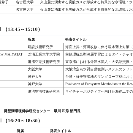
亜希子
名古屋大学
火山麓に湧出する炭酸ガスが形成する特異的な水環境：水
名古屋大学
火山麓に湧出する炭酸ガスが形成する特異的な水環境：水
13:45～15:10）
所属
発表タイトル
建設技術研究所
海面上昇・河川改修に伴う塩水遡上対策
W MAIYATAT
芝浦工業大学大学院
前処理統合型深層学習によるタイ・チャ
港湾空港技術研究所
東京湾における外洋水流入・大気熱交換
大阪大学
大阪湾定点水質自動観測システムのソフ
神戸大学
台湾・好美寮湿地のマングローブ林におけ
神戸大学
Evaluation of Ecosystem Metabolism in the Res
港湾空港技術研究所
ネイチャーポジティブへ向けた海岸工学
6:05 琵琶湖環境科学研究センター 早川 和秀 部門長
16:20～18:30）
所属
発表タイトル