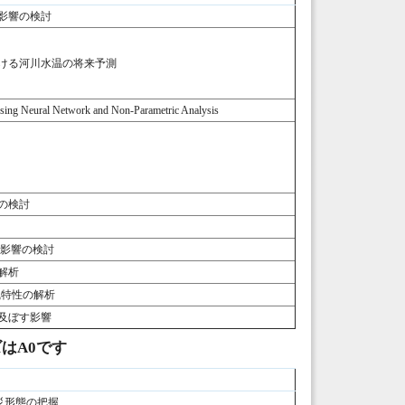
影響の検討
ける河川水温の将来予測
Using Neural Network and Non-Parametric Analysis
の検討
す影響の検討
解析
風特性の解析
及ぼす影響
はA0です
災形態の把握