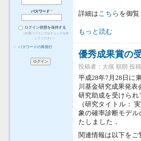
パスワード
*
詳細は
こちら
を御覧
ログイン状態を保持する
応用生態工学会広島・土木学会水工
もっと読む
（共用パソコンではチェックを外
してください）
パスワードの再発行
優秀成果賞の受
投稿者：
大槻 順朗
投稿日
平成28年7月28日
川基金研究成果発表
研究助成を受けられ
（研究タイトル： 
象の確率診断モデ
たしました．
関連情報は以下をご