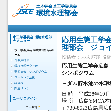
メ
土木学会 水工学委員会
イ
環境水理部会
ン
コ
ン
メインメニュー
テ
ン
ツ
水工学委員会 環境水理部
応用生態工学
会メニュー
に
理部会 ジョ
移
水工学委員会 環境水理部会ホ
動
ーム
投稿者：
大槻 順朗
投稿日
部会員構成
応用生態工学会広島
環境水理部会とは
研究集会・シンポジウム
シンポジウム
ワーキング活動
～ダム貯水池の水環
議事録
関連リンク
日 時：平成28年10月1
ユーザログイン
場 所：広島YMCA
〒730-8523広島県
ユーザ名
*