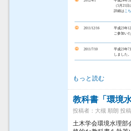
2012/4/1
平成24年
（5月21
詳細は
こ
2011/12/16
平成23年1
ご参加い
2011/7/10
平成23年
しました
お知らせ について
もっと読む
教科書「環境
投稿者：
大槻 順朗
投稿日
土木学会環境水理部