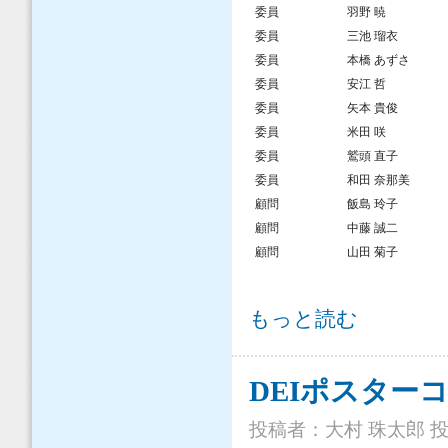
委員
羽野 暁
委員
三池 瑠衣
委員
本橋 あずさ
委員
安江 哲
委員
矢本 貴俊
委員
米田 咲
委員
鷲頭 直子
委員
和田 奈那美
顧問
飯島 玲子
顧問
中藤 誠二
顧問
山田 菊子
委員名簿（2025.06.01-2026.05.31）
もっと読む
DEIポスター
投稿者：
大村 珠太郎
投稿