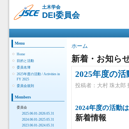
メ
土木学会
イ
DEI委員会
ン
コ
ン
メインメニュー
テ
ン
ツ
Menu
現在地
ホーム
に
移
Home
新着・お知ら
動
目的と活動
委員名簿
2025年度の活動 / 
2025年度の活動 / Activities in
FY 2025
投稿者：
大村 珠太郎
委員会規則
Members
2024年度の活動
委員会
2025.06.01-2026.05.31
新着情報
2024.06.01-2025.05.31
2023.06.01-2024.05.31