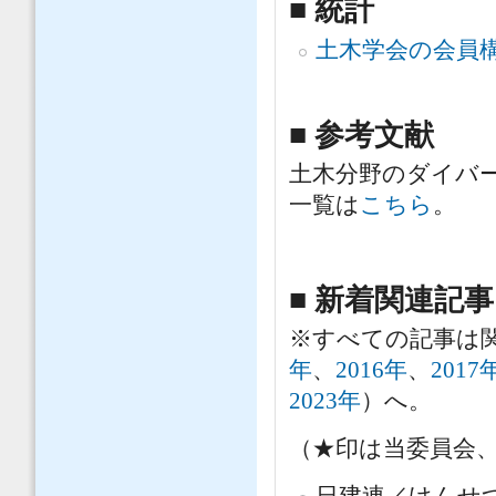
■ 統計
土木学会の会員
■ 参考文献
土木分野のダイバ
一覧は
こちら
。
■ 新着関連記事
※すべての記事は
年
、
2016年
、
2017
2023年
）へ。
（★印は当委員会
日建連／けんせつ