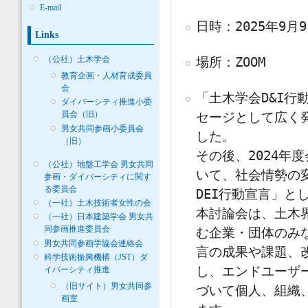
E-mail
日時：2025年9月9
Links
場所：ZOOM
（公社）土木学会
教育企画・人材育成委員
会
「土木学会D&I行
ダイバーシティ推進小委
セージとして広く
員会（旧）
男女共同参画小委員会
した。
（旧）
その後、2024年
（公社）地盤工学会 男女共同
いて、社会情勢の
参画・ダイバーシティに関す
る委員会
DEI行動宣言」と
（一社）土木技術者女性の会
本討論会は、土木
（一社）日本建築学会 男女共
同参画推進委員会
む企業・団体のみな
男女共同参画学協会連絡会
言の成果や課題、
科学技術振興機構（JST）ダ
し、エンドユーザ
イバーシティ推進
（旧サイト）男女共同参
づいて個人、組織
画室