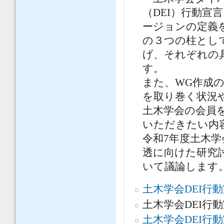
（DEI）行動
ージョンの定義
の３つの柱として
げ、それぞれの
す。
また、WG作成
を取り巻く状況
土木学会の会員
いただきたい内
令和7年度土木学
透に向けた研究
いて議論します
土木学会DEI行
土木学会DEI行動
土木学会DEI行