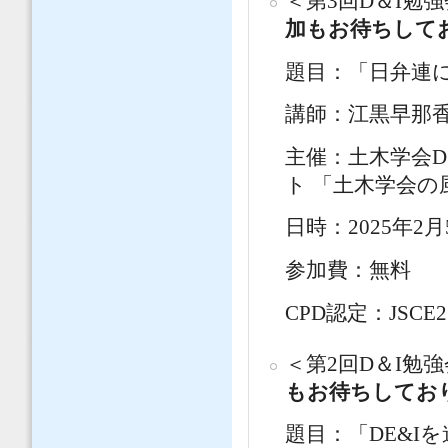
＜第3回D＆I
加もお待ちして
題目：「日弁連
講師：江黒早那
主催：土木学会D
ト 「土木学会
日時：2025年2月
参加費：無料
CPD認定：JSCE2
＜第2回D＆I勉
もお待ちしてお
題目：「DE&I