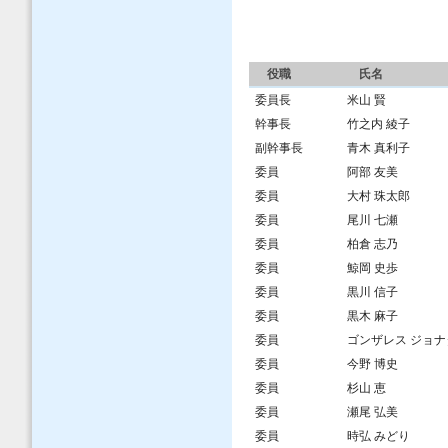
役職
氏名
委員長
米山 賢
幹事長
竹之内 綾子
副幹事長
青木 真利子
委員
阿部 友美
委員
大村 珠太郎
委員
尾川 七瀬
委員
柏倉 志乃
委員
鯨岡 史歩
委員
黒川 信子
委員
黒木 麻子
委員
ゴンザレス ジョナ
委員
今野 博史
委員
杉山 恵
委員
瀬尾 弘美
委員
時弘 みどり