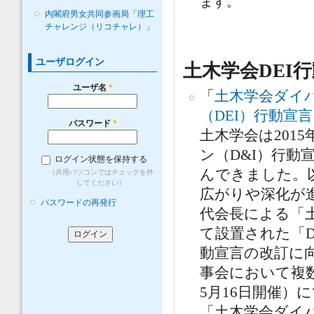
ます。
内閣府男女共同参画局「理工
チャレンジ（リコチャレ）」
ユーザログイン
土木学会DEI
ユーザ名
*
「
土木学会ダイ
（DEI）行動宣言
パスワード
*
土木学会は201
ン（D&I）行動
ログイン状態を保持する
んできました。以
（共用パソコンではチェックを外
してください）
広がりや深化が進
パスワードの再発行
代会長による「
て設置された「D
動宣言の改訂に
事会において複数
5月16日開催）
「土木学会ダイ