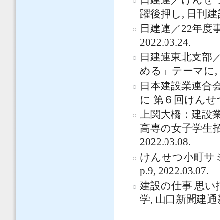
躍後押し, 日刊建設工業
日建連／22年度事
2022.03.24.
日建連東北支部
める」テーマに, 日刊
日本建設業連合
に 第６回けんせつ小
上関大橋：建設
高専の女子学生招待
2022.03.08.
けんせつ小町サミ
p.9, 2022.03.07.
建設の仕事 思い
学, 山口新聞建通新聞