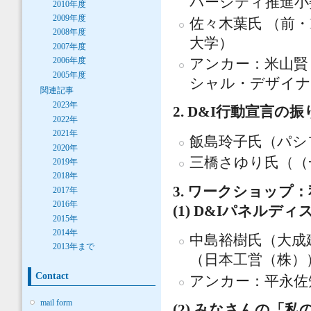
バーシティ推進小
2010年度
2009年度
佐々木葉氏 （前・
2008年度
大学）
2007年度
2006年度
アンカー：米山賢
2005年度
シャル・デザイナ
関連記事
2023年
2. D&I行動宣言の
2022年
2021年
飯島玲子氏（パシ
2020年
三橋さゆり氏（（一
2019年
2018年
3. ワークショップ
2017年
2016年
(1) D&Iパネルデ
2015年
2014年
中島裕樹氏（大成建設
2013年まで
（日本工営（株）
Contact
アンカー：平永佐
mail form
(2) みなさんの「