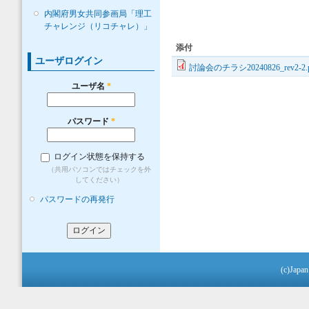
内閣府男女共同参画局「理工
チャレンジ（リコチャレ）」
添付
ユーザログイン
討論会のチラシ20240826_rev2-2.p
ユーザ名
*
パスワード
*
ログイン状態を保持する
（共用パソコンではチェックを外
してください）
パスワードの再発行
(c)Japan