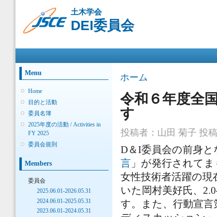
メ
土木学会
イ
DEI委員会
ン
コ
ン
メインメニュー
テ
ン
ツ
Menu
現在地
ホーム
に
移
Home
令和６年度全
動
目的と活動
す
委員名簿
2025年度の活動 / Activities in
投稿者：
山田 菊子
投稿日
FY 2025
委員会規則
D＆I委員会の前身と
言
」が発行されてま
Members
女性技術者活躍の現
委員会
いた岡村美好氏、2
2025.06.01-2026.05.31
2024.06.01-2025.05.31
す。また、行動宣言
2023.06.01-2024.05.31