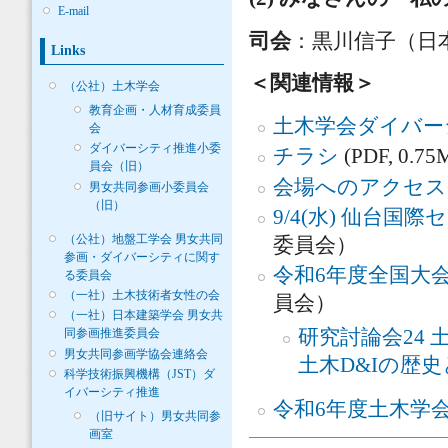
E-mail
司会
：黒川信子（日
Links
＜関連情報＞
（公社）土木学会
教育企画・人材育成委員
土木学会ダイバー
会
ダイバーシティ推進小委
チラシ
(PDF, 0.75
員会（旧）
会場へのアクセス
男女共同参画小委員会
（旧）
9/4(水) 仙台国
（公社）地盤工学会 男女共同
委員会）
参画・ダイバーシティに関す
令和6年度全国大
る委員会
（一社）土木技術者女性の会
員会）
（一社）日本建築学会 男女共
同参画推進委員会
研究討論会24 
男女共同参画学協会連絡会
土木D&Iの歴
科学技術振興機構（JST）ダ
イバーシティ推進
令和6年度土木学
（旧サイト）男女共同参
画室