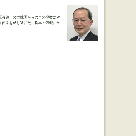
軍占領下の敗戦国からのこの提案に対し
う偉業を成し遂げた。松本の気概に学