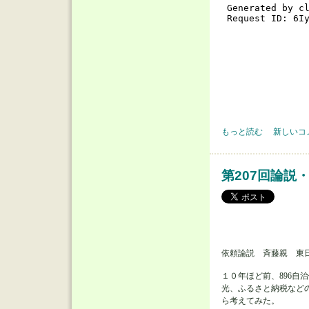
第209回論説・オピニオ
もっと読む
新しいコ
第207回論説
依頼論説 斉藤親 東
１０年ほど前、896
光、ふるさと納税など
ら考えてみた。