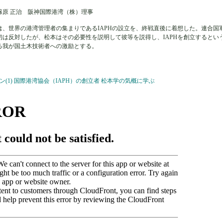
篠原 正治 阪神国際港湾（株）理事
は、世界の港湾管理者の集まりであるIAPHの設立を、終戦直後に着想した。連合国
初は反対したが、松本はその必要性を説明して彼等を説得し、IAPHを創立するとい
る我が国土木技術者への激励とする。
ン(1) 国際港湾協会（IAPH）の創立者 松本学の気概に学ぶ