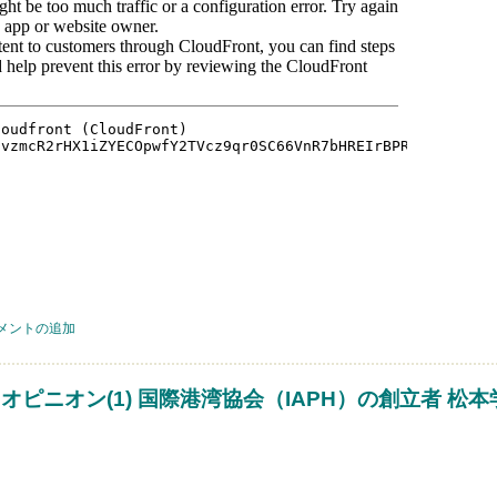
オン(1) ライフスタイル創造に繋がる土木デザインへ について
メントの追加
・オピニオン(1) 国際港湾協会（IAPH）の創立者 松