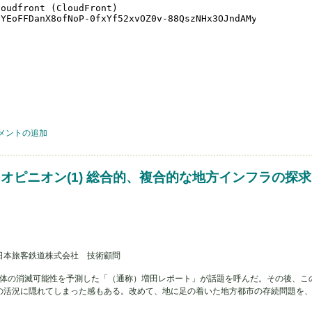
ン(1) 国際港湾協会（IAPH）の創立者 松本学の気概に学ぶ について
メントの追加
・オピニオン(1) 総合的、複合的な地方インフラの探求
日本旅客鉄道株式会社 技術顧問
自治体の消滅可能性を予測した「（通称）増田レポート」が話題を呼んだ。その後、こ
の活況に隠れてしまった感もある。改めて、地に足の着いた地方都市の存続問題を