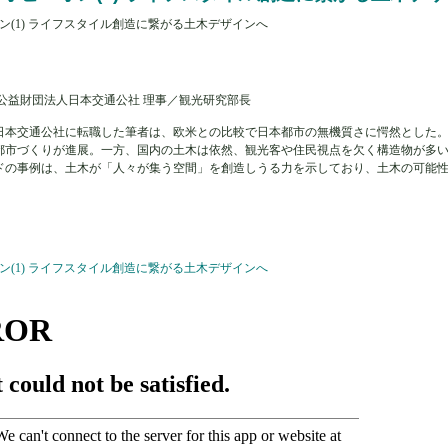
オン(1) ライフスタイル創造に繋がる土木デザインへ
公益財団法人日本交通公社 理事／観光研究部長
法人日本交通公社に転職した筆者は、欧米との比較で日本都市の無機質さに愕然とした
都市づくりが進展。一方、国内の土木は依然、観光客や住民視点を欠く構造物が多
ドの事例は、土木が「人々が集う空間」を創造しうる力を示しており、土木の可能
オン(1) ライフスタイル創造に繋がる土木デザインへ