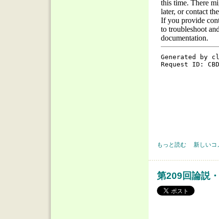
第211回論説・オピニ
もっと読む
新しいコ
第209回論説