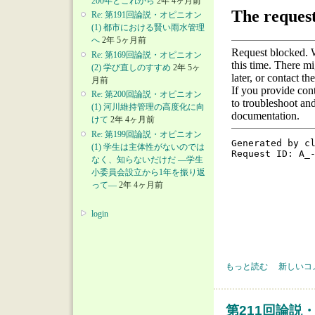
200年とこれから
2年 4ヶ月前
Re: 第191回論説・オピニオン
(1) 都市における賢い雨水管理
へ
2年 5ヶ月前
Re: 第169回論説・オピニオン
(2) 学び直しのすすめ
2年 5ヶ
月前
Re: 第200回論説・オピニオン
(1) 河川維持管理の高度化に向
けて
2年 4ヶ月前
Re: 第199回論説・オピニオン
(1) 学生は主体性がないのでは
なく、知らないだけだ ―学生
小委員会設立から1年を振り返
って―
2年 4ヶ月前
login
第213回論説・オピニオ
もっと読む
新しいコ
第211回論説