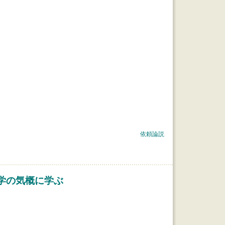
依頼論説
本学の気概に学ぶ