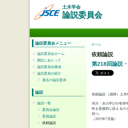
土木学会
論説委員会
メインメニュー
論説委員会メニュー
現在地
ホーム
依頼論説
論説委員会ホーム
開設にあたって
第218回論説
論説委員会構成
論説委員の紹介
過去の論説委員
論説
依頼論説 （国研）土
論説一覧
河川・水の学びが初等
性を直接的に訴えるの
委員会論説
持つ。
委員論説
（2025年7月版）
依頼論説