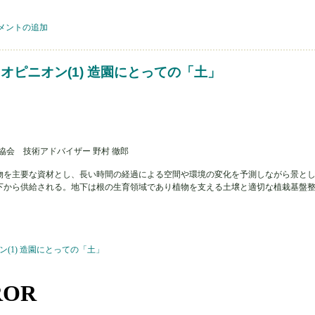
オン(1) 河川・水の学びはインフラの自分事化への自然な呼び水になる について
メントの追加
・オピニオン(1) 造園にとっての「土」
協会 技術アドバイザー 野村 徹郎
物を主要な資材とし、長い時間の経過による空間や環境の変化を予測しながら景と
下から供給される。地下は根の生育領域であり植物を支える土壌と適切な植栽基盤
ン(1) 造園にとっての「土」