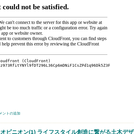
ン(1) 造園にとっての「土」 について
メントの追加
・オピニオン(1) ライフスタイル創造に繋がる土木デ