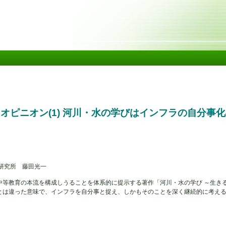
メ
イ
ン
コ
ン
テ
ン
ツ
に
移
動
・オピニオン(1) 河川・水の学びはインフラの自分事
木研究所 藤田光一
中等教育の本流を構成しうることを体系的に提示する著作「河川・水の学び ～生き
とは違った意味で、インフラを自分事と捉え、しかもそのことを深く継続的に考え