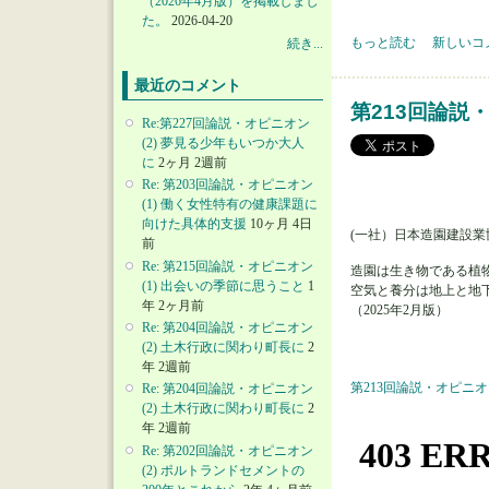
（2026年4月版）を掲載しまし
た。
2026-04-20
第218回論説・オピニ
もっと読む
新しいコ
続き...
最近のコメント
第213回論説
Re:第227回論説・オピニオン
(2) 夢見る少年もいつか大人
に
2ヶ月 2週前
Re: 第203回論説・オピニオン
(1) 働く女性特有の健康課題に
向けた具体的支援
10ヶ月 4日
(一社）日本造園建設業
前
Re: 第215回論説・オピニオン
造園は生き物である植
(1) 出会いの季節に思うこと
1
空気と養分は地上と地
年 2ヶ月前
（2025年2月版）
Re: 第204回論説・オピニオン
(2) 土木行政に関わり町長に
2
年 2週前
第213回論説・オピニオ
Re: 第204回論説・オピニオン
(2) 土木行政に関わり町長に
2
年 2週前
Re: 第202回論説・オピニオン
(2) ポルトランドセメントの