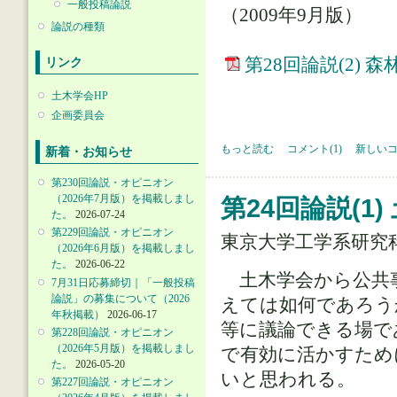
一般投稿論説
（2009年9月版）
論説の種類
リンク
第28回論説(2)
土木学会HP
企画委員会
第28回論説(2) 森林の現状をどう見
もっと読む
コメント(1)
新しい
新着・お知らせ
第230回論説・オピニオン
（2026年7月版）を掲載しまし
第24回論説(
た。
2026-07-24
第229回論説・オピニオン
東京大学工学系研究
（2026年6月版）を掲載しまし
た。
2026-06-22
土木学会から公共
7月31日応募締切｜「一般投稿
論説」の募集について（2026
えては如何であろう
年秋掲載）
2026-06-17
等に議論できる場で
第228回論説・オピニオン
（2026年5月版）を掲載しまし
で有効に活かすため
た。
2026-05-20
いと思われる。
第227回論説・オピニオン