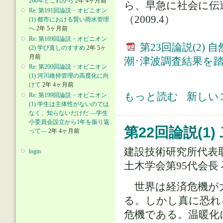
200年とこれから
2年 4ヶ月前
ら、早急に社会に伝
Re: 第191回論説・オピニオン
（2009.4）
(1) 都市における賢い雨水管理
へ
2年 5ヶ月前
Re: 第169回論説・オピニオン
第23回論説(2
(2) 学び直しのすすめ
2年 5ヶ
月前
潮･津波調査結果を
Re: 第200回論説・オピニオン
(1) 河川維持管理の高度化に向
けて
2年 4ヶ月前
第23回論説(2) 自然災害への対策
もっと読む
新しい
Re: 第199回論説・オピニオン
(1) 学生は主体性がないのでは
なく、知らないだけだ ―学生
小委員会設立から1年を振り返
第22回論説(
って―
2年 4ヶ月前
建設技術研究所代表
login
土木学会第95代会長
世界は経済危機が
る。しかし真に恐れ
危機である。温暖化