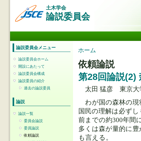
メ
土木学会
イ
論説委員会
ン
コ
ン
メインメニュー
テ
ン
ツ
論説委員会メニュー
現在地
ホーム
に
移
論説委員会ホーム
依頼論説
動
開設にあたって
論説委員会構成
第28回論説(2
論説委員の紹介
太田 猛彦 東京大
過去の論説委員
わが国の森林の現
論説
国民の理解は必ずし
論説一覧
前までの約300年
委員会論説
多くは森が量的に豊
委員論説
依頼論説
も言える。