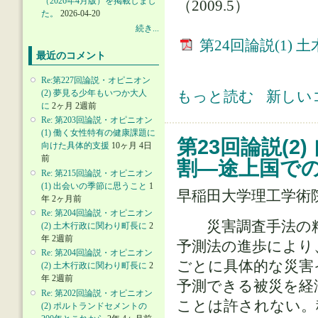
（2026年4月版）を掲載しまし
（2009.5）
た。
2026-04-20
続き...
第24回論説(1)
最近のコメント
Re:第227回論説・オピニオン
第24回論説(1) 土木学会から契約約
(2) 夢見る少年もいつか大人
もっと読む
新しい
に
2ヶ月 2週前
Re: 第203回論説・オピニオン
(1) 働く女性特有の健康課題に
第23回論説(
向けた具体的支援
10ヶ月 4日
前
割―途上国で
Re: 第215回論説・オピニオン
(1) 出会いの季節に思うこと
1
早稲田大学理工学術
年 2ヶ月前
Re: 第204回論説・オピニオン
災害調査手法の精
(2) 土木行政に関わり町長に
2
年 2週前
予測法の進歩により
Re: 第204回論説・オピニオン
ごとに具体的な災害
(2) 土木行政に関わり町長に
2
年 2週前
予測できる被災を経
Re: 第202回論説・オピニオン
ことは許されない。
(2) ポルトランドセメントの