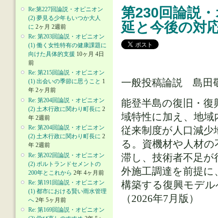
第230回論説
Re:第227回論説・オピニオン
(2) 夢見る少年もいつか大人
延と今後の対
に
2ヶ月 2週前
Re: 第203回論説・オピニオン
(1) 働く女性特有の健康課題に
向けた具体的支援
10ヶ月 4日
前
Re: 第215回論説・オピニオン
一般投稿論説 島田
(1) 出会いの季節に思うこと
1
年 2ヶ月前
Re: 第204回論説・オピニオン
能登半島の復旧・復
(2) 土木行政に関わり町長に
2
域特性に加え、地域
年 2週前
Re: 第204回論説・オピニオン
従来制度が人口減少
(2) 土木行政に関わり町長に
2
る。資機材や人材の
年 2週前
Re: 第202回論説・オピニオン
滞し、技術者不足が
(2) ポルトランドセメントの
外施工調達を前提に
200年とこれから
2年 4ヶ月前
Re: 第191回論説・オピニオン
構築する復興モデル
(1) 都市における賢い雨水管理
（2026年7月版）
へ
2年 5ヶ月前
Re: 第169回論説・オピニオン