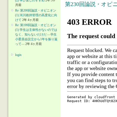
(2) 学び直しのすすめ
2年 5ヶ
第230回論説・オピ
月前
Re: 第200回論説・オピニオン
(1) 河川維持管理の高度化に向
けて
2年 4ヶ月前
Re: 第199回論説・オピニオン
(1) 学生は主体性がないのでは
なく、知らないだけだ ―学生
小委員会設立から1年を振り返
って―
2年 4ヶ月前
login