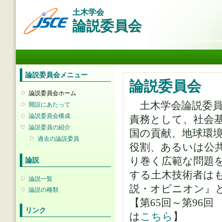
メ
土木学会
イ
論説委員会
ン
コ
ン
メインメニュー
テ
ン
ツ
論説委員会メニュー
に
論説委員会
移
論説委員会ホーム
動
土木学会論説委員
開設にあたって
論説委員会構成
責務として、社会
論説委員の紹介
国の貢献、地球環
過去の論説委員
役割、あるいは公
り巻く広範な問題
論説
する土木技術者は
論説一覧
説・オピニオン』
論説の種類
【第65回～第96
リンク
は
こちら
】