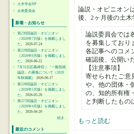
土木学会HP
論説・オピニオン
企画委員会
後、2ヶ月後の土
新着・お知らせ
論説委員会では
第230回論説・オピニオン
（2026年7月版）を掲載しまし
を募集しており
た。
2026-07-24
各記事へのコメ
第229回論説・オピニオン
（2026年6月版）を掲載しまし
確認後、公開い
た。
2026-06-22
【注意事項】
7月31日応募締切｜「一般投稿
論説」の募集について（2026
寄せられたご意
年秋掲載）
2026-06-17
や、他の団体・
第228回論説・オピニオン
（2026年5月版）を掲載しまし
の、知的所有権
た。
2026-05-20
と判断したもの
第227回論説・オピニオン
（2026年4月版）を掲載しまし
た。
2026-04-20
続き...
論説委員会 について
もっと読む
最近のコメント