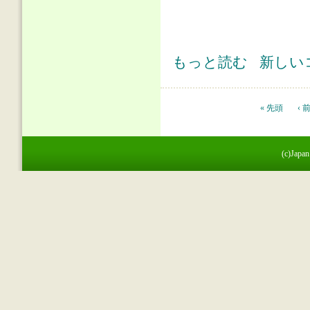
第221回論説・オピニオン(2) 現
もっと読む
新しい
ページ
« 先頭
‹ 
(c)Japan