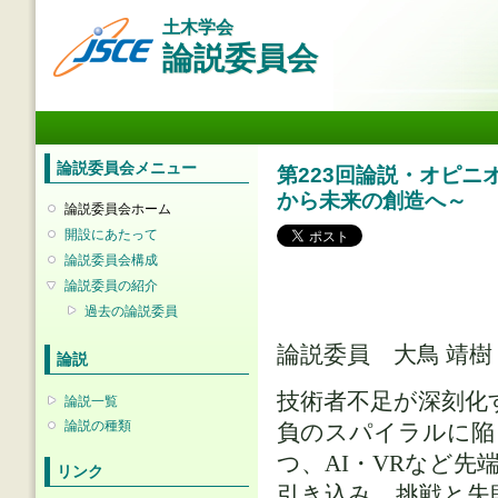
メ
土木学会
イ
論説委員会
ン
コ
ン
メインメニュー
テ
ン
ツ
論説委員会メニュー
第223回論説・オピニ
に
から未来の創造へ～
移
論説委員会ホーム
動
開設にあたって
論説委員会構成
論説委員の紹介
過去の論説委員
論説委員 大鳥 靖
論説
技術者不足が深刻化
論説一覧
論説の種類
負のスパイラルに陥
つ、AI・VRなど
リンク
引き込み、挑戦と失