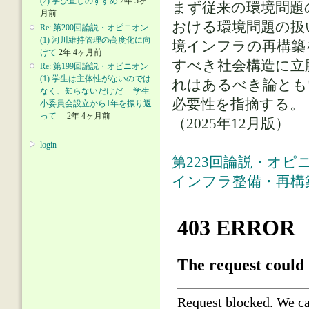
(2) 学び直しのすすめ
2年 5ヶ
まず従来の環境問題
月前
おける環境問題の扱
Re: 第200回論説・オピニオン
(1) 河川維持管理の高度化に向
境インフラの再構築
けて
2年 4ヶ月前
すべき社会構造に立
Re: 第199回論説・オピニオン
(1) 学生は主体性がないのでは
れはあるべき論とも
なく、知らないだけだ ―学生
必要性を指摘する。
小委員会設立から1年を振り返
って―
2年 4ヶ月前
（2025年12月版）
login
第223回論説・オピ
インフラ整備・再構