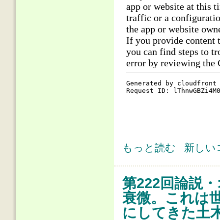
第223回論説・オピニオン(1) 人
もっと読む
新しい
第222回論説
衰微。これは
にしてきた土