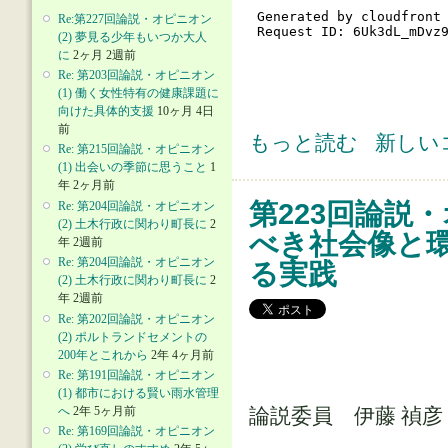
Re:第227回論説・オピニオン
(2) 夢見る少年もいつか大人
に
2ヶ月 2週前
Re: 第203回論説・オピニオン
(1) 働く女性特有の健康課題に
向けた具体的支援
10ヶ月 4日
前
第223回論説・オピニオン(2) 先
もっと読む
新しい
Re: 第215回論説・オピニオン
(1) 出会いの季節に思うこと
1
年 2ヶ月前
第223回論説
Re: 第204回論説・オピニオン
(2) 土木行政に関わり町長に
2
べき社会像と
年 2週前
Re: 第204回論説・オピニオン
る実践
(2) 土木行政に関わり町長に
2
年 2週前
Re: 第202回論説・オピニオン
(2) ポルトランドセメントの
200年とこれから
2年 4ヶ月前
Re: 第191回論説・オピニオン
(1) 都市における賢い雨水管理
へ
2年 5ヶ月前
論説委員 伊藤 禎
Re: 第169回論説・オピニオン