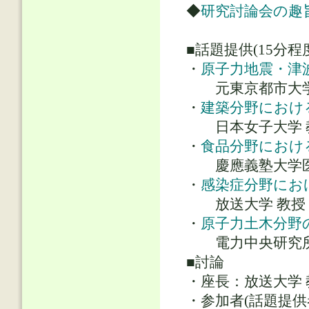
◆
研究討論会の趣
■話題提供(15分程度
・
原子力地震・津
元東京都市大学 
・
建築分野におけ
日本女子大学 教
・
食品分野におけ
慶應義塾大学医学
・
感染症分野にお
放送大学 教授 
・
原子力土木分野
電力中央研究所 
■討論
・座長：放送大学 
・参加者(話題提供者