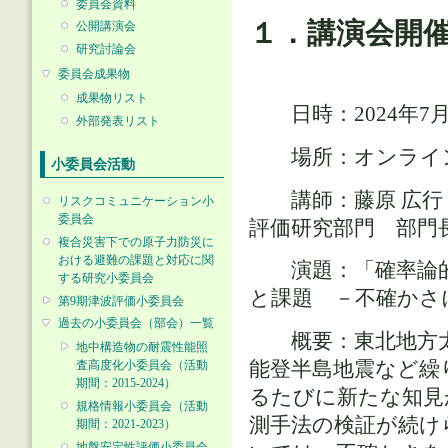
委員会資料
１．講演会開
公開講演会
研究討論会
委員会成果物
成果物リスト
日時：2024年7月8日
外部発表リスト
場所：オンライン開
小委員会活動
講師：藤原 広行 
リスクコミュニケーション小
委員会
評価研究部門 部門
複合災害下での原子力防災に
おける避難の課題と対応に関
演題：「確率論的
する研究小委員会
と課題 －不確かさ
第9期津波評価小委員会
過去の小委員会（部会）一覧
概要：東北地方太
地中構造物の耐震性能照
能登半島地震など繰
査高度化小委員会（活動
期間：2015-2024）
るたびに新たな知見
規格情報小委員会（活動
測手法の検証が続け
期間：2021-2023）
地盤安定性評価小委員会