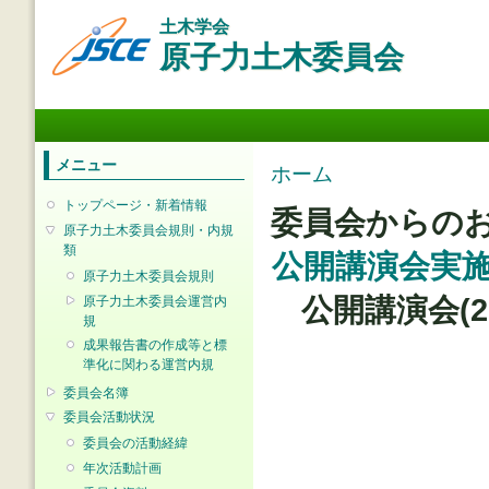
メ
土木学会
イ
原子力土木委員会
ン
コ
ン
メインメニュー
テ
ン
ツ
メニュー
現在地
ホーム
に
移
トップページ・新着情報
委員会からの
動
原子力土木委員会規則・内規
類
公開講演会実施報告
原子力土木委員会規則
公開講演会(
原子力土木委員会運営内
規
成果報告書の作成等と標
準化に関わる運営内規
委員会名簿
委員会活動状況
委員会の活動経緯
年次活動計画