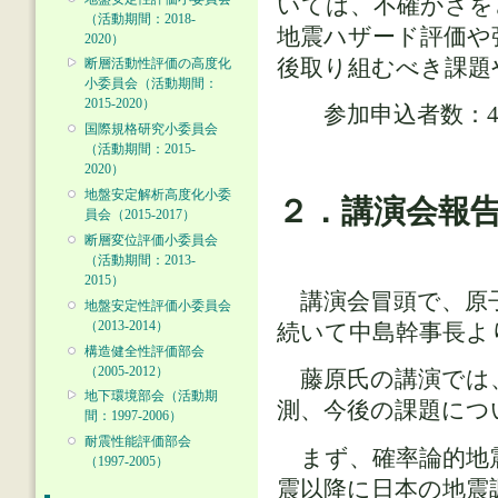
いては、不確かさを
（活動期間：2018-
地震ハザード評価や
2020）
後取り組むべき課題
断層活動性評価の高度化
小委員会（活動期間：
2015-2020）
参加申込者数：44
国際規格研究小委員会
（活動期間：2015-
2020）
地盤安定解析高度化小委
２．講演会報
員会（2015-2017）
断層変位評価小委員会
（活動期間：2013-
2015）
講演会冒頭で、原子
地盤安定性評価小委員会
（2013-2014）
続いて中島幹事長よ
構造健全性評価部会
（2005-2012）
藤原氏の講演では、
地下環境部会（活動期
測、今後の課題につ
間：1997-2006）
耐震性能評価部会
まず、確率論的地震
（1997-2005）
震以降に日本の地震