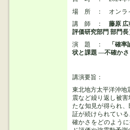
場 所 ： オンライ
講 師 ：
藤原 
評価研究部門 部門長
演 題 ：
「確率
状と課題 ―不確か
講演要旨：
東北地方太平洋沖地
震など繰り返し被害
たな知見が得られ、
証が続けられている
確かさをどのように