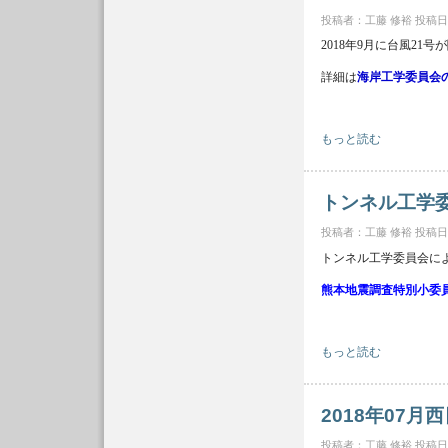
投稿者：
工藤 修裕
投稿日時：
2018年9月に台風2
詳細は
海岸工学委員会
2018年9月台風21号
もっと読む
トンネル工学
投稿者：
工藤 修裕
投稿日時：
トンネル工学委員会に
熊本地震調査特別小委
トンネル工学委員会 
もっと読む
2018年07
投稿者：
工藤 修裕
投稿日時：