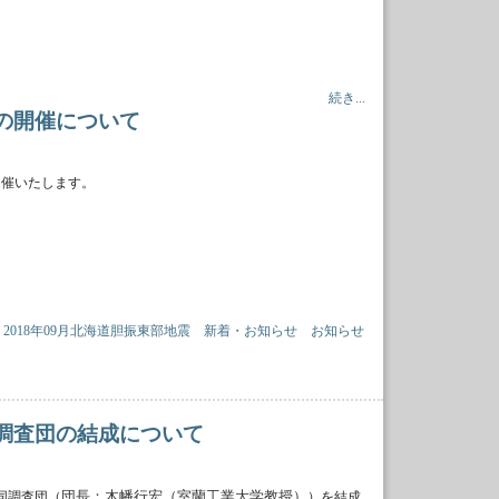
続き...
会の開催について
開催いたします。
2018年09月北海道胆振東部地震
新着・お知らせ
お知らせ
同調査団の結成について
団長：木幡行宏（室蘭工業大学教授）
同調査団（
）を結成