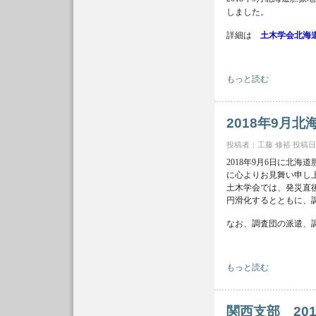
しました。
詳細は
土木学会北海
土木学会北海道支部 2
もっと読む
2018年9月
投稿者：
工藤 修裕
投稿日時：
2018年9月6日に北
に心よりお見舞い申し
土木学会では、発災直
円滑化するとともに、
なお、調査団の派遣、
2018年9月北海道胆
もっと読む
関西支部 20