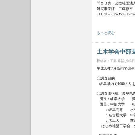
問合せ先：公益社団法人
研究事業課 工藤修裕
TEL :03-3355-3559/ E-mai
2018年07月西日本豪
もっと読む
土木学会中部
投稿者：
工藤 修裕
投稿日時：
平成30年7月豪雨で
〇調査目的
岐阜県内で1000ミ
〇調査団構成（岐阜県
団長：岐阜大学 沢
団員：中部大学 杉
：岐阜高専 水野和
：名古屋大学 中野
：名工大 前田健
はじめ地盤工学会・土