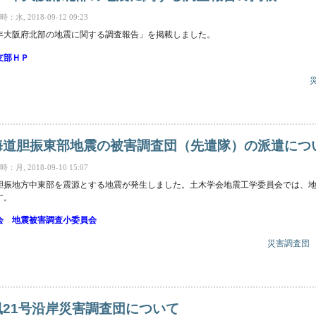
水, 2018-09-12 09:23
8年大阪府北部の地震に関する調査報告」を掲載しました。
支部ＨＰ
阪府北部の地震に関する調査報告の掲載 について
北海道胆振東部地震の被害調査団（先遣隊）の派遣につ
月, 2018-09-10 15:07
海道胆振地方中東部を震源とする地震が発生しました。土木学会地震工学委員会では
す。
会 地震被害調査小委員会
災害調査団
振東部地震の被害調査団（先遣隊）の派遣について について
台風21号沿岸災害調査団について