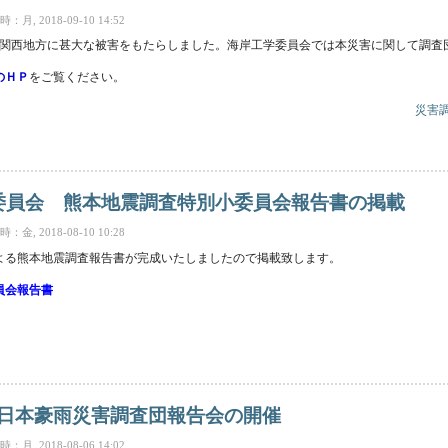
月, 2018-09-10 14:52
1号が関西地方に甚大な被害をもたらしました。海岸工学委員会では本災害に関して調
のＨＰ
をご覧ください。
災害
沿岸災害調査団について について
委員会 熊本地震調査特別小委員会報告書の掲載
金, 2018-08-10 10:28
よる熊本地震調査報告書が完成いたしましたので掲載致します。
員会報告書
熊本地震調査特別小委員会報告書の掲載 について
月西日本豪雨災害調査団報告会の開催
月, 2018-08-06 14:02