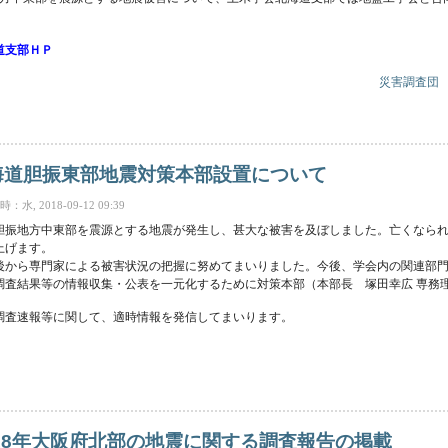
道支部ＨＰ
災害調査団
018年9月北海道胆振東部地震災害緊急合同調査団の結成について について
北海道胆振東部地震対策本部設置について
水, 2018-09-12 09:39
海道胆振地方中東部を震源とする地震が発生し、甚大な被害を及ぼしました。亡くな
上げます。
後から専門家による被害状況の把握に努めてまいりました。今後、学会内の関連部
調査結果等の情報収集・公表を一元化するために対策本部（本部長 塚田幸広 専務
調査速報等に関して、適時情報を発信してまいります。
振東部地震対策本部設置について について
18年大阪府北部の地震に関する調査報告の掲載