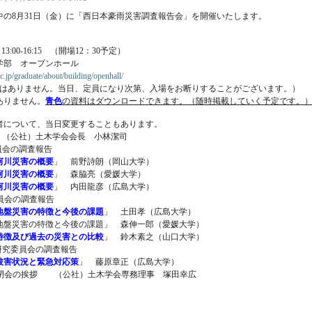
中の8月31日（金）に「西日本豪雨災害調査報告会」を開催いたします。
:00-16:15 （開場12：30予定）
学部 オープンホール
.jp/graduate/about/building/openhall/
受付はありません。当日、定員になり次第、入場をお断りすることがございます。）
りません。
青色
の資料はダウンロードできます。（随時掲載していく予定です。
者について、当日変更することもあります。
挨拶 （公社）土木学会会長 小林潔司
学委員会の調査報告
河川災害の概要
」 前野詩朗（岡山大学）
河川災害の概要
」 森脇亮（愛媛大学）
河川災害の概要
」 内田龍彦（広島大学）
工学委員会の調査報告
地盤災害の特徴と今後の課題
」 土田孝（広島大学）
盤災害の特徴と今後の課題」 森伸一郎（愛媛大学）
特徴及び過去の災害との比較
」 鈴木素之（山口大学）
計画学研究委員会の調査報告
被害状況と緊急対応策
」 藤原章正（広島大学）
総括及び閉会の挨拶 （公社）土木学会専務理事 塚田幸広