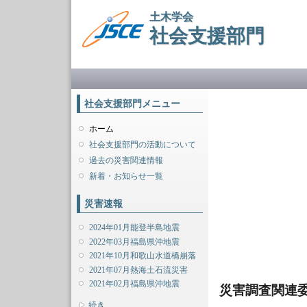
土木学会
社会支援部門
メインメニュー
社会支援部門メニュー
ホーム
社会支援部門の活動について
過去の災害関連情報
新着・お知らせ一覧
災害速報
2024年01月能登半島地震
2022年03月福島県沖地震
2021年10月和歌山水道橋崩落
2021年07月熱海土石流災害
2021年02月福島県沖地震
災害調査関連委
表示
続き...