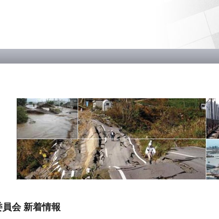
メ
イ
ン
コ
ン
テ
ン
ツ
に
移
動
員会 新着情報