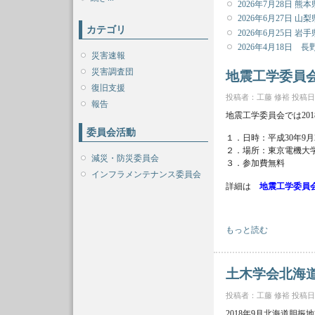
2026年7月28日 
2026年6月27日
カテゴリ
2026年6月25日 
2026年4月18日 
災害速報
災害調査団
地震工学委員会
復旧支援
投稿者：
工藤 修裕
投稿日時：
報告
地震工学委員会では20
委員会活動
１．日時：平成30年9月
２．場所：東京電機大学
減災・防災委員会
３．参加費無料
インフラメンテナンス委員会
詳細は
地震工学委員
地震工学委員会 201
もっと読む
土木学会北海道
投稿者：
工藤 修裕
投稿日時：
2018年9月北海道胆