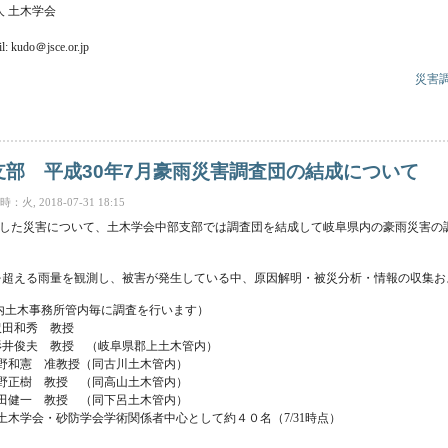
 土木学会
l: kudo＠jsce.or.jp
災害
雨災害調査団報告会の開催 について
支部 平成30年7月豪雨災害調査団の結成について
火, 2018-07-31 18:15
発生した災害について、土木学会中部支部では調査団を結成して岐阜県内の豪雨災害の
リを超える雨量を観測し、被害が発生している中、原因解明・被災分析・情報の収集
内土木事務所管内毎に調査を行います）
田和秀 教授
井俊夫 教授 （岐阜県郡上土木管内）
憲 准教授（同古川土木管内）
正樹 教授 （同高山土木管内）
一 教授 （同下呂土木管内）
木学会・砂防学会学術関係者中心として約４０名（7/31時点）