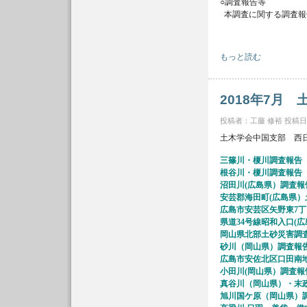
○調査報告等
本調査に関する調査報
土木学会中部支部 平成
もっと読む
2018年7月
投稿者：
工藤 修裕
投稿日時：
土木学会中国支部 西
三篠川・榎川調査報告（H30
根谷川・榎川調査報告（H30
沼田川(広島県）調査報告（
安芸郡海田町(広島県）土
広島市安芸区矢野東7丁目
県道34号線昭和入口(広島
岡山県北部土砂災害調査報告
砂川（岡山県）調査報告（H
広島市安佐北区口田南地区
小田川(岡山県）調査報告（
真谷川（岡山県）・末政川
旭川国ケ原（岡山県）調査