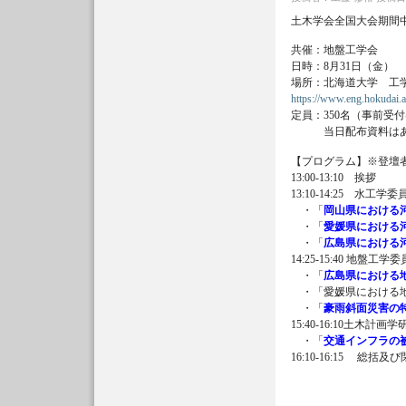
土木学会全国大会期間
共催：地盤工学会
日時：8月31日（金） 13
場所：北海道大学 工
https://www.eng.hokudai.ac
定員：350名（事前
当日配布資料はあ
【プログラム】※登壇
13:00-13:10 
13:10-14:25 水工
・「
岡山県における
・「
愛媛県における
・「
広島県における
14:25-15:40 地盤
・「
広島県における
・「愛媛県における地
・「
豪雨斜面災害の
15:40-16:10土木
・「
交通インフラの
16:10-16:15 