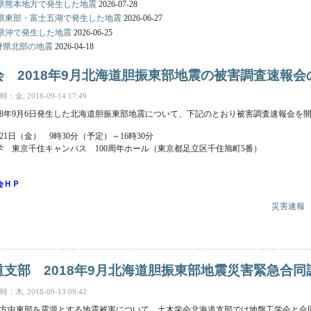
熊本県熊本地方で発生した地震
2026-07-28
 山梨県東部・富士五湖で発生した地震
2026-06-27
岩手県沖で発生した地震
2026-06-25
長野県北部の地震
2026-04-18
 2018年9月北海道胆振東部地震の被害調査速報
金, 2018-09-14 17:49
18年9月6日発生した北海道胆振東部地震について、下記のとおり被害調査速報会を
21日（金） 9時30分（予定）～16時30分
 東京千住キャンパス 100周年ホール（東京都足立区千住旭町5番）
会ＨＰ
災害速報
8年9月北海道胆振東部地震の被害調査速報会の開催について について
支部 2018年9月北海道胆振東部地震災害緊急合
木, 2018-09-13 09:42
振地方中東部を震源とする地震被害について、土木学会北海道支部では地盤工学会と合