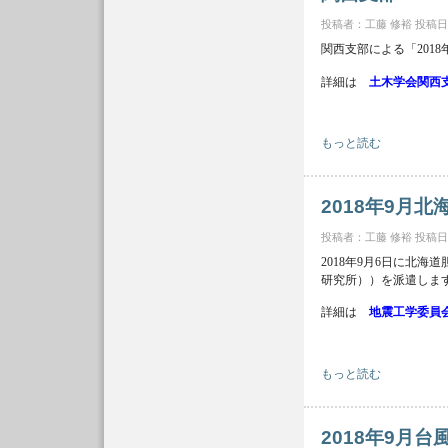
投稿者：
工藤 修裕
投稿日時：
関西支部による「201
詳細は
土木学会関西
関西支部 2018年大
もっと読む
2018年9月
投稿者：
工藤 修裕
投稿日時：
2018年9月6日に北
研究所））を派遣しま
詳細は
地震工学委員
2018年9月北海道胆
もっと読む
2018年9月