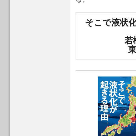
そこで液状
若
東