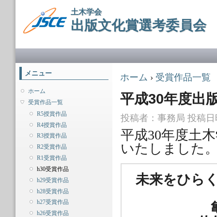
メ
土木学会
イ
出版文化賞選考委員会
ン
コ
ン
メインメニュー
テ
ン
ツ
メニュー
現在地
ホーム
›
受賞作品一覧
に
移
ホーム
平成30年度出
動
受賞作品一覧
R5授賞作品
投稿者：
事務局
投稿日時：
R4授賞作品
平成30年度土
R3授賞作品
いたしました
R2受賞作品
R1受賞作品
h30受賞作品
未来をひら
h29受賞作品
h28受賞作品
h27受賞作品
h26受賞作品