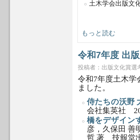
土木学会出版文
出版文化賞選考委員会 について
もっと読む
令和7年度 出
投稿者：
出版文化賞選
令和7年度土木学
ました。
侍たちの沃野 
会社集英社 20
橋をデザイン
彦，久保田 善
哲 著 技報堂