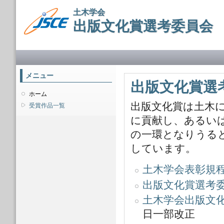
メ
土木学会
イ
出版文化賞選考委員会
ン
コ
ン
メインメニュー
テ
ン
ツ
メニュー
に
出版文化賞選
移
ホーム
動
出版文化賞は土木
受賞作品一覧
に貢献し、あるい
の一環となりうる
しています。
土木学会表彰規
出版文化賞選考
土木学会出版文
日一部改正