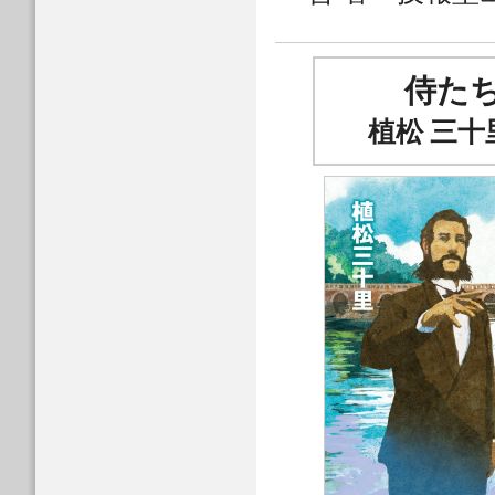
侍た
植松 三十