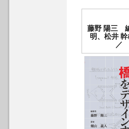
藤野 陽三 
明、松井 幹
／ 