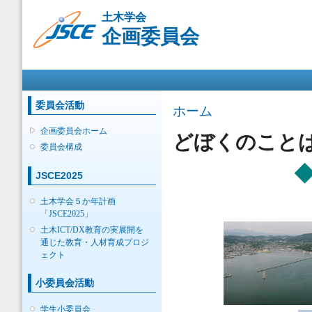
メ
土木学会
イ
企画委員会
ン
コ
ン
メインメニュー
テ
ン
ツ
委員会活動
現在地
ホーム
に
移
企画委員会ホーム
どぼくのこと
動
委員会構成
JSCE2025
土木学会５か年計画
「JSCE2025」
土木ICT/DX教育の実展開を
通じた教育・人材育成プロジ
ェクト
小委員会活動
学生小委員会