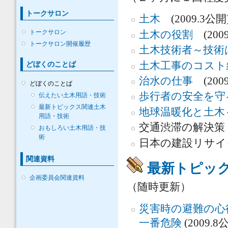
トークサロン
土木
(2009.3公開
トークサロン
土木の役割
(2009
トークサロン開催履歴
土木技術者～技術
土木工事のコスト
どぼくのことば
治水の仕事
(200
どぼくのことば
歩行者の安全を守
伝えたい土木用語・技術
最新トピックス関連土木
地球温暖化と土木
用語・技術
交通渋滞の解決策
おもしろい土木用語・技
術
日本の建設リサイ
関連資料
最新トピッ
企画委員会関連資料
（随時更新）
災害時の避難の心
一番危険
(2009.