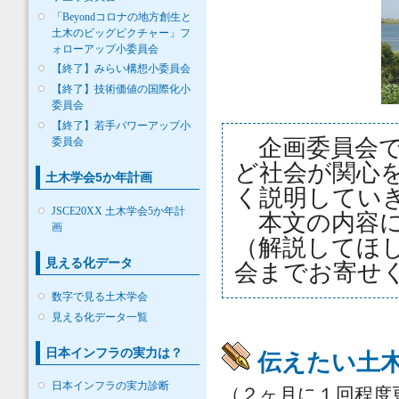
「Beyondコロナの地方創生と
土木のビッグピクチャー」フ
ォローアップ小委員会
【終了】みらい構想小委員会
【終了】技術価値の国際化小
委員会
【終了】若手パワーアップ小
企画委員会で
委員会
ど社会が関心
土木学会5か年計画
く説明してい
JSCE20XX 土木学会5か年計
本文の内容に
画
（解説してほ
見える化データ
会までお寄せ
数字で見る土木学会
見える化データ一覧
日本インフラの実力は？
伝えたい土
日本インフラの実力診断
（２ヶ月に１回程度