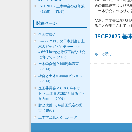
JSCE2025は、2
会の組織運営および活動
JSCE2000 - 土木学会の改革策
「土木学会」のあり方
（1998）［PDF］
なお、本文書は取り組
関連ページ
ることが想定されてい
企画委員会
JSCE2025 
Beyondコロナの日本創生と土
木のビッグピクチャー～人々
のWell-beingと持続可能な社会
土木学会新５か年計画「J
もっと読む
に向けて～ (2022)
土木学会創立100周年宣言
（2014）
社会と土木の100年ビジョン
（2014）
企画委員会２０００年レポー
ト －土木界の課題と目指すべ
き方向－（2000）
財政改善3ヵ年計画策定の提
言（1998）
土木学会見える化データ