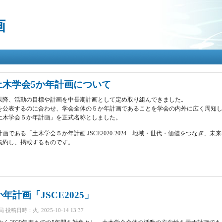
メ
イ
画
ン
コ
ン
テ
ン
ツ
に
X 土木学会5か年計画について
移
年以降、活動の目標や計画を中長期計画として定め取り組んできました。
動
新版を公表するのに合わせ、学会全体の５か年計画であることを学会の内外に広く周知
土木学会５か年計画」を正式名称としました。
画である「土木学会５か年計画 JSCE2020-2024 地域・世代・価値をつなぎ、未
集約し、掲載するものです。
学会5か年計画について について
計画「JSCE2025」
局
投稿日時：火, 2025-10-14 13:37