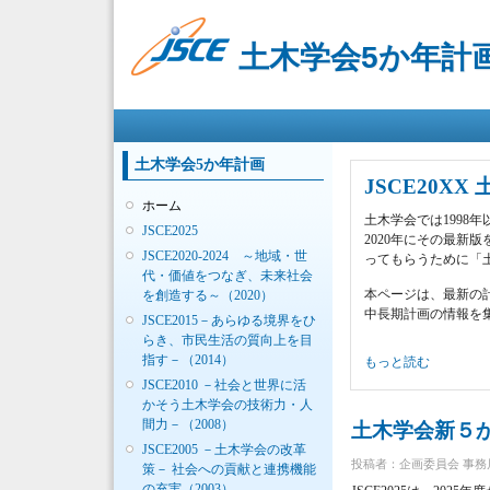
土木学会5か年計
メインメニュー
土木学会5か年計画
JSCE20X
ホーム
土木学会では1998
JSCE2025
2020年にその最
JSCE2020-2024 ～地域・世
ってもらうために「
代・価値をつなぎ、未来社会
本ページは、最新の計
を創造する～（2020）
中長期計画の情報を
JSCE2015－あらゆる境界をひ
らき、市民生活の質向上を目
指す－（2014）
JSCE20XX 土木
もっと読む
JSCE2010 －社会と世界に活
かそう土木学会の技術力・人
間力－（2008）
土木学会新５か年
JSCE2005 －土木学会の改革
投稿者：
企画委員会 事務
策－ 社会への貢献と連携機能
の充実（2003）