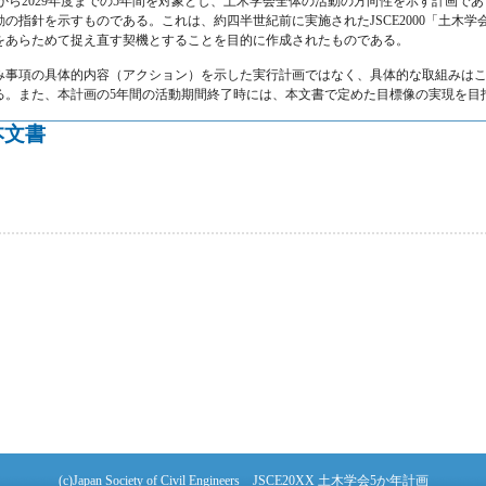
025年度から2029年度までの5年間を対象とし、土木学会全体の活動の方向性を示す計
の指針を示すものである。これは、約四半世紀前に実施されたJSCE2000「土木
をあらためて捉え直す契機とすることを目的に作成されたものである。
み事項の具体的内容（アクション）を示した実行計画ではなく、具体的な取組みは
る。また、本計画の5年間の活動期間終了時には、本文書で定めた目標像の実現を目
基本文書
SCE2025」 について
(c)Japan Society of Civil Engineers JSCE20XX 土木学会5か年計画