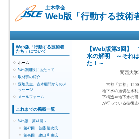
メ
土木学会
イ
Web版「行動する技術
ン
コ
ン
メインメニュー
テ
ン
ツ
Web版「行動する技術者
【Web版第3回】 
たち」について
に
水の解明 ～それ
移
た！～
ホーム
動
Web版開設にあたって
関西大学
取材班の紹介
森地先生、古木顧問からのメ
古都「京都」120
ッセージ
地下水の適切な水利
メールフォーム
下構造や地下水の研
が行っている技術支
これまでの掲載一覧
Web版 第41回～
第47回 首藤 勝次氏
第46回 建山 和由氏