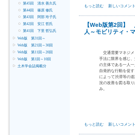
第45回 清水 善久氏
【Web版第3回】 古都120
もっと読む
新しいコメン
第44回 篠原 修氏
水に秘められていた！～ につ
第43回 阿部 玲子氏
【Web版第2回】
第42回 安江 哲氏
人～モビリティ・
第41回 下里 哲弘氏
Web版 第31回～
Web版 第21回～30回
Web版 第11回～20回
交通需要マネジメ
手法に限界を感じ、
Web版 第1回～10回
の主体である一人一
土木学会誌掲載分
自発的な行動を促す
によって渋滞等の道
況の改善を図る取り
み。
【Web版第2回】 人による
もっと読む
新しいコメン
の取り組み～ について