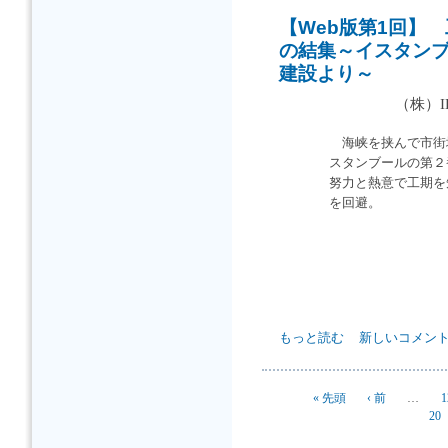
【Web版第1回】
の結集～イスタンブ
建設より～
（株）
海峡を挟んで市街
スタンブールの第２
努力と熱意で工期を
を回避。
【Web版第1回】 工期短縮
もっと読む
新しいコメン
ラス海峡第2大橋建設より～ に
ページ
« 先頭
‹ 前
…
1
20