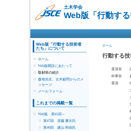
土木学会
Web版「行動す
メインメニュー
Web版「行動する技術者
現在地
ホーム
たち」について
行動する技
ホーム
Web版開設にあたって
委員長
取材班の紹介
幹事長
森地先生、古木顧問からのメ
委員
ッセージ
メールフォーム
これまでの掲載一覧
Web版 第41回～
第47回 首藤 勝次氏
第46回 建山 和由氏