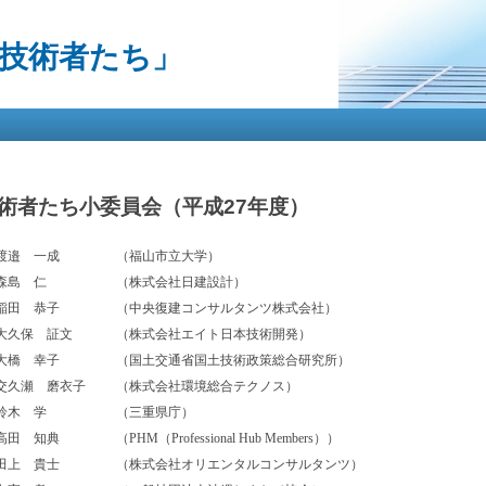
メ
イ
る技術者たち」
ン
コ
ン
テ
ン
ツ
に
移
術者たち小委員会（平成27年度）
動
渡邉 一成
（福山市立大学）
森島 仁
（株式会社日建設計）
稲田 恭子
（中央復建コンサルタンツ株式会社）
大久保 証文
（株式会社エイト日本技術開発）
大橋 幸子
（国土交通省国土技術政策総合研究所）
交久瀬 磨衣子
（株式会社環境総合テクノス）
鈴木 学
（三重県庁）
高田 知典
（PHM（Professional Hub Members））
田上 貴士
（株式会社オリエンタルコンサルタンツ）