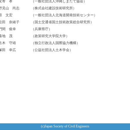
友寄 孝
（一般社団法人沖縄しまたて協会）
野見山 尚志
（株式会社建設技術研究所）
原 文宏
（一般社団法人北海道開発技術センター）
松田 奈緒子
（国土交通省国土技術政策総合研究所）
門間 俊幸
（兵庫県庁）
森地 茂
（政策研究大学院大学）
古木 守靖
（独立行政法人国際協力機構）
塚田 幸広
（公益社団法人土木学会）
(c)Japan Society of Civil Engineers