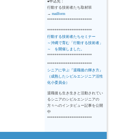
●申込先：
行動する技術者たち取材班
→
mailform
************************
************************
行動する技術者たちセミナー
～沖縄で育む「行動する技術者」
～ を開催しました。
************************
************************
シニアに学ぶ『退職後の輝き方』
（成熟したシビルエンジニア活性
化小委員会）
退職後も生き生きと活動されてい
るシニアのシビルエンジニアの
方々へのインタビュー記事を公開
中
************************