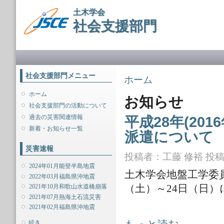
メ
土木学会
イ
社会支援部門
ン
コ
ン
メインメニュー
テ
ン
ツ
社会支援部門メニュー
現在地
ホーム
に
移
ホーム
お知らせ
動
社会支援部門の活動について
過去の災害関連情報
平成28年(20
新着・お知らせ一覧
派遣について
災害速報
投稿者：
工藤 修裕
投稿日
2024年01月能登半島地震
土木学会地盤工学委
2022年03月福島県沖地震
（土）～24日（日
2021年10月和歌山水道橋崩落
2021年07月熱海土石流災害
2021年02月福島県沖地震
平成28年(2016年)熊本地震 地盤
表示
続き...