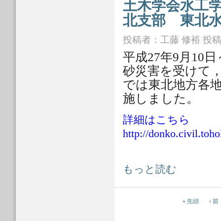
土木学会水工
北支部 東北
投稿者：
工藤 修裕
投稿日
平成
27
年
9
月
10
日
砂災害を受けて
では東北地方各
施しました。
詳細はこちら
http://donko.civil.to
土木学会水工学委員会（東北グルー
もっと読む
ページ
« 先頭
‹ 前