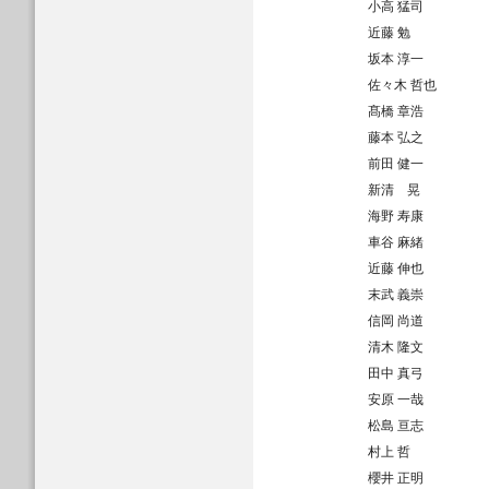
小高 猛司
近藤 勉
坂本 淳一
佐々木 哲也
髙橋 章浩
藤本 弘之
前田 健一
新清 晃
海野 寿康
車谷 麻緒
近藤 伸也
末武 義崇
信岡 尚道
清木 隆文
田中 真弓
安原 一哉
松島 亘志
村上 哲
櫻井 正明