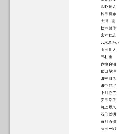
永野 博之
松田 寛志
大瀧 諭
松本 健作
宮本 仁志
八木澤 順治
山田 朋人
芳村 圭
赤穗 良輔
佐山 敬洋
田中 真也
田中 昌宏
中川 勝広
安田 浩保
河上 展久
石田 義明
白川 直樹
藤田 一郎