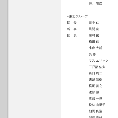
若井 明彦
○東北グループ
団 長
田中 仁
幹 事
風間 聡
団 員
越村 俊一
梅田 信
小森 大輔
呉 修一
マス エリック
三戸部 佑太
森口 周二
川越 清樹
横尾 善之
渡部 徹
渡辺 一也
松林 由里子
朝岡 良浩
阿部 幸雄