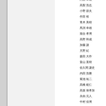
高梨 浩志
小野 節夫
作田 裕
青木 美樹
馬渕 幸雄
堀合 孝博
高野 和成
加藤 譲
天野 紀
森田 大作
畠山 直樹
佐久間 謙史
内田 浩勝
菊池 祐二
高橋 範仁
高坂 保孝加
永由 元人
中村 佳博