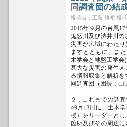
同調査団の結
投稿者：
工藤 修裕
投稿日
2015年９月の台風
鬼怒川及び渋井川の
災害が広域にわたり
ますとともに、また
木学会と地盤工学会
甚大な災害の発生メ
る情報収集と解析を
同調査団（団長：山
２．これまでの調査
○9月13日に、土
授）をリーダーとし
箇所及びその周辺に