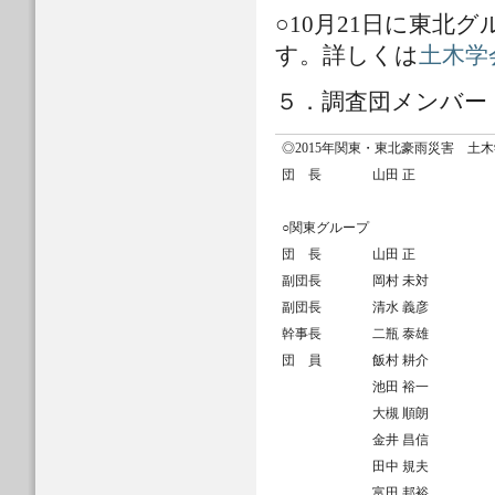
○10月21日に東北
す。詳しくは
土木学
５．調査団メンバー
◎2015年関東・東北豪雨災害 土
団 長
山田 正
○関東グループ
団 長
山田 正
副団長
岡村 未対
副団長
清水 義彦
幹事長
二瓶 泰雄
団 員
飯村 耕介
池田 裕一
大槻 順朗
金井 昌信
田中 規夫
富田 邦裕