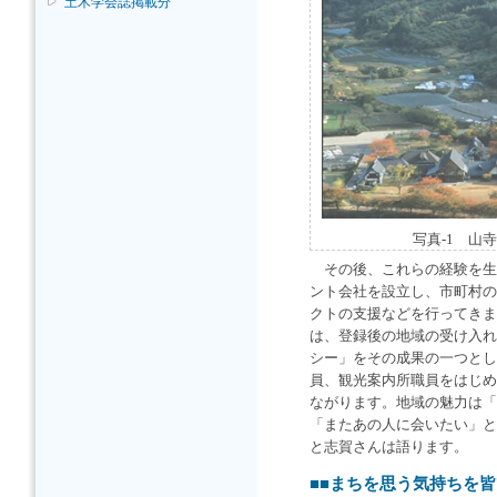
土木学会誌掲載分
写真-1 山
その後、これらの経験を生
ント会社を設立し、市町村の
クトの支援などを行ってきま
は、登録後の地域の受け入れ
シー」をその成果の一つとし
員、観光案内所職員をはじめ
ながります。地域の魅力は「
「またあの人に会いたい」と
と志賀さんは語ります。
■■まちを思う気持ちを