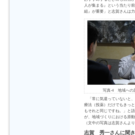
人が集まる』という当たり前
組』が重要」と志賀さんは力
写真-4 地域へ
「常に気遣っていないと、
療法（投薬）だけでもきっと
もそれと同じですね。」と語
が、地域づくりにおける原動
（文中の写真は志賀さんより
志賀 秀一さんに聞