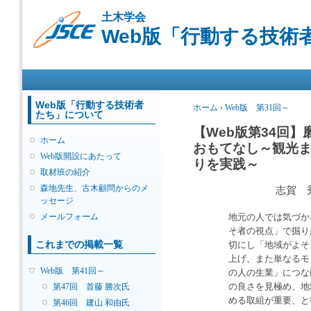
メ
土木学会
イ
Web版「行動する技術
ン
コ
ン
メインメニュー
テ
ン
ツ
Web版「行動する技術者
現在地
ホーム
›
Web版 第31回～
たち」について
に
移
【Web版第34回
ホーム
動
おもてなし～観光
Web版開設にあたって
りを実践～
取材班の紹介
森地先生、古木顧問からのメ
志賀 
ッセージ
メールフォーム
地元の人では気づか
そ者の視点」で掘り
これまでの掲載一覧
切にし「地域がよそ
上げ、また単なるモ
Web版 第41回～
の人の生業」につな
第47回 首藤 勝次氏
の良さを見極め、地
める取組が重要、と
第46回 建山 和由氏