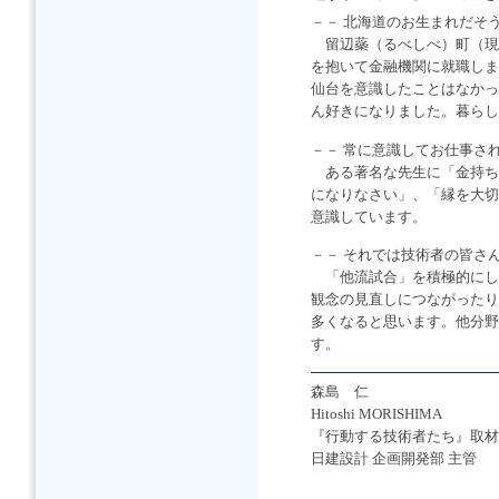
－－ 北海道のお生まれだそ
留辺蘂（るべしべ）町（現
を抱いて金融機関に就職しま
仙台を意識したことはなかっ
ん好きになりました。暮らし
－－ 常に意識してお仕事さ
ある著名な先生に「金持ち
になりなさい」、「縁を大切
意識しています。
－－ それでは技術者の皆さ
「他流試合」を積極的にし
観念の見直しにつながったり
多くなると思います。他分野
す。
森島 仁
Hitoshi MORISHIMA
『行動する技術者たち』取材
日建設計 企画開発部 主管