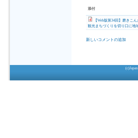
添付
【Web版第34回】磨き
観光まちづくりを切り口に地
新しいコメントの追加
(c)Japan