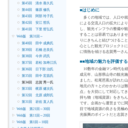
第45回 清水 善久氏
■はじめに
第44回 篠原 修氏
第43回 阿部 玲子氏
多くの地域では、人口や就
第42回 安江 哲氏
による交流人口の拡大により
し、観光インフラの整備や観
第41回 下里 哲弘氏
することは容易ではありませ
Web版 第31回～
りにきちんと結びつけること
第40回 田中 成典氏
心とした観光プロジェクトに
第39回 石橋 忠良氏
に情熱を傾ける志賀秀一さん
第38回 今井 武氏
■■地域の魅力を評価す
第37回 若松 加寿江氏
10数年の金融マン時代を
第36回 日下部 治氏
成元年、山形県山寺の観光施
第35回 田中 宏昌氏
ました。松尾芭蕉が訪れた山
第34回 志賀 秀一氏
地元の方々とのかかわりは難
第33回 梶原 健次氏
点」を大切にして対応してき
第32回 北原 成郎氏
持ち物（地域資源）をきちん
第31回 岩佐 直人氏
です。企画から運営までに関
目で地域資源の良さを見極め
Web版 第21回～30回
光振興のポイントだと志賀さ
Web版 第11回～20回
Web版 第1回～10回