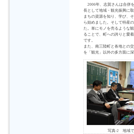
2006年、志賀さんは合併
長として地域・観光振興に取
まちの資源を知り、学び、そ
ら始めました。そして特産の
た。単にモノを売るような観
ることで、町への誇りと愛着
です。
また、南三陸町と各地との交
を「観光」以外の多方面に深
写真-2 地域