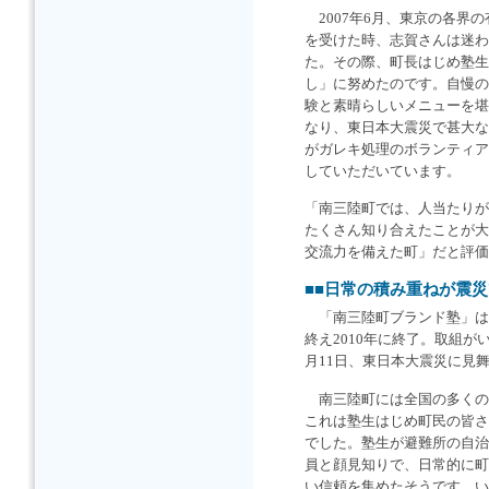
2007年6月、東京の各界
を受けた時、志賀さんは迷わ
た。その際、町長はじめ塾生
し」に努めたのです。自慢の
験と素晴らしいメニューを堪
なり、東日本大震災で甚大な
がガレキ処理のボランティア
していただいています。
「南三陸町では、人当たりが
たくさん知り合えたことが大
交流力を備えた町」だと評価
■■日常の積み重ねが震
「南三陸町ブランド塾」は
終え2010年に終了。取組が
月11日、東日本大震災に見
南三陸町には全国の多くの
これは塾生はじめ町民の皆さ
でした。塾生が避難所の自治
員と顔見知りで、日常的に町
い信頼を集めたそうです。い