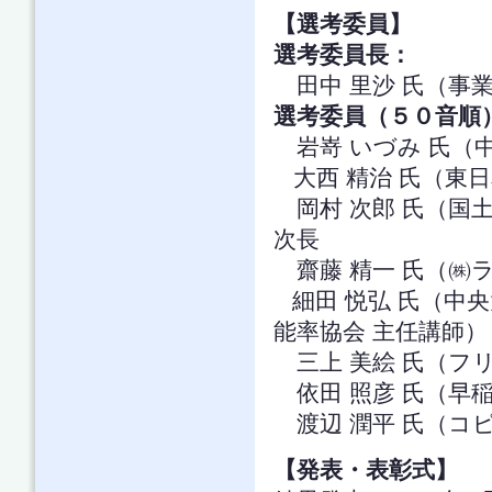
【選考委員】
選考委員長：
田中 里沙 氏（事業
選考委員（５０音順
岩嵜 いづみ 氏（
大西 精治 氏（東日
岡村 次郎 氏（国
次長
齋藤 精一 氏（㈱
細田 悦弘 氏（中
能率協会 主任講師）
三上 美絵 氏（フ
依田 照彦 氏（早
渡辺 潤平 氏（コ
【発表・表彰式】