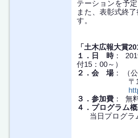
テーションを予定
また、表彰式終了
す。
「土木広報大賞20
１．日 時
： 20
付15：00～）
２．会 場
： （
〒160-00
ht
３．参加費
： 無
４．プログラム概
当日プログラ