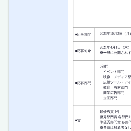
2023年1
■応募期間
2021年4月1日（木
■応募対象
※一般に公開されず
6部門
イベント部門
映像・メディア部
広報ツール・アイ
■応募部門
教育・教材部門
商業広告部門
企画部門
最優秀賞 1件
優秀部門賞 各部門1
■賞
準優秀部門賞 各部
※各賞は対象者なし