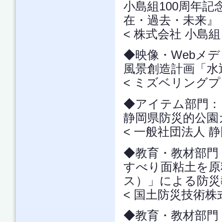
小島組100周年記念
在・過去・未来』
< 株式会社 小島組
◆映像・Webメ
風景創造計画「水
< ミズベリング
◆アイテム部門
静岡県防災的公園
< 一般社団法人 
◆教育・教材部
すべり面粘土を原
ス）」による防災
< 国土防災技術株
◆教育・教材部