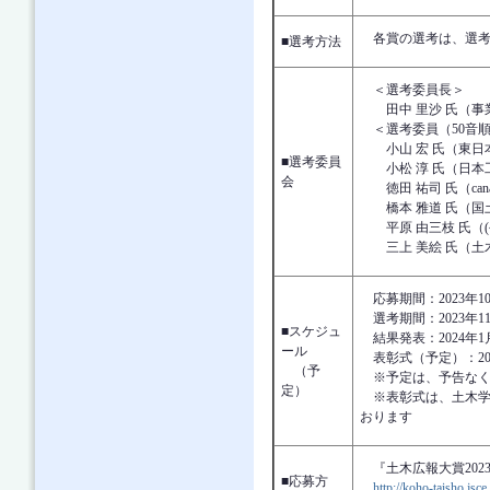
各賞の選考は、選考
■選考方法
＜選考委員長＞
田中 里沙 氏（事業
＜選考委員（50音
小山 宏 氏（東日本
■選考委員
小松 淳 氏（日本工
会
徳田 祐司 氏（canar
橋本 雅道 氏（国土
平原 由三枝 氏（(公
三上 美絵 氏（土
応募期間：2023年10
選考期間：2023年1
■スケジュ
結果発表：2024年1
ール
表彰式（予定）：202
（予
※予定は、予告なく
定）
※表彰式は、土木学
お
『土木広報大賞2023
■応募方
http://koho-taisho.jsce.