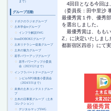
まで）
4回目となる今回は、
（委員長：田中里沙 
グループ活動
最優秀賞１件、優秀部
ドボクのラジオグループ
を選出しました。
土木学会tvグループ
最優秀賞は、ももい
インフラ解説SWG
Z」に決定いたしまし
fromDOBOKUグループ
都新宿区四谷）にて
土木リテラシー促進グループ
土木の魅力グループ
若手パワーアップグループ
若手パワーアップ小委員
会（2023/12/1まで）
インフラパートナーグループ
シビルNPO推進小委員会
（2024/3/31まで）
未来の土木コンテストグルー
プ
土木の日事業グループ（土木
コレクション）
デジタルマップSWG