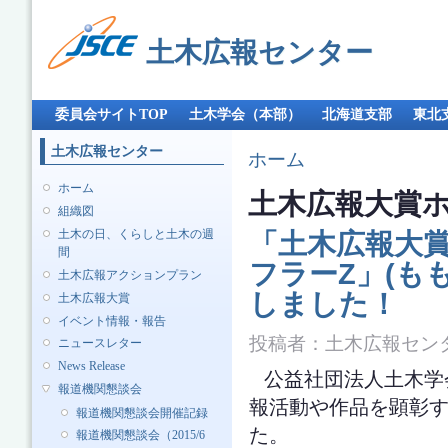
メ
イ
土木広報センター
ン
コ
ン
メインメニュー
テ
委員会サイトTOP
土木学会（本部）
北海道支部
東北
ン
ツ
土木広報センター
現在地
ホーム
に
移
ホーム
土木広報大賞
動
組織図
土木の日、くらしと土木の週
「土木広報大賞
間
フラーZ」(も
土木広報アクションプラン
しました！
土木広報大賞
イベント情報・報告
投稿者：
土木広報セン
ニュースレター
News Release
公益社団法人土木学
報道機関懇談会
報活動や作品を顕彰す
報道機関懇談会開催記録
た。
報道機関懇談会（2015/6