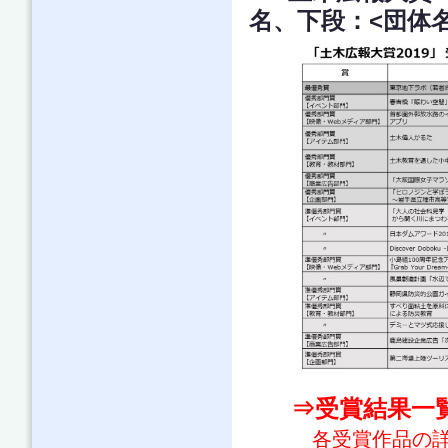
名、下段：<団体
⇒受賞結果一
各受賞作品の