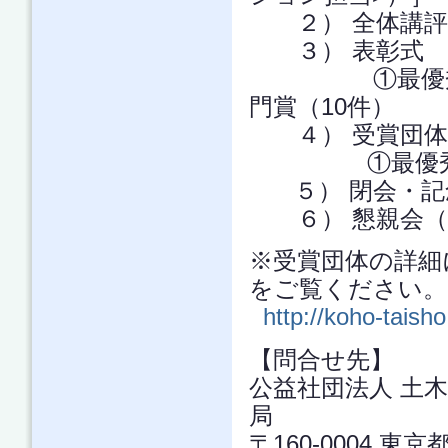
２） 全体講評
３） 表彰式
①最優秀賞（1
門賞（10件）
４） 受賞団体
①最優秀賞（
５） 閉会・記
６） 懇親会（参
※受賞団体の詳細
をご覧ください。
http://koho-taisho
【問合せ先】
公益社団法人 土
局
〒160-0004 