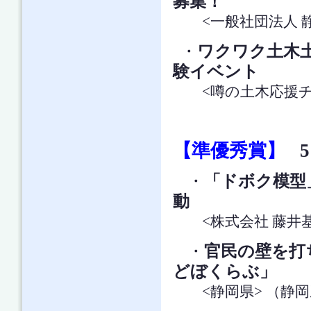
募集！
<一般社団法人 静
・
ワクワク土木
験イベント
<噂の土木応援チー
【準優秀賞】
5
・
「ドボク模型
動
<株式会社 藤井基
・
官民の壁を打
どぼくらぶ」
<静岡県> （静岡