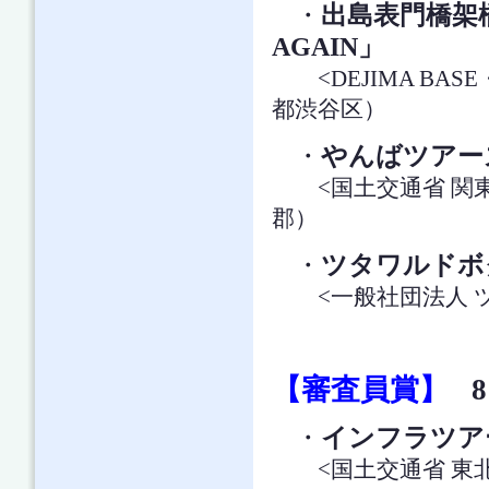
・
出島表門橋架
AGAIN」
<DEJIMA BASE・
都渋谷区）
・
やんばツアー
<国土交通省 関東
郡）
・
ツタワルドボ
<一般社団法人 ツ
【審査員賞】
8
・
インフラツア
<国土交通省 東北